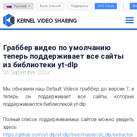
База знаний
Поддержка
KVS Cloud
Во
Русский
Граббер видео по умолчанию
теперь поддерживает все сайты
из библиотеки yt-dlp
26 September, 2023
Мы обновили наш Default Videos граббер до версии 7, и
теперь он поддерживает все сайты, которые
поддерживаются библиотекой yt-dlp.
Полный список поддерживаемых сайтов можно увидеть
здесь:
https://github.com/yt-dlp/yt-dlp/tree/master/yt_dlp/extractor