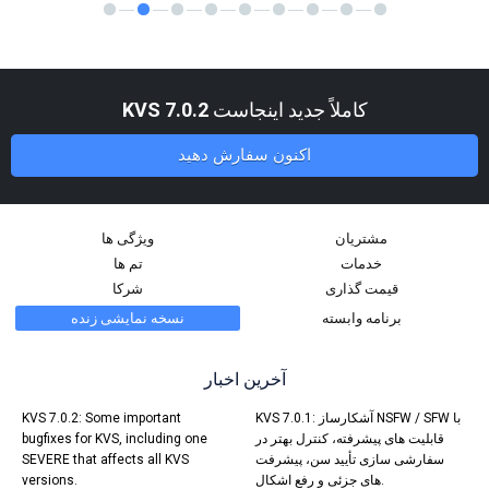
کاملاً جدید اینجاست
KVS 7.0.2
اکنون سفارش دهید
مشتریان
ویژگی ها
خدمات
تم ها
قیمت گذاری
شرکا
برنامه وابسته
نسخه نمایشی زنده
آخرین اخبار
KVS 7.0.1: آشکارساز NSFW / SFW با
KVS 7.0.2: Some important
قابلیت های پیشرفته، کنترل بهتر در
bugfixes for KVS, including one
سفارشی سازی تأیید سن، پیشرفت
SEVERE that affects all KVS
های جزئی و رفع اشکال.
versions.