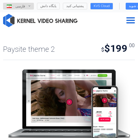
د شوید
KVS Cloud
پشتیبانی کنید
پایگاه دانش
فارسی
$199
.00
Paysite theme 2
$