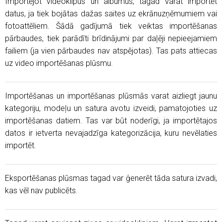
Importējot videoklipus un albumus, tagad varat importēt
datus, ja tiek bojātas dažas saites uz ekrānuzņēmumiem vai
fotoattēliem. Šādā gadījumā tiek veiktas importēšanas
pārbaudes, tiek parādīti brīdinājumi par daļēji nepieejamiem
failiem (ja vien pārbaudes nav atspējotas). Tas pats attiecas
uz video importēšanas plūsmu.
Importēšanas un importēšanas plūsmās varat aizliegt jaunu
kategoriju, modeļu un satura avotu izveidi, pamatojoties uz
importēšanas datiem. Tas var būt noderīgi, ja importētajos
datos ir ietverta nevajadzīga kategorizācija, kuru nevēlaties
importēt.
Eksportēšanas plūsmas tagad var ģenerēt tāda satura izvadi,
kas vēl nav publicēts.