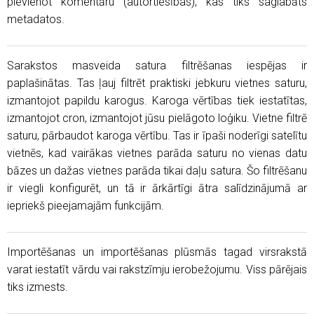
pievienot komentāru (autortiesības), kas tiks saglabāts
metadatos.
Sarakstos masveida satura filtrēšanas iespējas ir
paplašinātas. Tas ļauj filtrēt praktiski jebkuru vietnes saturu,
izmantojot papildu karogus. Karoga vērtības tiek iestatītas,
izmantojot cron, izmantojot jūsu pielāgoto loģiku. Vietne filtrē
saturu, pārbaudot karoga vērtību. Tas ir īpaši noderīgi satelītu
vietnēs, kad vairākas vietnes parāda saturu no vienas datu
bāzes un dažas vietnes parāda tikai daļu satura. Šo filtrēšanu
ir viegli konfigurēt, un tā ir ārkārtīgi ātra salīdzinājumā ar
iepriekš pieejamajām funkcijām.
Importēšanas un importēšanas plūsmās tagad virsrakstā
varat iestatīt vārdu vai rakstzīmju ierobežojumu. Viss pārējais
tiks izmests.