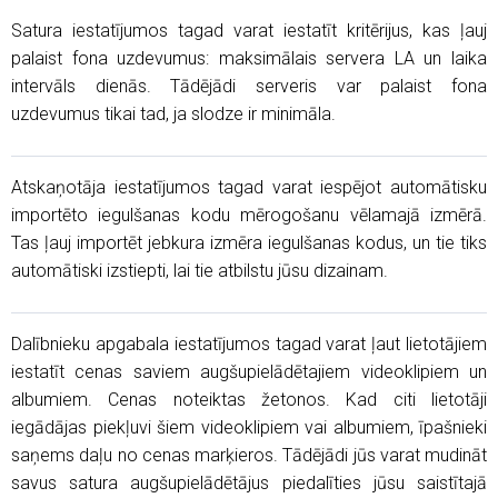
Satura iestatījumos tagad varat iestatīt kritērijus, kas ļauj
palaist fona uzdevumus: maksimālais servera LA un laika
intervāls dienās. Tādējādi serveris var palaist fona
uzdevumus tikai tad, ja slodze ir minimāla.
Atskaņotāja iestatījumos tagad varat iespējot automātisku
importēto iegulšanas kodu mērogošanu vēlamajā izmērā.
Tas ļauj importēt jebkura izmēra iegulšanas kodus, un tie tiks
automātiski izstiepti, lai tie atbilstu jūsu dizainam.
Dalībnieku apgabala iestatījumos tagad varat ļaut lietotājiem
iestatīt cenas saviem augšupielādētajiem videoklipiem un
albumiem. Cenas noteiktas žetonos. Kad citi lietotāji
iegādājas piekļuvi šiem videoklipiem vai albumiem, īpašnieki
saņems daļu no cenas marķieros. Tādējādi jūs varat mudināt
savus satura augšupielādētājus piedalīties jūsu saistītajā