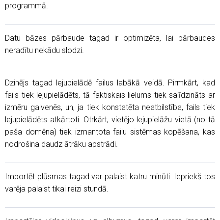
programmā.
Datu bāzes pārbaude tagad ir optimizēta, lai pārbaudes
neradītu nekādu slodzi.
Dzinējs tagad lejupielādē failus labākā veidā. Pirmkārt, kad
fails tiek lejupielādēts, tā faktiskais lielums tiek salīdzināts ar
izmēru galvenēs, un, ja tiek konstatēta neatbilstība, fails tiek
lejupielādēts atkārtoti. Otrkārt, vietējo lejupielāžu vietā (no tā
paša domēna) tiek izmantota failu sistēmas kopēšana, kas
nodrošina daudz ātrāku apstrādi.
Importēt plūsmas tagad var palaist katru minūti. Iepriekš tos
varēja palaist tikai reizi stundā.