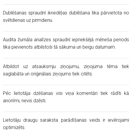
Dublēšanas spraudnī iknedēļas dublēšana tika pārvietota no
svētdienas uz pirmdienu.
Audita žurnāla analīzes spraudnī iepriekšējā mēneša periods
tika pievienots atbilstoši tā sākuma un beigu datumam.
Atbildot uz atsauksmju ziņojumu, ziņojuma tēma tiek
saglabāta un oriģinālais ziņojums tiek citēts.
Pēc lietotāja dzēšanas visi viņa komentāri tiek rādīti kā
anonīmi, nevis dzēsti.
Lietotāju draugu saraksta parādīšanas veids ir ievērojami
optimizēts.