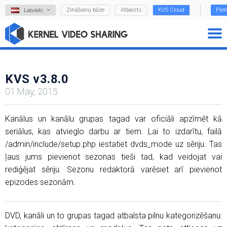
Zināšanu bāze
Atbalsts
KVS Cloud
Piet
Latviski
KVS v3.8.0
01 May, 2015
Kanālus un kanālu grupas tagad var oficiāli apzīmēt kā
seriālus, kas atvieglo darbu ar tiem. Lai to izdarītu, failā
/admin/include/setup.php iestatiet dvds_mode uz sēriju. Tas
ļaus jums pievienot sezonas tieši tad, kad veidojat vai
rediģējat sēriju. Sezonu redaktorā varēsiet arī pievienot
epizodes sezonām.
DVD, kanāli un to grupas tagad atbalsta pilnu kategorizēšanu: