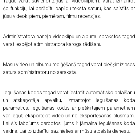
Tagad varat savienot ziņas ar videoklipiem. Varat izmantot
šo funkciju, lai parādītu papildu teksta saturu, kas saistīts ar
jūsu videoklipiem, piemēram, filmu recenzijas.
Administratora paneļa videoklipu un albumu sarakstos tagad
varat iespējot administratora karoga rādīšanu.
Masu video un albumu rediģēšanā tagad varat piešķirt izlases
satura administratoru no saraksta.
Iegulšanas kodos tagad varat iestatīt automātisko palaišanu
un atskaņotāja apvalku, izmantojot iegulšanas koda
parametrus. Iegulšanas kodus ar piešķirtajiem parametriem
var iegūt, eksportējot video un no eksportēšanas plūsmām.
Lai šis labojums darbotos, jums ir jāmaina iegulšanas koda
veidne. Lai to izdarītu, sazinieties ar mūsu atbalsta dienestu.