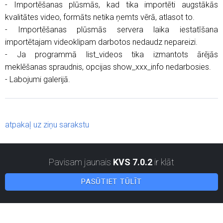
- Importēšanas plūsmās, kad tika importēti augstākās
kvalitātes video, formāts netika ņemts vērā, atlasot to.
- Importēšanas plūsmās servera laika iestatīšana
importētajam videoklipam darbotos nedaudz nepareizi.
- Ja programmā list_videos tika izmantots ārējās
meklēšanas spraudnis, opcijas show_xxx_info nedarbosies.
- Labojumi galerijā.
atpakaļ uz ziņu sarakstu
Pavisam jaunais
KVS 7.0.2
ir klāt
PASŪTIET TŪLĪT