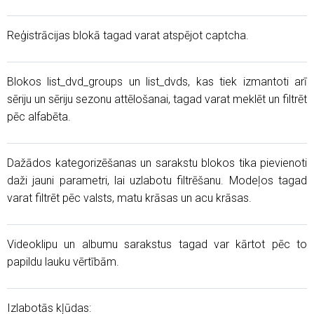
Reģistrācijas blokā tagad varat atspējot captcha.
Blokos list_dvd_groups un list_dvds, kas tiek izmantoti arī
sēriju un sēriju sezonu attēlošanai, tagad varat meklēt un filtrēt
pēc alfabēta.
Dažādos kategorizēšanas un sarakstu blokos tika pievienoti
daži jauni parametri, lai uzlabotu filtrēšanu. Modeļos tagad
varat filtrēt pēc valsts, matu krāsas un acu krāsas.
Videoklipu un albumu sarakstus tagad var kārtot pēc to
papildu lauku vērtībām.
Izlabotās kļūdas: