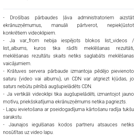
- Drošības pārbaudes ļāva administratoriem aizstāt
ekrānuzņēmumus, manuāli pārtverot, nepiekļūstot
konkrētiem videoklipiem.
- Ja var_from nebija iespējots blokos list_videos /
list_albums, kuros tika rādīti meklēšanas rezultāti,
meklēšanas rezultātu skaits netiks saglabāts meklēšanas
vaicājumiem.
- Krātuves servera pārbaude izmantoja pēdējo pievienoto
saturu (video vai albumu), un CDN var atgriezt kļūdas, jo
saturs nebūtu pilnībā augšupielādēts CDN.
- Ja vertikāli videoklipi tika augšupielādēti, izmantojot jauno
motīvu, priekšskatījuma ekrānuzņēmums netika pagriezts.
- Lapu ievietošana ar pseidogadījuma kārtošanu radīja tukšu
sarakstu.
- Jaunajos iegulšanas kodos partneru atsauces netiks
nosūtītas uz video lapu.