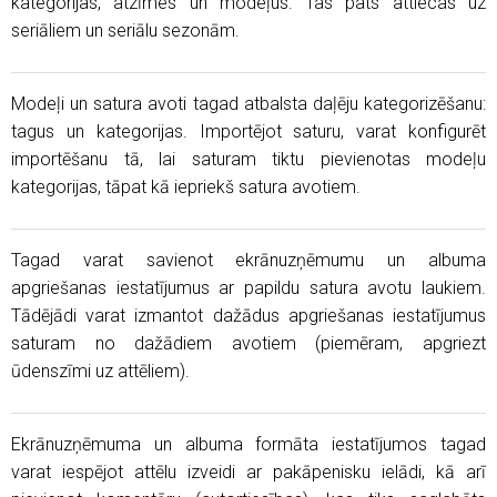
kategorijas, atzīmes un modeļus. Tas pats attiecas uz
seriāliem un seriālu sezonām.
Modeļi un satura avoti tagad atbalsta daļēju kategorizēšanu:
tagus un kategorijas. Importējot saturu, varat konfigurēt
importēšanu tā, lai saturam tiktu pievienotas modeļu
kategorijas, tāpat kā iepriekš satura avotiem.
Tagad varat savienot ekrānuzņēmumu un albuma
apgriešanas iestatījumus ar papildu satura avotu laukiem.
Tādējādi varat izmantot dažādus apgriešanas iestatījumus
saturam no dažādiem avotiem (piemēram, apgriezt
ūdenszīmi uz attēliem).
Ekrānuzņēmuma un albuma formāta iestatījumos tagad
varat iespējot attēlu izveidi ar pakāpenisku ielādi, kā arī