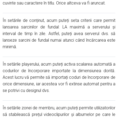
cuvinte sau caractere în titlu. Orice altceva va fi aruncat.
În setările de conținut, acum puteți seta criterii care permit
lansarea sarcinilor de fundal: LA maximă a serverului și
interval de timp în zile. Astfel, puteți avea serverul dvs. să
lanseze sarcini de fundal numai atunci când încărcarea este
minimă.
În setările playerului, acum puteți activa scalarea automată a
codurilor de încorporare importate la dimensiunea dorită.
Acest lucru vă permite să importați coduri de încorporare de
orice dimensiune, iar acestea vor fi extinse automat pentru a
se potrivi cu designul dvs.
În setările zonei de membru, acum puteți permite utilizatorilor
să stabilească prețul videoclipurilor și albumelor pe care le