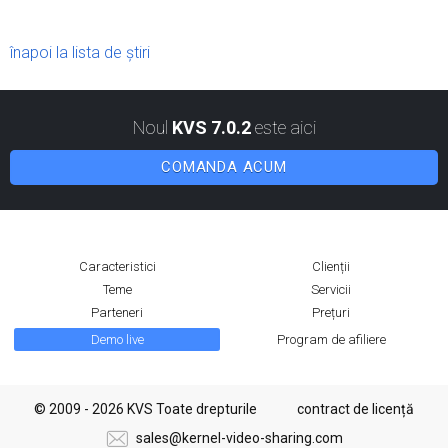
înapoi la lista de știri
Noul
KVS 7.0.2
este aici
COMANDA ACUM
Caracteristici
Clienții
Teme
Servicii
Parteneri
Prețuri
Demo live
Program de afiliere
© 2009 - 2026 KVS Toate drepturile
contract de licență
sales@kernel-video-sharing.com