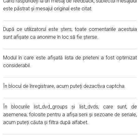
Când răspundeți la un mesaj de feedback, subiectul mesajului
este păstrat și mesajul original este citat.
După ce utilizatorul este șters, toate comentariile acestuia
sunt afișate ca anonime în loc să fie șterse.
Modul în care este afișată lista de prieteni a fost optimizat
considerabil.
În blocul de înregistrare, acum puteți dezactiva captcha.
În blocurile list_dvd_groups și list_dvds, care sunt, de
asemenea, folosite pentru a afișa serii și sezoane de seriale,
acum puteți căuta și filtra după alfabet.