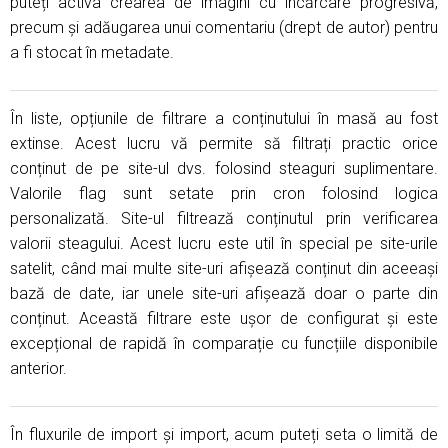
puteți activa crearea de imagini cu încărcare progresivă,
precum și adăugarea unui comentariu (drept de autor) pentru
a fi stocat în metadate.
În liste, opțiunile de filtrare a conținutului în masă au fost
extinse. Acest lucru vă permite să filtrați practic orice
conținut de pe site-ul dvs. folosind steaguri suplimentare.
Valorile flag sunt setate prin cron folosind logica
personalizată. Site-ul filtrează conținutul prin verificarea
valorii steagului. Acest lucru este util în special pe site-urile
satelit, când mai multe site-uri afișează conținut din aceeași
bază de date, iar unele site-uri afișează doar o parte din
conținut. Această filtrare este ușor de configurat și este
excepțional de rapidă în comparație cu funcțiile disponibile
anterior.
În fluxurile de import și import, acum puteți seta o limită de