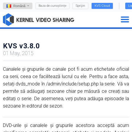
Baza de cunoștințe
Sprijin
KVS Cloud
Lo
Română
KVS v3.8.0
01 May, 2015
Canalele și grupurile de canale pot fi acum etichetate oficial
ca serii, ceea ce facilitează lucrul cu ele. Pentru a face asta,
setați dvds_mode în /admin/include/setup.php la serie. Vă va
permite să adăugați sezoane chiar pe măsură ce creați sau
editați o serie. De asemenea, veți putea adăuga episoade la
sezoane în editorul de sezon.
DVD-urile și canalele și grupurile acestora acceptă acum