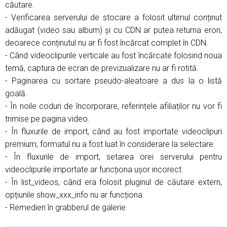
căutare.
- Verificarea serverului de stocare a folosit ultimul conținut
adăugat (video sau album) și cu CDN ar putea returna erori,
deoarece conținutul nu ar fi fost încărcat complet în CDN.
- Când videoclipurile verticale au fost încărcate folosind noua
temă, captura de ecran de previzualizare nu ar fi rotită.
- Paginarea cu sortare pseudo-aleatoare a dus la o listă
goală.
- În noile coduri de încorporare, referințele afiliaților nu vor fi
trimise pe pagina video.
- În fluxurile de import, când au fost importate videoclipuri
premium, formatul nu a fost luat în considerare la selectare.
- În fluxurile de import, setarea orei serverului pentru
videoclipurile importate ar funcționa ușor incorect.
- În list_videos, când era folosit pluginul de căutare extern,
opțiunile show_xxx_info nu ar funcționa.
- Remedieri în grabberul de galerie.