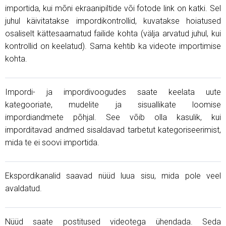
importida, kui mõni ekraanipiltide või fotode link on katki. Sel
juhul käivitatakse impordikontrollid, kuvatakse hoiatused
osaliselt kättesaamatud failide kohta (välja arvatud juhul, kui
kontrollid on keelatud). Sama kehtib ka videote importimise
kohta.
Impordi- ja impordivoogudes saate keelata uute
kategooriate, mudelite ja sisuallikate loomise
impordiandmete põhjal. See võib olla kasulik, kui
imporditavad andmed sisaldavad tarbetut kategoriseerimist,
mida te ei soovi importida.
Ekspordikanalid saavad nüüd luua sisu, mida pole veel
avaldatud.
Nüüd saate postitused videotega ühendada. Seda