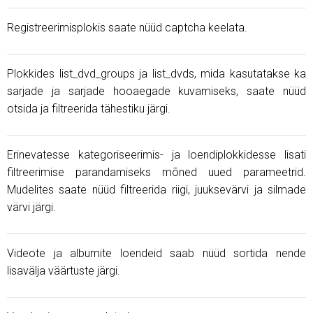
Registreerimisplokis saate nüüd captcha keelata.
Plokkides list_dvd_groups ja list_dvds, mida kasutatakse ka
sarjade ja sarjade hooaegade kuvamiseks, saate nüüd
otsida ja filtreerida tähestiku järgi.
Erinevatesse kategoriseerimis- ja loendiplokkidesse lisati
filtreerimise parandamiseks mõned uued parameetrid.
Mudelites saate nüüd filtreerida riigi, juuksevärvi ja silmade
värvi järgi.
Videote ja albumite loendeid saab nüüd sortida nende
lisavälja väärtuste järgi.