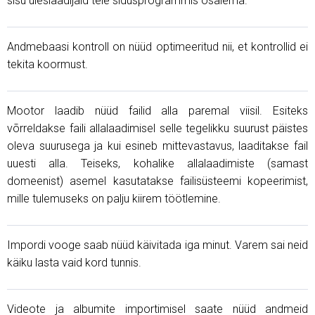
sisu üleslaadijaid teie sidusprogrammis osalema.
Andmebaasi kontroll on nüüd optimeeritud nii, et kontrollid ei
tekita koormust.
Mootor laadib nüüd failid alla paremal viisil. Esiteks
võrreldakse faili allalaadimisel selle tegelikku suurust päistes
oleva suurusega ja kui esineb mittevastavus, laaditakse fail
uuesti alla. Teiseks, kohalike allalaadimiste (samast
domeenist) asemel kasutatakse failisüsteemi kopeerimist,
mille tulemuseks on palju kiirem töötlemine.
Impordi vooge saab nüüd käivitada iga minut. Varem sai neid
käiku lasta vaid kord tunnis.
Videote ja albumite importimisel saate nüüd andmeid