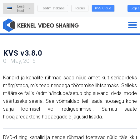
Eesti
Teadmistebaas
Toetus
KVS Cloud
Logi s
Keel
KVS v3.8.0
01 May, 2015
Kanalid ja kanalite rühmad saab nüüd ametlikult seriaalideks
märgistada, mis teeb nendega töötamise lihtsamaks. Selleks
määrake failis /admin/include/setup.php suvandi dvds_mode
väärtuseks seeria. See võimaldab teil lisada hooaegu kohe
sarja loomisel või redigeerimisel. Samuti saate
hooajaredaktoris hooaegadele jagusid lisada.
DVD-d ning kanalid ja nende rühmad toetavad nüüd täielikku