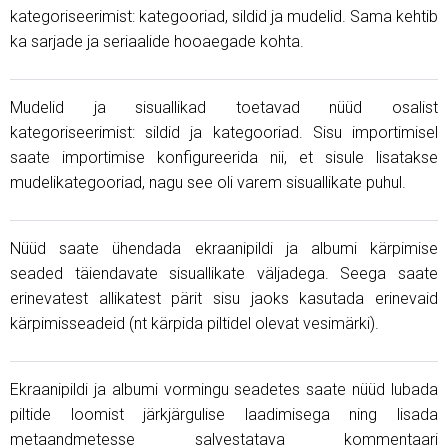
kategoriseerimist: kategooriad, sildid ja mudelid. Sama kehtib
ka sarjade ja seriaalide hooaegade kohta.
Mudelid ja sisuallikad toetavad nüüd osalist
kategoriseerimist: sildid ja kategooriad. Sisu importimisel
saate importimise konfigureerida nii, et sisule lisatakse
mudelikategooriad, nagu see oli varem sisuallikate puhul.
Nüüd saate ühendada ekraanipildi ja albumi kärpimise
seaded täiendavate sisuallikate väljadega. Seega saate
erinevatest allikatest pärit sisu jaoks kasutada erinevaid
kärpimisseadeid (nt kärpida piltidel olevat vesimärki).
Ekraanipildi ja albumi vormingu seadetes saate nüüd lubada
piltide loomist järkjärgulise laadimisega ning lisada
metaandmetesse salvestatava kommentaari