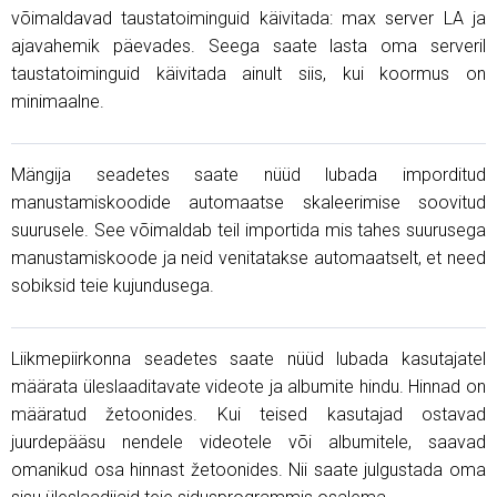
võimaldavad taustatoiminguid käivitada: max server LA ja
ajavahemik päevades. Seega saate lasta oma serveril
taustatoiminguid käivitada ainult siis, kui koormus on
minimaalne.
Mängija seadetes saate nüüd lubada imporditud
manustamiskoodide automaatse skaleerimise soovitud
suurusele. See võimaldab teil importida mis tahes suurusega
manustamiskoode ja neid venitatakse automaatselt, et need
sobiksid teie kujundusega.
Liikmepiirkonna seadetes saate nüüd lubada kasutajatel
määrata üleslaaditavate videote ja albumite hindu. Hinnad on
määratud žetoonides. Kui teised kasutajad ostavad
juurdepääsu nendele videotele või albumitele, saavad
omanikud osa hinnast žetoonides. Nii saate julgustada oma