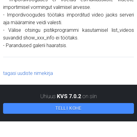
importimisel vormingut valimisel arvesse.
- Impordivoogudes töötaks imporditud video jaoks serveri
aja määramine veidi valesti.
- Välise otsingu pistikprogrammi kasutamisel list_videos
suvandid show_xxx_info ei töötaks.
- Parandused galerii haaratsis.
tagasi uudiste nimekirja
Uhiuus
KVS 7.0.2
on siin
TELLI KOHE