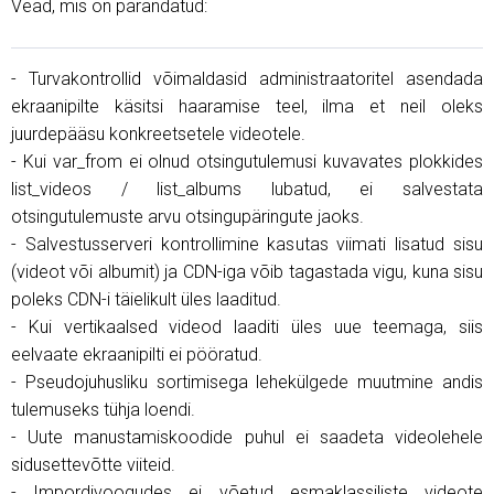
Vead, mis on parandatud:
- Turvakontrollid võimaldasid administraatoritel asendada
ekraanipilte käsitsi haaramise teel, ilma et neil oleks
juurdepääsu konkreetsetele videotele.
- Kui var_from ei olnud otsingutulemusi kuvavates plokkides
list_videos / list_albums lubatud, ei salvestata
otsingutulemuste arvu otsingupäringute jaoks.
- Salvestusserveri kontrollimine kasutas viimati lisatud sisu
(videot või albumit) ja CDN-iga võib tagastada vigu, kuna sisu
poleks CDN-i täielikult üles laaditud.
- Kui vertikaalsed videod laaditi üles uue teemaga, siis
eelvaate ekraanipilti ei pööratud.
- Pseudojuhusliku sortimisega lehekülgede muutmine andis
tulemuseks tühja loendi.
- Uute manustamiskoodide puhul ei saadeta videolehele
sidusettevõtte viiteid.
- Impordivoogudes ei võetud esmaklassiliste videote