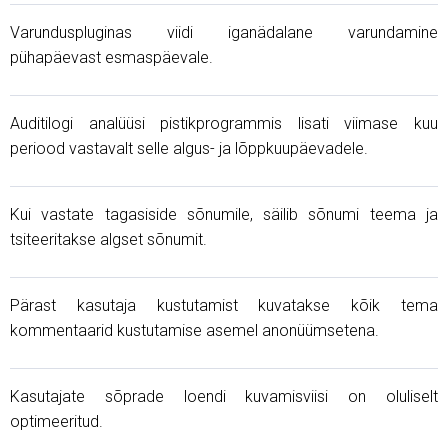
Varunduspluginas viidi iganädalane varundamine
pühapäevast esmaspäevale.
Auditilogi analüüsi pistikprogrammis lisati viimase kuu
periood vastavalt selle algus- ja lõppkuupäevadele.
Kui vastate tagasiside sõnumile, säilib sõnumi teema ja
tsiteeritakse algset sõnumit.
Pärast kasutaja kustutamist kuvatakse kõik tema
kommentaarid kustutamise asemel anonüümsetena.
Kasutajate sõprade loendi kuvamisviisi on oluliselt
optimeeritud.