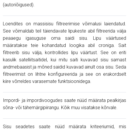
(autoriõigused).
Loendites on massisisu filtreerimise võimalusi laiendatud.
See võimaldab teil täiendavate lipukeste abil filtreerida välja
peaaegu igasuguse oma saidi sisu. Lipu väärtused
määratakse teie kohandatud loogika abil croniga. Sait
filtreerib sisu välja, kontrollides lipu väärtust. See on eriti
kasulik satelliitsaitidel, kui mitu saiti kuvavad sisu samast
andmebaasist ja mõned saidid kuvavad ainult osa sisu. Seda
filtreerimist on lihtne konfigureerida ja see on erakordselt
kiire võrreldes varasemate funktsioonidega.
Impordi- ja impordivoogudes saate nüüd määrata pealkirjas
sõna- või tähemärgipiirangu. Kõik muu visatakse kõrvale.
Sisu seadetes saate nüüd määrata kriteeriumid, mis