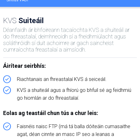
Síntiús VAST
KVS
Suiteáil
Déanfaidh ár bhfoireann tacaíochta KVS a shuiteáil ar
do fhreastalaí, deimhneoidh sí a fheidhmiúlacht agus
soláthróidh sí duit achoimre ar gach saincheist
cumraíochta freastalaí a aimsíodh.
Áirítear seirbhís:
Riachtanais an fhreastalaí KVS á seiceáil.
KVS a shuiteáil agus a fhíorú go bhfuil sé ag feidhmiú
go hiomlán ar do fhreastalaí.
Eolas ag teastáil chun tús a chur leis:
Faisnéis naisc FTP (má tá balla dóiteáin cumasaithe
agat, déan cinnte an masc IP seo a leanas a