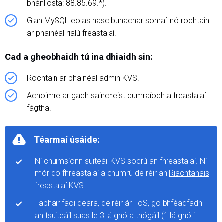
bhánliosta: 88.85.69.*).
Glan MySQL eolas nasc bunachar sonraí, nó rochtain
ar phainéal rialú freastalaí.
Cad a gheobhaidh tú ina dhiaidh sin:
Rochtain ar phainéal admin KVS.
Achoimre ar gach saincheist cumraíochta freastalaí
fágtha.
Téarmaí úsáide:
Ní chuimsíonn suiteáil KVS socrú an fhreastalaí. Ní
mór do fhreastalaí a chumrú de réir an
Riachtanais
freastalaí KVS
.
Tabhair faoi deara, de réir ár ToS, go bhféadfadh
an tsuiteáil suas le 3 lá gnó a thógáil (1 lá gnó i