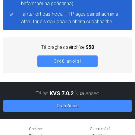
bhformhór na gcásanna).
Iarrtar ort pasfhocail FTP agus painéil admin a
athrú tar éis don obair a bheith críochnaithe.
Tá praghas seirbhíse
$50
Ordú anois!
Tá an
KVS 7.0.2
Nua anseo
Ordú Anois
Gnéithe
Custaiméirí