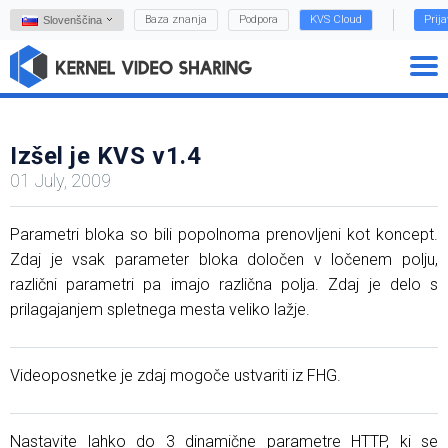
Baza znanja
Podpora
KVS Cloud
Prij
Slovenščina
Izšel je KVS v1.4
01 July, 2009
Parametri bloka so bili popolnoma prenovljeni kot koncept.
Zdaj je vsak parameter bloka določen v ločenem polju,
različni parametri pa imajo različna polja. Zdaj je delo s
prilagajanjem spletnega mesta veliko lažje.
Videoposnetke je zdaj mogoče ustvariti iz FHG.
Nastavite lahko do 3 dinamične parametre HTTP, ki se