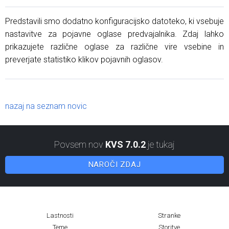
Predstavili smo dodatno konfiguracijsko datoteko, ki vsebuje
nastavitve za pojavne oglase predvajalnika. Zdaj lahko
prikazujete različne oglase za različne vire vsebine in
preverjate statistiko klikov pojavnih oglasov.
nazaj na seznam novic
Povsem nov
KVS 7.0.2
je tukaj
NAROČI ZDAJ
Lastnosti
Stranke
Teme
Storitve