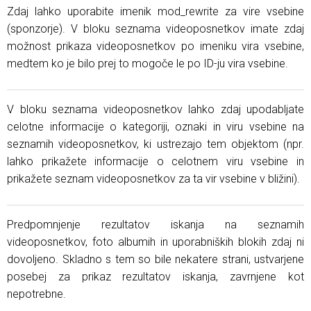
Zdaj lahko uporabite imenik mod_rewrite za vire vsebine
(sponzorje). V bloku seznama videoposnetkov imate zdaj
možnost prikaza videoposnetkov po imeniku vira vsebine,
medtem ko je bilo prej to mogoče le po ID-ju vira vsebine.
V bloku seznama videoposnetkov lahko zdaj upodabljate
celotne informacije o kategoriji, oznaki in viru vsebine na
seznamih videoposnetkov, ki ustrezajo tem objektom (npr.
lahko prikažete informacije o celotnem viru vsebine in
prikažete seznam videoposnetkov za ta vir vsebine v bližini).
Predpomnjenje rezultatov iskanja na seznamih
videoposnetkov, foto albumih in uporabniških blokih zdaj ni
dovoljeno. Skladno s tem so bile nekatere strani, ustvarjene
posebej za prikaz rezultatov iskanja, zavrnjene kot
nepotrebne.