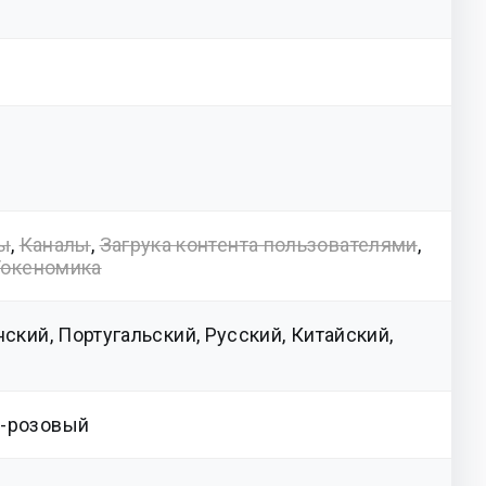
ы
,
Каналы
,
Загрука контента пользователями
,
Токеномика
ский, Португальский, Русский, Китайский,
о-розовый