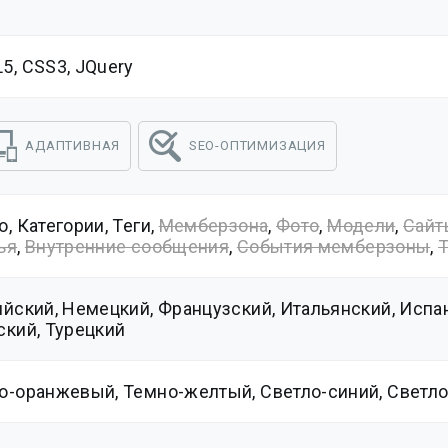
5, CSS3, JQuery
АДАПТИВНАЯ
SEO-ОПТИМИЗАЦИЯ
, Категории, Теги,
Мемберзона
,
Фото
,
Модели
,
Сайт
ья
,
Внутренние сообщения
,
События мемберзоны
,
ийский, Немецкий, Французский, Итальянский, Испан
ский, Турецкий
о-оранжевый, Темно-желтый, Светло-синий, Светл