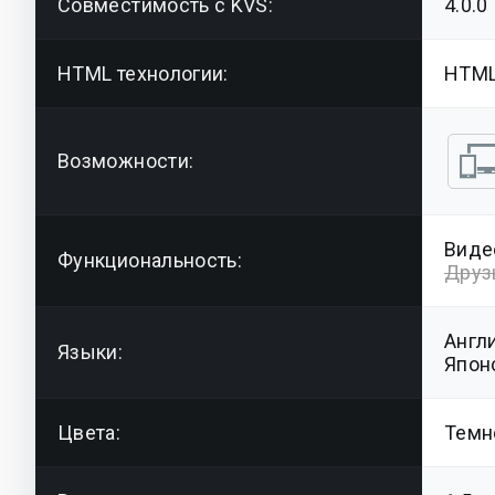
Совместимость с KVS:
4.0.0
HTML технологии:
HTML
Возможности:
Видео
Функциональность:
Друз
Англ
Языки:
Япон
Цвета:
Темн