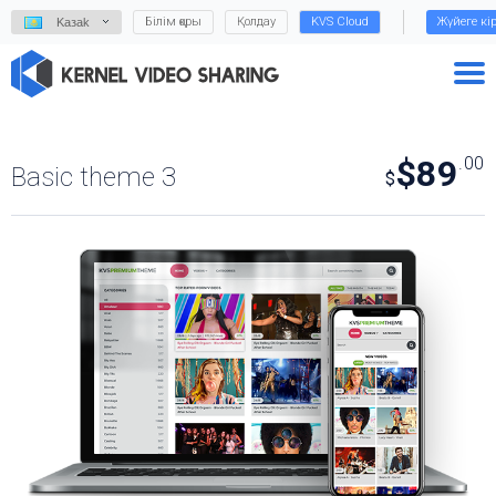
Білім қоры
Қолдау
KVS Cloud
Жүйеге кі
Kазаk
$89
.00
Basic theme 3
$