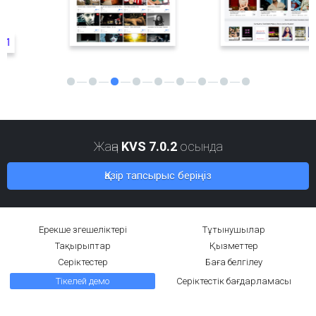
Жаңа
KVS 7.0.2
осында
Қазір тапсырыс беріңіз
Ерекше өзгешеліктері
Тұтынушылар
Тақырыптар
Қызметтер
Серіктестер
Баға белгілеу
Тікелей демо
Серіктестік бағдарламасы