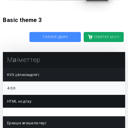
Basic theme 3
ТІКЕЛЕЙ ДЕМО
СЕБЕТКЕ ҚОСУ
Мәліметтер
KVS үйлесімділігі:
4.0.0
HTML кодтау:
Ерекше өзгешеліктері: