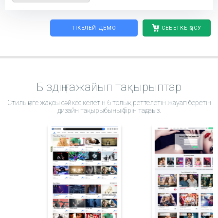
ТІКЕЛЕЙ ДЕМО
СЕБЕТКЕ ҚОСУ
Біздің ғажайып тақырыптар
Стильіңізге жақсы сәйкес келетін 6 толық реттелетін жауап беретін
дизайн тақырыбының бірін таңдаңыз.