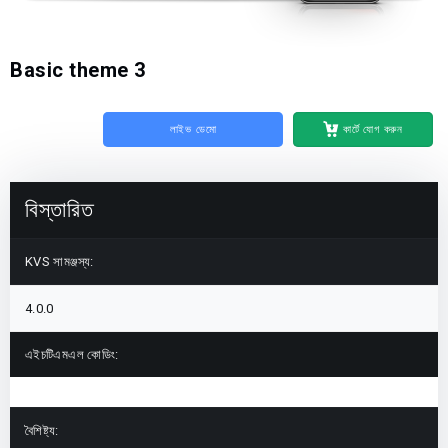
Basic theme 3
লাইভ ডেমো
কার্টে যোগ করুন
বিস্তারিত
KVS সামঞ্জস্য:
4.0.0
এইচটিএমএল কোডিং:
বৈশিষ্ট্য: