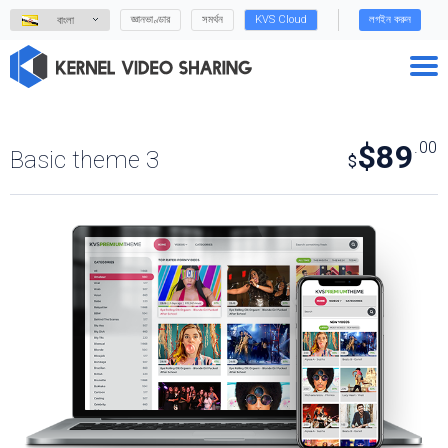
জ্ঞানভাণ্ডার
সমর্থন
KVS Cloud
লগইন করুন
বাংলা
$89
.00
Basic theme 3
$