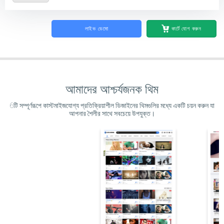
লাইভ ডেমো
কার্টে যোগ করুন
আমাদের আশ্চর্যজনক থিম
6টি সম্পূর্ণরূপে কাস্টমাইজযোগ্য প্রতিক্রিয়াশীল ডিজাইনের থিমগুলির মধ্যে একটি চয়ন করুন যা
আপনার শৈলীর সাথে সবচেয়ে উপযুক্ত।