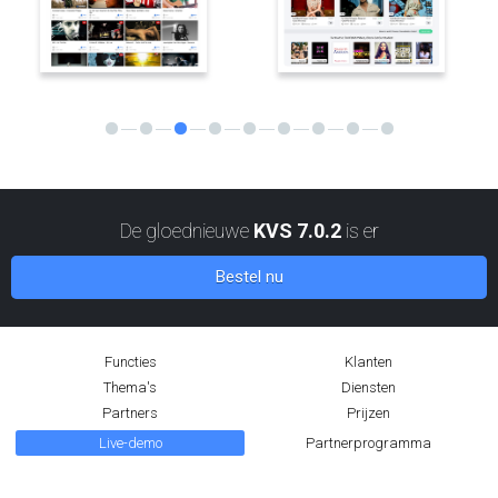
De gloednieuwe
KVS 7.0.2
is er
Bestel nu
Functies
Klanten
Thema's
Diensten
Partners
Prijzen
Live-demo
Partnerprogramma