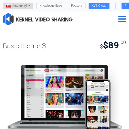
Knowledge Base
Podpora
KVS Cloud
Pri
Slovenský
$89
.00
Basic theme 3
$