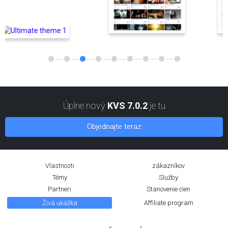
Úplne nový
KVS 7.0.2
je tu
Objednajte teraz
Vlastnosti
zákazníkov
Témy
Služby
Partneri
Stanovenie cien
Živá ukážka
Affiliate program