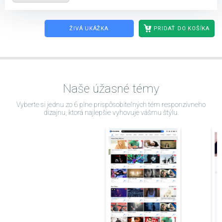
ŽIVÁ UKÁŽKA
PRIDAŤ DO KOŠÍKA
Naše úžasné témy
Vyberte si jednu zo 6 plne prispôsobiteľných tém responzívneho
dizajnu, ktorá najlepšie vyhovuje vášmu štýlu.