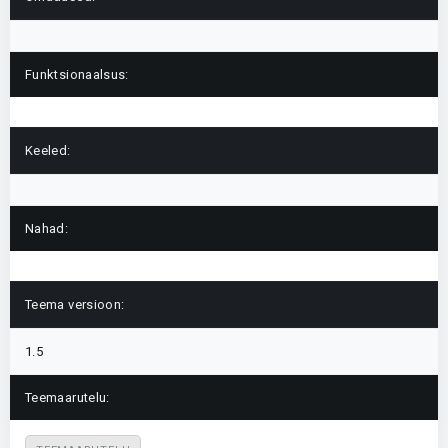
Funktsionaalsus:
Keeled:
Nahad:
Teema versioon:
1.5
Teemaarutelu: