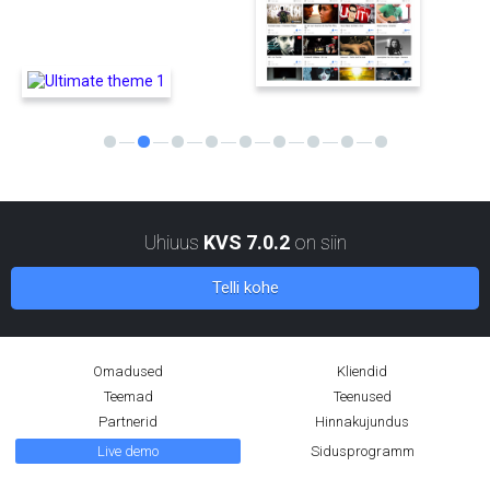
Uhiuus
KVS 7.0.2
on siin
Telli kohe
Omadused
Kliendid
Teemad
Teenused
Partnerid
Hinnakujundus
Live demo
Sidusprogramm