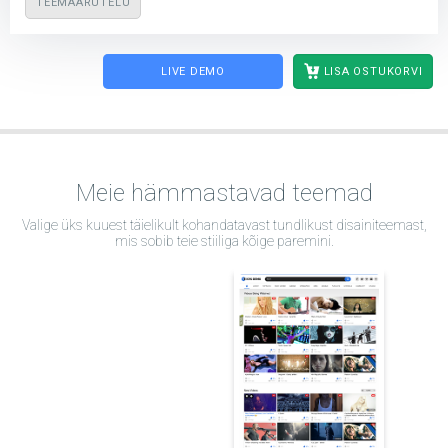
TEEMAARUTELU
LIVE DEMO
LISA OSTUKORVI
Meie hämmastavad teemad
Valige üks kuuest täielikult kohandatavast tundlikust disainiteemast,
mis sobib teie stiiliga kõige paremini.