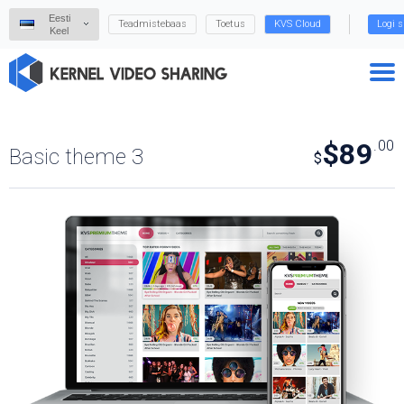
Eesti
Teadmistebaas
Toetus
KVS Cloud
Logi s
Keel
$89
.00
Basic theme 3
$