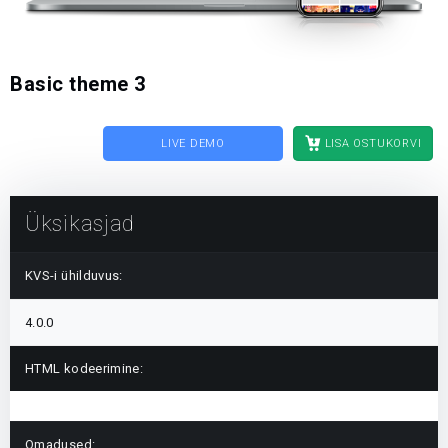
Basic theme 3
LIVE DEMO
LISA OSTUKORVI
Üksikasjad
KVS-i ühilduvus:
4.0.0
HTML kodeerimine:
Omadused: