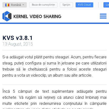
Baza de cunoștințe
Sprijin
KVS Cloud
Lo
Română
KVS v3.8.1
13 August, 2015
S-a adăugat votul plătit pentru steaguri. Acum, pentru fiecare
steag, puteți configura și suma în jetoane pe care utilizatorii
trebuie să le cheltuiască pentru a folosi aceste steaguri
pentru a vota un videoclip, un album sau alte articole.
Încă 5 câmpuri de text suplimentare adăugate pentru
etichete. Vă rugăm să rețineți că atunci când îmbinați mai
multe etichete prin redenumirea conținutului în câmpurile