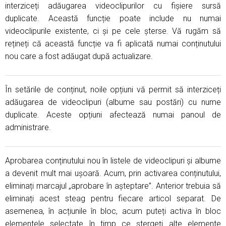
interziceți adăugarea videoclipurilor cu fișiere sursă
duplicate. Această funcție poate include nu numai
videoclipurile existente, ci și pe cele șterse. Vă rugăm să
rețineți că această funcție va fi aplicată numai conținutului
nou care a fost adăugat după actualizare.
În setările de conținut, noile opțiuni vă permit să interziceți
adăugarea de videoclipuri (albume sau postări) cu nume
duplicate. Aceste opțiuni afectează numai panoul de
administrare.
Aprobarea conținutului nou în listele de videoclipuri și albume
a devenit mult mai ușoară. Acum, prin activarea conținutului,
eliminați marcajul „aprobare în așteptare”. Anterior trebuia să
eliminați acest steag pentru fiecare articol separat. De
asemenea, în acțiunile în bloc, acum puteți activa în bloc
elementele selectate în timp ce ștergeți alte elemente