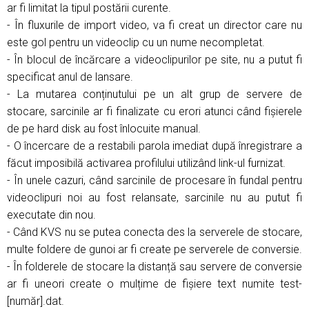
ar fi limitat la tipul postării curente.
- În fluxurile de import video, va fi creat un director care nu
este gol pentru un videoclip cu un nume necompletat.
- În blocul de încărcare a videoclipurilor pe site, nu a putut fi
specificat anul de lansare.
- La mutarea conținutului pe un alt grup de servere de
stocare, sarcinile ar fi finalizate cu erori atunci când fișierele
de pe hard disk au fost înlocuite manual.
- O încercare de a restabili parola imediat după înregistrare a
făcut imposibilă activarea profilului utilizând link-ul furnizat.
- În unele cazuri, când sarcinile de procesare în fundal pentru
videoclipuri noi au fost relansate, sarcinile nu au putut fi
executate din nou.
- Când KVS nu se putea conecta des la serverele de stocare,
multe foldere de gunoi ar fi create pe serverele de conversie.
- În folderele de stocare la distanță sau servere de conversie
ar fi uneori create o mulțime de fișiere text numite test-
[număr].dat.