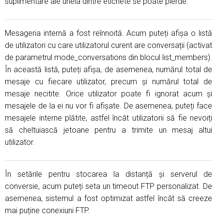
suplimentare ale uneia dintre etichete se poate pierde.
Mesageria internă a fost reînnoită. Acum puteți afișa o listă
de utilizatori cu care utilizatorul curent are conversații (activat
de parametrul mode_conversations din blocul list_members).
În această listă, puteți afișa, de asemenea, numărul total de
mesaje cu fiecare utilizator, precum și numărul total de
mesaje necitite. Orice utilizator poate fi ignorat acum și
mesajele de la ei nu vor fi afișate. De asemenea, puteți face
mesajele interne plătite, astfel încât utilizatorii să fie nevoiți
să cheltuiască jetoane pentru a trimite un mesaj altui
utilizator.
În setările pentru stocarea la distanță și serverul de
conversie, acum puteți seta un timeout FTP personalizat. De
asemenea, sistemul a fost optimizat astfel încât să creeze
mai puține conexiuni FTP.