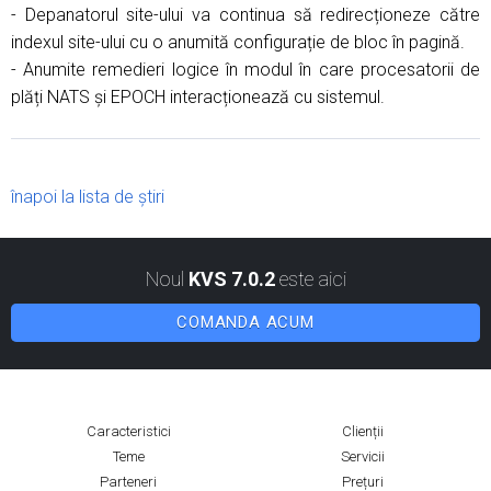
- Depanatorul site-ului va continua să redirecționeze către
indexul site-ului cu o anumită configurație de bloc în pagină.
- Anumite remedieri logice în modul în care procesatorii de
plăți NATS și EPOCH interacționează cu sistemul.
înapoi la lista de știri
Noul
KVS 7.0.2
este aici
COMANDA ACUM
Caracteristici
Clienții
Teme
Servicii
Parteneri
Prețuri