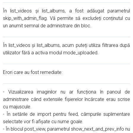
În list_videos și list_albums, a fost adăugat parametrul
skip_with_admin_flag. Vă permite să excludeți conținutul cu
un anumit semnal de administrare din bloc.
În list_videos și list_albums, acum puteți utiliza filtrarea după
utilizator fără a activa modul mode_uploaded.
Erori care au fost remediate:
- Vizualizarea imaginilor nu ar funcționa în panoul de
administrare când extensiile fișierelor încărcate erau scrise
cu majuscule.
- În setările de import pentru feed, câmpurile suplimentare
selectate vor fi afișate cu nume goale.
- În blocul post_view, parametrul show_next_and_prev_info nu