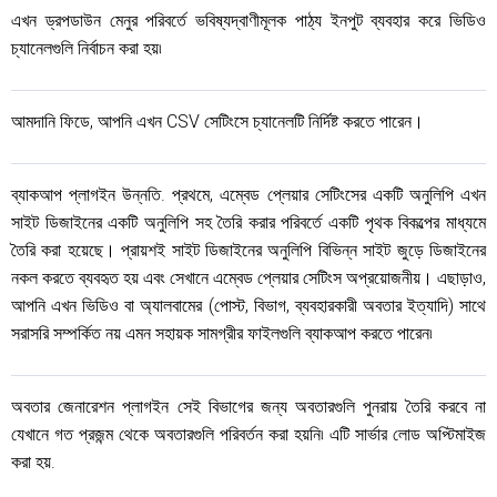
এখন ড্রপডাউন মেনুর পরিবর্তে ভবিষ্যদ্বাণীমূলক পাঠ্য ইনপুট ব্যবহার করে ভিডিও
চ্যানেলগুলি নির্বাচন করা হয়৷
আমদানি ফিডে, আপনি এখন CSV সেটিংসে চ্যানেলটি নির্দিষ্ট করতে পারেন।
ব্যাকআপ প্লাগইন উন্নতি. প্রথমে, এম্বেড প্লেয়ার সেটিংসের একটি অনুলিপি এখন
সাইট ডিজাইনের একটি অনুলিপি সহ তৈরি করার পরিবর্তে একটি পৃথক বিকল্পের মাধ্যমে
তৈরি করা হয়েছে। প্রায়শই সাইট ডিজাইনের অনুলিপি বিভিন্ন সাইট জুড়ে ডিজাইনের
নকল করতে ব্যবহৃত হয় এবং সেখানে এম্বেড প্লেয়ার সেটিংস অপ্রয়োজনীয়। এছাড়াও,
আপনি এখন ভিডিও বা অ্যালবামের (পোস্ট, বিভাগ, ব্যবহারকারী অবতার ইত্যাদি) সাথে
সরাসরি সম্পর্কিত নয় এমন সহায়ক সামগ্রীর ফাইলগুলি ব্যাকআপ করতে পারেন৷
অবতার জেনারেশন প্লাগইন সেই বিভাগের জন্য অবতারগুলি পুনরায় তৈরি করবে না
যেখানে গত প্রজন্ম থেকে অবতারগুলি পরিবর্তন করা হয়নি৷ এটি সার্ভার লোড অপ্টিমাইজ
করা হয়.