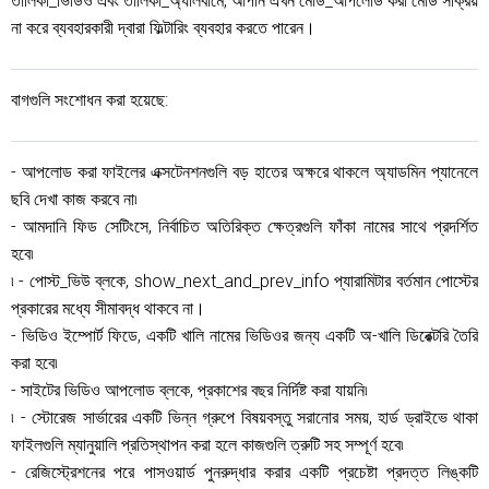
তালিকা_ভিডিও এবং তালিকা_অ্যালবামে, আপনি এখন মোড_আপলোড করা মোড সক্রিয়
না করে ব্যবহারকারী দ্বারা ফিল্টারিং ব্যবহার করতে পারেন।
বাগগুলি সংশোধন করা হয়েছে:
- আপলোড করা ফাইলের এক্সটেনশনগুলি বড় হাতের অক্ষরে থাকলে অ্যাডমিন প্যানেলে
ছবি দেখা কাজ করবে না৷
- আমদানি ফিড সেটিংসে, নির্বাচিত অতিরিক্ত ক্ষেত্রগুলি ফাঁকা নামের সাথে প্রদর্শিত
হবে৷
৷ - পোস্ট_ভিউ ব্লকে, show_next_and_prev_info প্যারামিটার বর্তমান পোস্টের
প্রকারের মধ্যে সীমাবদ্ধ থাকবে না।
- ভিডিও ইম্পোর্ট ফিডে, একটি খালি নামের ভিডিওর জন্য একটি অ-খালি ডিরেক্টরি তৈরি
করা হবে৷
- সাইটের ভিডিও আপলোড ব্লকে, প্রকাশের বছর নির্দিষ্ট করা যায়নি৷
৷ - স্টোরেজ সার্ভারের একটি ভিন্ন গ্রুপে বিষয়বস্তু সরানোর সময়, হার্ড ড্রাইভে থাকা
ফাইলগুলি ম্যানুয়ালি প্রতিস্থাপন করা হলে কাজগুলি ত্রুটি সহ সম্পূর্ণ হবে৷
- রেজিস্ট্রেশনের পরে পাসওয়ার্ড পুনরুদ্ধার করার একটি প্রচেষ্টা প্রদত্ত লিঙ্কটি