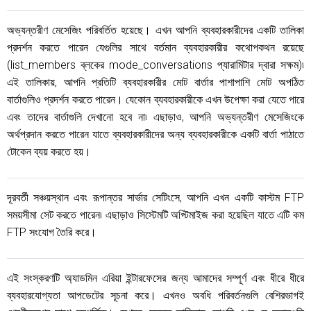
অভ্যন্তরীণ মেসেজিং পরিবর্তিত হয়েছে। এখন আপনি ব্যবহারকারীদের একটি তালিকা
প্রদর্শন করতে পারেন যেগুলির সাথে বর্তমান ব্যবহারকারীর কথোপকথন রয়েছে
(list_members ব্লকের mode_conversations প্যারামিটার দ্বারা সক্ষম)৷
এই তালিকায়, আপনি প্রতিটি ব্যবহারকারীর মোট বার্তার পাশাপাশি মোট অপঠিত
বার্তাগুলিও প্রদর্শন করতে পারেন। যেকোন ব্যবহারকারীকে এখন উপেক্ষা করা যেতে পারে
এবং তাদের বার্তাগুলি দেখানো হবে না৷ এছাড়াও, আপনি অভ্যন্তরীণ মেসেজিংকে
অর্থপ্রদান করতে পারেন যাতে ব্যবহারকারীদের অন্য ব্যবহারকারীকে একটি বার্তা পাঠাতে
টোকেন ব্যয় করতে হয়।
দূরবর্তী সঞ্চয়স্থান এবং রূপান্তর সার্ভার সেটিংসে, আপনি এখন একটি কাস্টম FTP
সময়সীমা সেট করতে পারেন৷ এছাড়াও সিস্টেমটি অপ্টিমাইজ করা হয়েছিল যাতে এটি কম
FTP সংযোগ তৈরি করে।
এই সংস্করণটি অ্যাডমিন এরিয়া ইন্টারফেসের জন্য আমাদের সম্পূর্ণ এবং ধীরে ধীরে
ব্যবহারযোগ্যতা আপডেটের সূচনা করে। এখনও অবধি পরিবর্তনগুলি বেশিরভাগই