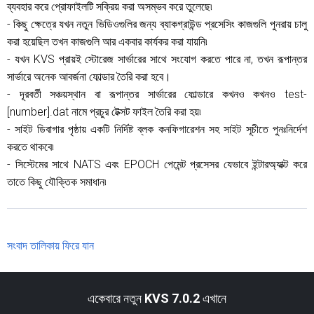
ব্যবহার করে প্রোফাইলটি সক্রিয় করা অসম্ভব করে তুলেছে৷
- কিছু ক্ষেত্রে যখন নতুন ভিডিওগুলির জন্য ব্যাকগ্রাউন্ড প্রসেসিং কাজগুলি পুনরায় চালু
করা হয়েছিল তখন কাজগুলি আর একবার কার্যকর করা যায়নি৷
- যখন KVS প্রায়ই স্টোরেজ সার্ভারের সাথে সংযোগ করতে পারে না, তখন রূপান্তর
সার্ভারে অনেক আবর্জনা ফোল্ডার তৈরি করা হবে।
- দূরবর্তী সঞ্চয়স্থান বা রূপান্তর সার্ভারের ফোল্ডারে কখনও কখনও test-
[number].dat নামে প্রচুর টেক্সট ফাইল তৈরি করা হয়৷
- সাইট ডিবাগার পৃষ্ঠায় একটি নির্দিষ্ট ব্লক কনফিগারেশন সহ সাইট সূচীতে পুনঃনির্দেশ
করতে থাকবে৷
- সিস্টেমের সাথে NATS এবং EPOCH পেমেন্ট প্রসেসর যেভাবে ইন্টারঅ্যাক্ট করে
তাতে কিছু যৌক্তিক সমাধান৷
সংবাদ তালিকায় ফিরে যান
একেবারে নতুন
KVS 7.0.2
এখানে