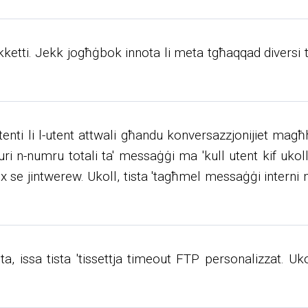
kketti. Jekk jogħġbok innota li meta tgħaqqad diversi ta
' utenti li l-utent attwali għandu konversazzjonijiet 
ll turi n-numru totali ta' messaġġi ma 'kull utent kif 
 se jintwerew. Ukoll, tista 'tagħmel messaġġi interni 
ta, issa tista 'tissettja timeout FTP personalizzat. Uk