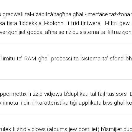
 gradwali tal-użabilità tagħna għall-interface taż-żona t
 tista 'tiċċekkja l-kolonni li trid tintwera. Il-filtri ġew im
rżjonijiet ġodda, aħna se nżidu sistema ta 'filtrazzjoni
za limitu ta' RAM għal proċessi ta 'sistema ta' sfond bħ
ppermettix li żżid vidjows b'duplikati tal-fajl tas-sors. D
nnota li din il-karatteristika tiġi applikata biss għal 
lek li żżid vidjows (albums jew postijiet) b'ismijiet dupl