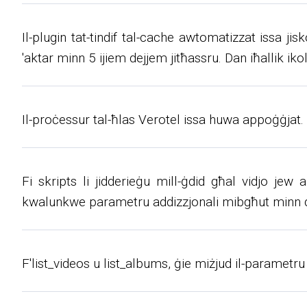
Il-plugin tat-tindif tal-cache awtomatizzat issa ji
'aktar minn 5 ijiem dejjem jitħassru. Dan iħallik iko
Il-proċessur tal-ħlas Verotel issa huwa appoġġjat.
Fi skripts li jidderieġu mill-ġdid għal vidjo jew a
kwalunkwe parametru addizzjonali mibgħut minn dan 
F'list_videos u list_albums, ġie miżjud il-parametru