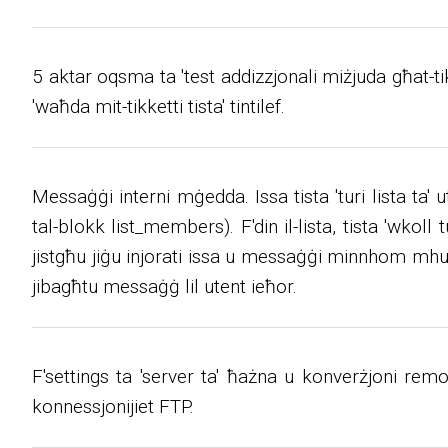
5 aktar oqsma ta 'test addizzjonali miżjuda għat-ti
'waħda mit-tikketti tista' tintilef.
Messaġġi interni mġedda. Issa tista 'turi lista ta
tal-blokk list_members). F'din il-lista, tista 'wko
jistgħu jiġu injorati issa u messaġġi minnhom mhux
jibagħtu messaġġ lil utent ieħor.
F'settings ta 'server ta' ħażna u konverżjoni remo
konnessjonijiet FTP.