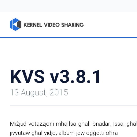
KVS v3.8.1
13 August, 2015
Miżjud votazzjoni mħallsa għall-bnadar. Issa, għal
jivvutaw għal vidjo, album jew oġġetti oħra.