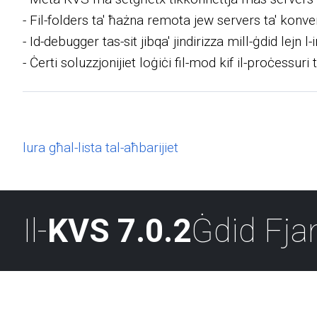
- Fil-folders ta' ħażna remota jew servers ta' konverż
- Id-debugger tas-sit jibqa' jindirizza mill-ġdid lejn l
- Ċerti soluzzjonijiet loġiċi fil-mod kif il-proċess
lura għal-lista tal-aħbarijiet
Il-
KVS 7.0.2
Ġdid Fj