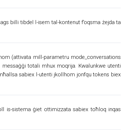
gs billi tibdel l-isem tal-kontenut f'oqsma żejda ta
magħhom (attivata mill-parametru mode_conversations
ukoll messaġġi totali mhux moqrija. Kwalunkwe utenti
mħallsa sabiex l-utenti jkollhom jonfqu tokens biex
oll is-sistema ġiet ottimizzata sabiex toħloq inqas