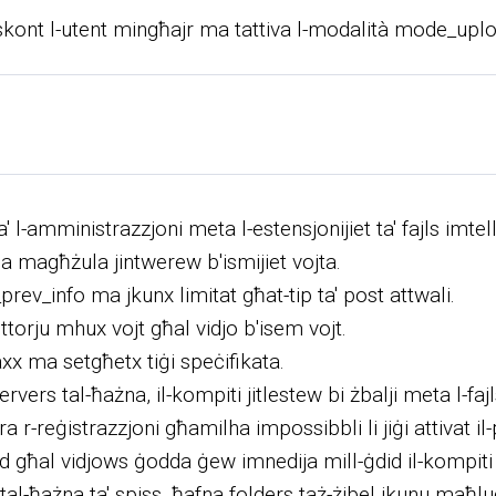
trar skont l-utent mingħajr ma tattiva l-modalità mode_upl
' l-amministrazzjoni meta l-estensjonijiet ta' fajls imtella
jda magħżula jintwerew b'ismijiet vojta.
rev_info ma jkunx limitat għat-tip ta' post attwali.
ettorju mhux vojt għal vidjo b'isem vojt.
ilaxx ma setgħetx tiġi speċifikata.
ervers tal-ħażna, il-kompiti jitlestew bi żbalji meta l-faj
 r-reġistrazzjoni għamilha impossibbli li jiġi attivat il-p
fond għal vidjows ġodda ġew imnedija mill-ġdid il-kompit
l-ħażna ta' spiss, ħafna folders taż-żibel ikunu maħluq