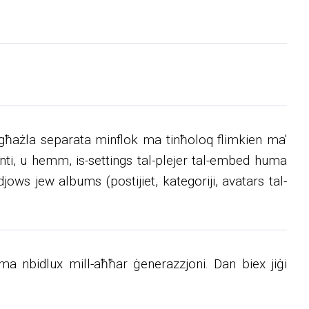
a 'għażla separata minflok ma tinħoloq flimkien ma'
erenti, u hemm, is-settings tal-plejer tal-embed huma
jows jew albums (postijiet, kategoriji, avatars tal-
s ma nbidlux mill-aħħar ġenerazzjoni. Dan biex jiġi