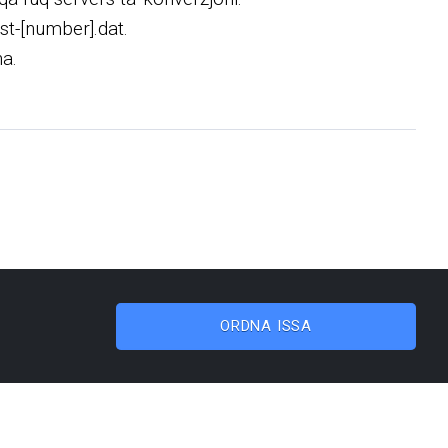
est-[number].dat.
na.
ORDNA ISSA