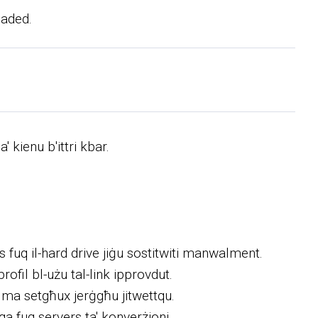
oaded.
' kienu b'ittri kbar.
ls fuq il-hard drive jiġu sostitwiti manwalment.
rofil bl-użu tal-link ipprovdut.
i ma setgħux jerġgħu jitwettqu.
a fuq servers ta' konverżjoni.