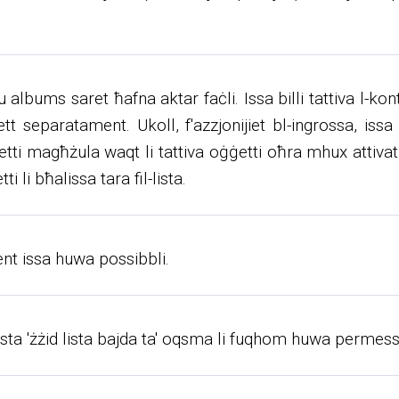
 u albums saret ħafna aktar faċli. Issa billi tattiva l-ko
t separatament. Ukoll, f'azzjonijiet bl-ingrossa, issa
etti magħżula waqt li tattiva oġġetti oħra mhux attivati.
 li bħalissa tara fil-lista.
tent issa huwa possibbli.
sa tista 'żżid lista bajda ta' oqsma li fuqhom huwa permess 