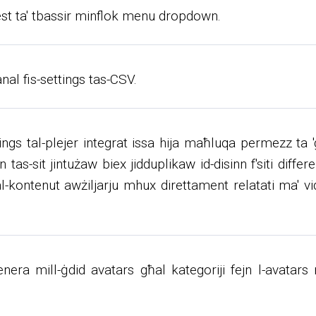
' test ta' tbassir minflok menu dropdown.
kanal fis-settings tas-CSV.
ettings tal-plejer integrat issa hija maħluqa permezz t
nn tas-sit jintużaw biex jidduplikaw id-disinn f'siti diff
al-kontenut awżiljarju mhux direttament relatati ma' vid
enera mill-ġdid avatars għal kategoriji fejn l-avatar