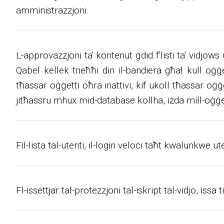
amministrazzjoni.
L-approvazzjoni ta' kontenut ġdid f'listi ta' vidjows
Qabel kellek tneħħi din il-bandiera għal kull oġġet
tħassar oġġetti oħra inattivi, kif ukoll tħassar oġġ
jitħassru mhux mid-database kollha, iżda mill-oġġetti
Fil-lista tal-utenti, il-login veloċi taħt kwalunkwe u
Fl-issettjar tal-protezzjoni tal-iskript tal-vidjo, is