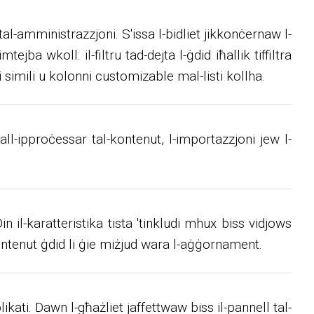
al-amministrazzjoni. S'issa l-bidliet jikkonċernaw l-
tejba wkoll: il-filtru tad-dejta l-ġdid iħallik tiffiltra
 simili u kolonni customizable mal-listi kollha.
all-ipproċessar tal-kontenut, l-importazzjoni jew l-
in il-karatteristika tista 'tinkludi mhux biss vidjows
kontenut ġdid li ġie miżjud wara l-aġġornament.
ikati. Dawn l-għażliet jaffettwaw biss il-pannell tal-