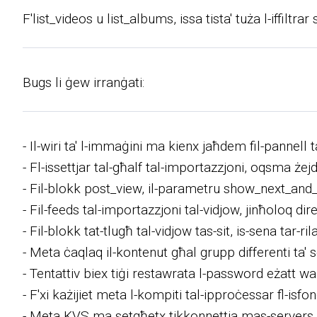
F'list_videos u list_albums, issa tista' tuża l-iffil
Bugs li ġew irranġati:
- Il-wiri ta' l-immaġini ma kienx jaħdem fil-pannell ta
- Fl-issettjar tal-għalf tal-importazzjoni, oqsma że
- Fil-blokk post_view, il-parametru show_next_and_p
- Fil-feeds tal-importazzjoni tal-vidjow, jinħoloq dir
- Fil-blokk tat-tlugħ tal-vidjow tas-sit, is-sena tar-r
- Meta ċaqlaq il-kontenut għal grupp differenti ta' s
- Tentattiv biex tiġi restawrata l-password eżatt wara
- F'xi każijiet meta l-kompiti tal-ipproċessar fl-is
- Meta KVS ma setgħetx tikkonnettja mas-servers ta