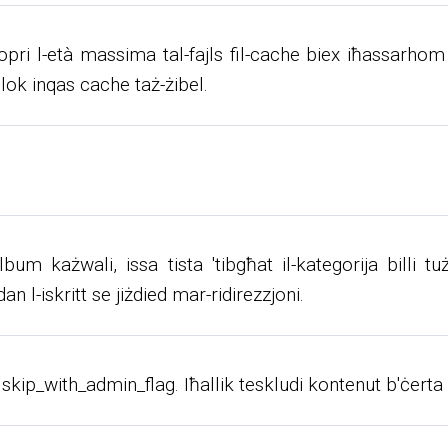
skopri l-età massima tal-fajls fil-cache biex iħassarho
llok inqas cache taż-żibel.
lbum każwali, issa tista 'tibgħat il-kategorija billi 
l-iskritt se jiżdied mar-ridirezzjoni.
 skip_with_admin_flag. Iħallik teskludi kontenut b'ċerta