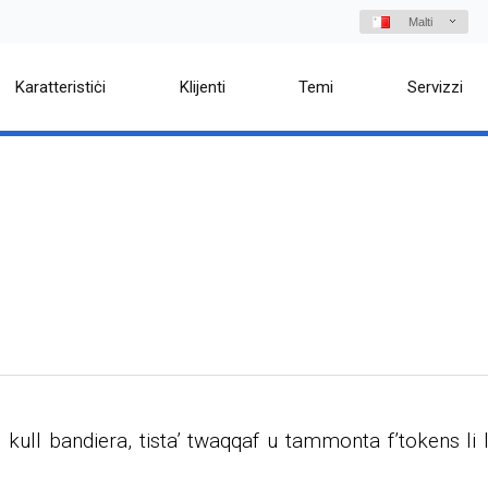
Malti
Karatteristiċi
Klijenti
Temi
Servizzi
 kull bandiera, tista’ twaqqaf u tammonta f’tokens li l