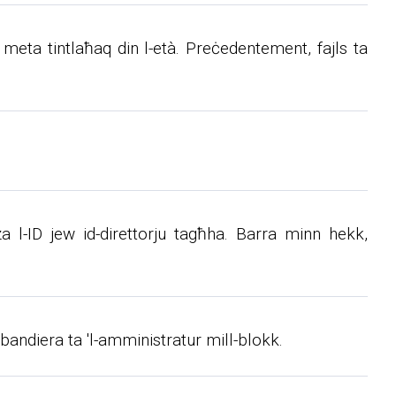
m meta tintlaħaq din l-età. Preċedentement, fajls ta
tuża l-ID jew id-direttorju tagħha. Barra minn hekk,
 bandiera ta 'l-amministratur mill-blokk.