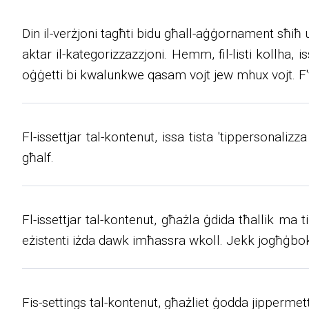
Din il-verżjoni tagħti bidu għall-aġġornament sħiħ u
aktar il-kategorizzazzjoni. Hemm, fil-listi kollha, issa
oġġetti bi kwalunkwe qasam vojt jew mhux vojt. F've
Fl-issettjar tal-kontenut, issa tista 'tippersonaliz
għalf.
Fl-issettjar tal-kontenut, għażla ġdida tħallik ma ti
eżistenti iżda dawk imħassra wkoll. Jekk jogħġbok i
Fis-settings tal-kontenut, għażliet ġodda jippermettu