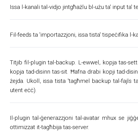
Issa l-kanali tal-vidjo jintgħażlu bl-użu ta' input ta
Fil-feeds ta 'importazzjoni, issa tista' tispeċifika l-
Titjib fil-plugin tal-backup. L-ewwel, kopja tas-s
kopja tad-disinn tas-sit. Ħafna drabi kopji tad-disi
żejda. Ukoll, issa tista 'tagħmel backup tal-fajls t
utent eċċ).
Il-plugin tal-ġenerazzjoni tal-avatar mhux se jiġġ
ottimizzat it-tagħbija tas-server.