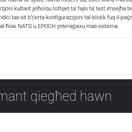
joni kultant jinħolqu lottijiet ta' fajls ta' test imsejħa t
-indiċi tas-sit b'ċerta konfigurazzjoni tal-blokk fuq il-paġ
uri tal-ħlas NATS u EPOCH jinteraġixxu mas-sistema.
amant qiegħed hawn