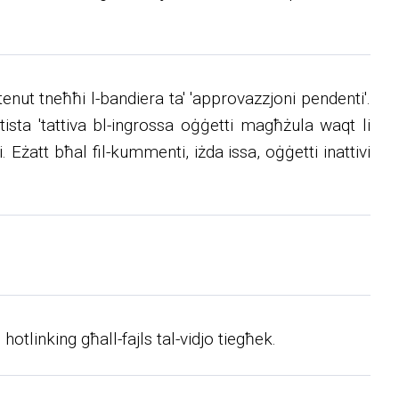
ntenut tneħħi l-bandiera ta' 'approvazzjoni pendenti'.
 tista 'tattiva bl-ingrossa oġġetti magħżula waqt li
 Eżatt bħal fil-kummenti, iżda issa, oġġetti inattivi
hotlinking għall-fajls tal-vidjo tiegħek.