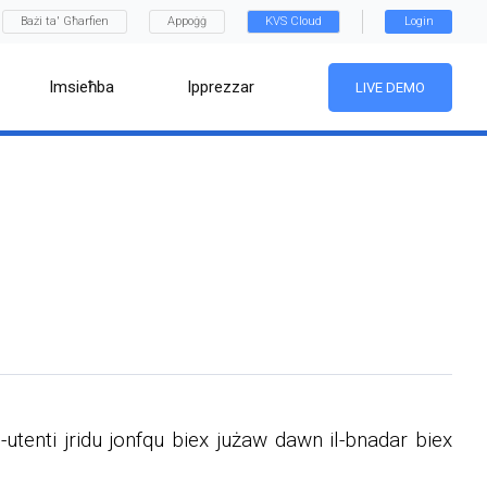
Bażi ta' Għarfien
Appoġġ
KVS Cloud
Login
Imsieħba
Ipprezzar
LIVE DEMO
-utenti jridu jonfqu biex jużaw dawn il-bnadar biex