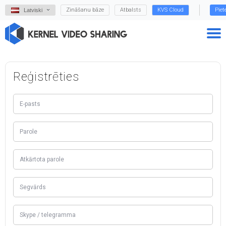
Zināšanu bāze
Atbalsts
KVS Cloud
Piet
Latviski
Reģistrēties