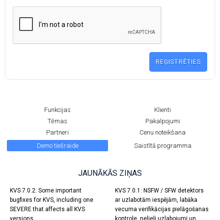
Funkcijas
Klienti
Tēmas
Pakalpojumi
Partneri
Cenu noteikšana
Demo tiešraide
Saistītā programma
JAUNĀKĀS ZIŅAS
KVS 7.0.2: Some important
KVS 7.0.1: NSFW / SFW detektors
bugfixes for KVS, including one
ar uzlabotām iespējām, labāka
SEVERE that affects all KVS
vecuma verifikācijas pielāgošanas
versions.
kontrole, nelieli uzlabojumi un