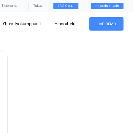
Tietokanta
Tukea
KVS Cloud
Kirjaudu sisään
Yhteistyökumppanit
Hinnoittelu
LIVE-DEMO