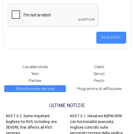
Caratteristiche
Clienti
Temi
Servizi
Partner
Prezzi
Dimostrazione dal vivo
Programma di affiliazione
ULTIME NOTIZIE
KVS 7.0.2: Some important
KVS 7.0.1: rilevatore NSFW/SFW
bugfixes for KVS, including one
con funzionalità avanzate,
SEVERE that affects all KVS
migliore controllo sulla
versions.
personalizzazione della verifica