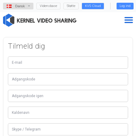
Vidensbase
Støtte
KVS Cloud
Log ind
Dansk
Tilmeld dig