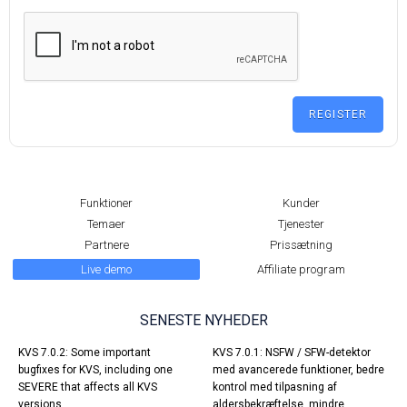
Funktioner
Kunder
Temaer
Tjenester
Partnere
Prissætning
Live demo
Affiliate program
SENESTE NYHEDER
KVS 7.0.2: Some important
KVS 7.0.1: NSFW / SFW-detektor
bugfixes for KVS, including one
med avancerede funktioner, bedre
SEVERE that affects all KVS
kontrol med tilpasning af
versions.
aldersbekræftelse, mindre