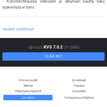
- Kokotekstihaussa videoiden ja albumien kautta haku
lisäkentistä ei toimi.
takaisin uutislistaan
Upouusi
KVS 7.0.2
on täällä
TILAA NYT
Ominaisuudet
Asiakkaat
Teemat
Palvelut
Yhteistyökumppanit
Hinnoittelu
Live-demo
Kumppanuusohjelma