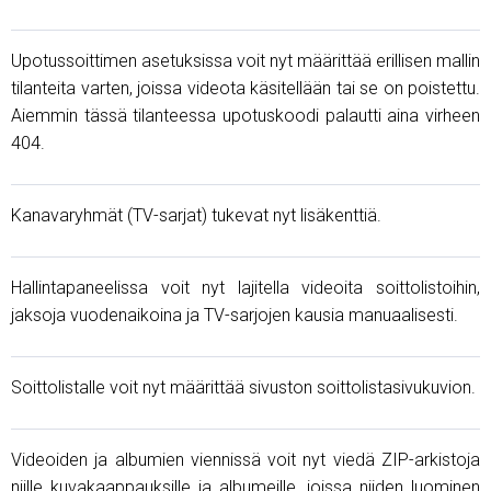
Upotussoittimen asetuksissa voit nyt määrittää erillisen mallin
tilanteita varten, joissa videota käsitellään tai se on poistettu.
Aiemmin tässä tilanteessa upotuskoodi palautti aina virheen
404.
Kanavaryhmät (TV-sarjat) tukevat nyt lisäkenttiä.
Hallintapaneelissa voit nyt lajitella videoita soittolistoihin,
jaksoja vuodenaikoina ja TV-sarjojen kausia manuaalisesti.
Soittolistalle voit nyt määrittää sivuston soittolistasivukuvion.
Videoiden ja albumien viennissä voit nyt viedä ZIP-arkistoja
niille kuvakaappauksille ja albumeille, joissa niiden luominen