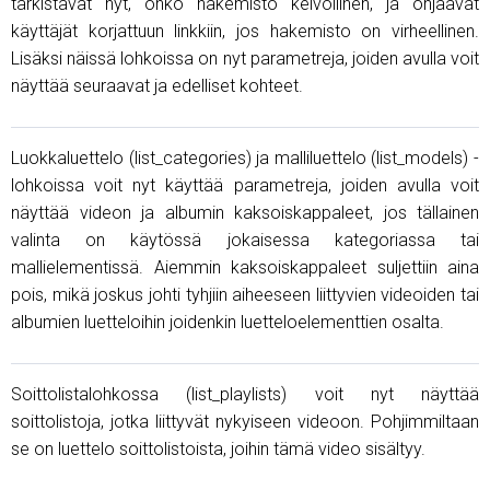
tarkistavat nyt, onko hakemisto kelvollinen, ja ohjaavat
käyttäjät korjattuun linkkiin, jos hakemisto on virheellinen.
Lisäksi näissä lohkoissa on nyt parametreja, joiden avulla voit
näyttää seuraavat ja edelliset kohteet.
Luokkaluettelo (list_categories) ja malliluettelo (list_models) -
lohkoissa voit nyt käyttää parametreja, joiden avulla voit
näyttää videon ja albumin kaksoiskappaleet, jos tällainen
valinta on käytössä jokaisessa kategoriassa tai
mallielementissä. Aiemmin kaksoiskappaleet suljettiin aina
pois, mikä joskus johti tyhjiin aiheeseen liittyvien videoiden tai
albumien luetteloihin joidenkin luetteloelementtien osalta.
Soittolistalohkossa (list_playlists) voit nyt näyttää
soittolistoja, jotka liittyvät nykyiseen videoon. Pohjimmiltaan
se on luettelo soittolistoista, joihin tämä video sisältyy.