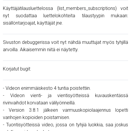
Käyttäjätilausluettelossa (list_members_subscriptions) voit
nyt suodattaa luettelokohteita tilaustyypin mukaan:
sisällöntarjoajat, käyttäjät jne.
Sivuston debuggerissa voit nyt nähdä muuttujat myös tyhjillä
arvoilla. Aikaisemmin niitä ei näytetty.
Korjatut bugit:
- Videon enimmäiskesto 4 tuntia poistettiin.
- Videon vienti- ja vientisyötteissä kuvauskentässä
rivinvaihdot korvataan välilyönneillä.
- Version 3.8.1 jälkeen varmuuskopiolaajennus lopetti
vanhojen kopioiden poistamisen.
- Tuontisyötteissä video, jossa on tyhjiä luokkia, saa joskus