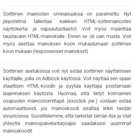
Soittimen mainosten ominaisuuksia on parannettu. Nyt
järjestelmä tallentaa kaikkien HTML-soitinmainosten
näyttökerta- ja napsautustilastot. Voit myös määrittää
taustavärin HTML-mainoksille. Ennen se oli vain musta. Voit
myös asettaa mainoksen koon mukautumaan soittimen
koon mukaan (responsiiviset mainokset).
Soittimen asetuksissa voit nyt estää soittimen näyttämisen
käyttäjille, joilla on Adblock käytössä. Voit näyttää sen sijaan
staattisen HTML-koodin ja pyytää käyttäjiä poistamaan
laajennuksen käytöstä. Huomaa, että tietyt kolmannen
osapuolen mainostoimittajat (exoclick jne.) voidaan estää
automaattisesti, jos mainoskoodi sisältää linkin heidän
sivustoonsa. Suosittelemme, että tarkistat tämän itse ja otat
yhteyttä mainospalveluntarjoajiisi saadaksesi uusimmat
mainoskoodit.