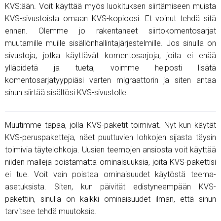
KVS:ään. Voit käyttää myös luokituksen siirtämiseen muista
KVS-sivustoista omaan KVS-kopioosi. Et voinut tehdä sitä
ennen. Olemme jo rakentaneet siirtokomentosarjat
muutamille muille sisällönhallintajärjestelmille. Jos sinulla on
sivustoja, jotka käyttävät komentosarjoja, joita ei enää
ylläpidetä ja tueta, voimme helposti lisätä
komentosarjatyyppiäsi varten migraattorin ja siten antaa
sinun siirtää sisältösi KVS-sivustolle.
Muutimme tapaa, jolla KVS-paketit toimivat. Nyt kun käytät
KVS-peruspaketteja, näet puuttuvien lohkojen sijasta täysin
toimivia täytelohkoja. Uusien teemojen ansiosta voit käyttää
niiden malleja poistamatta ominaisuuksia, joita KVS-pakettisi
ei tue. Voit vain poistaa ominaisuudet käytöstä teema-
asetuksista. Siten, kun päivität edistyneempään KVS-
pakettiin, sinulla on kaikki ominaisuudet ilman, että sinun
tarvitsee tehdä muutoksia.