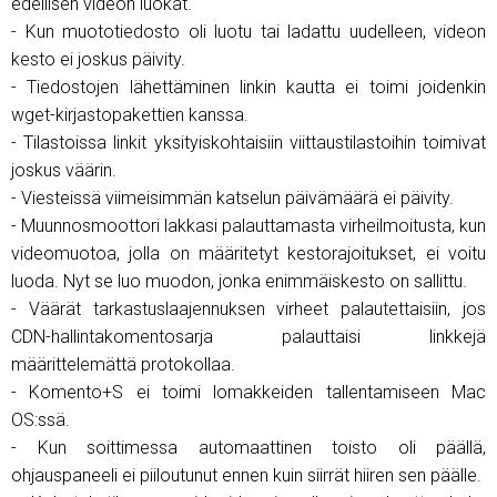
edellisen videon luokat.
- Kun muototiedosto oli luotu tai ladattu uudelleen, videon
kesto ei joskus päivity.
- Tiedostojen lähettäminen linkin kautta ei toimi joidenkin
wget-kirjastopakettien kanssa.
- Tilastoissa linkit yksityiskohtaisiin viittaustilastoihin toimivat
joskus väärin.
- Viesteissä viimeisimmän katselun päivämäärä ei päivity.
- Muunnosmoottori lakkasi palauttamasta virheilmoitusta, kun
videomuotoa, jolla on määritetyt kestorajoitukset, ei voitu
luoda. Nyt se luo muodon, jonka enimmäiskesto on sallittu.
- Väärät tarkastuslaajennuksen virheet palautettaisiin, jos
CDN-hallintakomentosarja palauttaisi linkkejä
määrittelemättä protokollaa.
- Komento+S ei toimi lomakkeiden tallentamiseen Mac
OS:ssä.
- Kun soittimessa automaattinen toisto oli päällä,
ohjauspaneeli ei piiloutunut ennen kuin siirrät hiiren sen päälle.