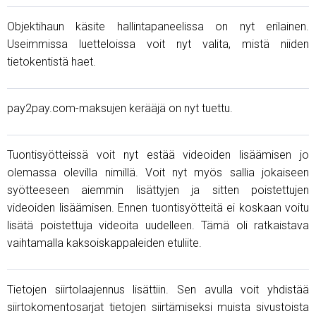
Objektihaun käsite hallintapaneelissa on nyt erilainen.
Useimmissa luetteloissa voit nyt valita, mistä niiden
tietokentistä haet.
pay2pay.com-maksujen kerääjä on nyt tuettu.
Tuontisyötteissä voit nyt estää videoiden lisäämisen jo
olemassa olevilla nimillä. Voit nyt myös sallia jokaiseen
syötteeseen aiemmin lisättyjen ja sitten poistettujen
videoiden lisäämisen. Ennen tuontisyötteitä ei koskaan voitu
lisätä poistettuja videoita uudelleen. Tämä oli ratkaistava
vaihtamalla kaksoiskappaleiden etuliite.
Tietojen siirtolaajennus lisättiin. Sen avulla voit yhdistää
siirtokomentosarjat tietojen siirtämiseksi muista sivustoista