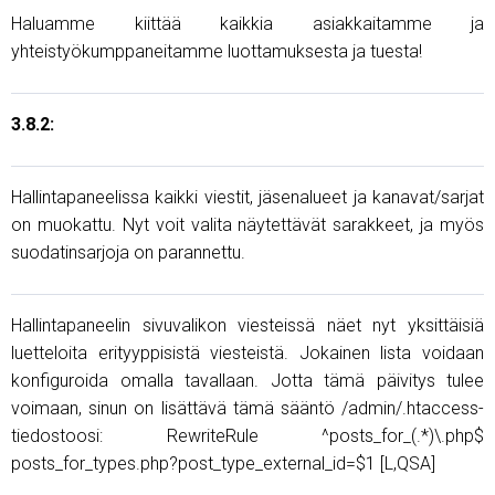
Haluamme kiittää kaikkia asiakkaitamme ja
yhteistyökumppaneitamme luottamuksesta ja tuesta!
3.8.2:
Hallintapaneelissa kaikki viestit, jäsenalueet ja kanavat/sarjat
on muokattu. Nyt voit valita näytettävät sarakkeet, ja myös
suodatinsarjoja on parannettu.
Hallintapaneelin sivuvalikon viesteissä näet nyt yksittäisiä
luetteloita erityyppisistä viesteistä. Jokainen lista voidaan
konfiguroida omalla tavallaan. Jotta tämä päivitys tulee
voimaan, sinun on lisättävä tämä sääntö /admin/.htaccess-
tiedostoosi: RewriteRule ^posts_for_(.*)\.php$
posts_for_types.php?post_type_external_id=$1 [L,QSA]