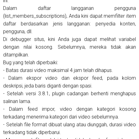
ini.
Dalam daftar langganan pengguna
(list_members_subscriptions), Anda kini dapat memfilter item
daftar berdasarkan jenis langganan: penyedia konten,
pengguna, dll.
Di debugger situs, kini Anda juga dapat melihat variabel
dengan nilai kosong. Sebelumnya, mereka tidak akan
ditampilkan.
Bug yang telah diperbaiki:
- Batas durasi video maksimal 4 jam telah dihapus.
- Dalam ekspor video dan ekspor feed, pada kolom
deskripsi, jeda baris diganti dengan spasi.
- Setelah versi 3.8.1, plugin cadangan berhenti menghapus
salinan lama.
- Dalam feed impor, video dengan kategori kosong
terkadang menerima kategori dari video sebelumnya.
- Setelah file format dibuat ulang atau diunggah, durasi video
terkadang tidak diperbarui.