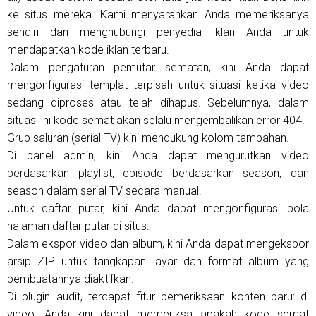
ke situs mereka. Kami menyarankan Anda memeriksanya
sendiri dan menghubungi penyedia iklan Anda untuk
mendapatkan kode iklan terbaru.
Dalam pengaturan pemutar sematan, kini Anda dapat
mengonfigurasi templat terpisah untuk situasi ketika video
sedang diproses atau telah dihapus. Sebelumnya, dalam
situasi ini kode semat akan selalu mengembalikan error 404.
Grup saluran (serial TV) kini mendukung kolom tambahan.
Di panel admin, kini Anda dapat mengurutkan video
berdasarkan playlist, episode berdasarkan season, dan
season dalam serial TV secara manual.
Untuk daftar putar, kini Anda dapat mengonfigurasi pola
halaman daftar putar di situs.
Dalam ekspor video dan album, kini Anda dapat mengekspor
arsip ZIP untuk tangkapan layar dan format album yang
pembuatannya diaktifkan.
Di plugin audit, terdapat fitur pemeriksaan konten baru: di
video, Anda kini dapat memeriksa apakah kode semat