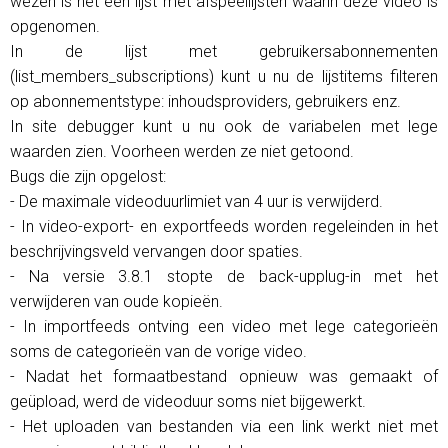
wezen is het een lijst met afspeellijsten waarin deze video is
opgenomen.
In de lijst met gebruikersabonnementen
(list_members_subscriptions) kunt u nu de lijstitems filteren
op abonnementstype: inhoudsproviders, gebruikers enz.
In site debugger kunt u nu ook de variabelen met lege
waarden zien. Voorheen werden ze niet getoond.
Bugs die zijn opgelost:
- De maximale videoduurlimiet van 4 uur is verwijderd.
- In video-export- en exportfeeds worden regeleinden in het
beschrijvingsveld vervangen door spaties.
- Na versie 3.8.1 stopte de back-upplug-in met het
verwijderen van oude kopieën.
- In importfeeds ontving een video met lege categorieën
soms de categorieën van de vorige video.
- Nadat het formaatbestand opnieuw was gemaakt of
geüpload, werd de videoduur soms niet bijgewerkt.
- Het uploaden van bestanden via een link werkt niet met