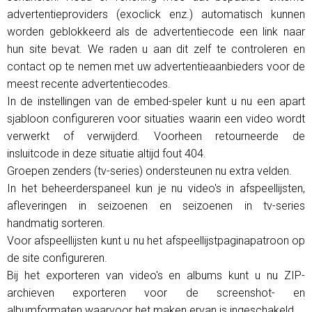
advertentieproviders (exoclick enz.) automatisch kunnen
worden geblokkeerd als de advertentiecode een link naar
hun site bevat. We raden u aan dit zelf te controleren en
contact op te nemen met uw advertentieaanbieders voor de
meest recente advertentiecodes.
In de instellingen van de embed-speler kunt u nu een apart
sjabloon configureren voor situaties waarin een video wordt
verwerkt of verwijderd. Voorheen retourneerde de
insluitcode in deze situatie altijd fout 404.
Groepen zenders (tv-series) ondersteunen nu extra velden.
In het beheerderspaneel kun je nu video's in afspeellijsten,
afleveringen in seizoenen en seizoenen in tv-series
handmatig sorteren.
Voor afspeellijsten kunt u nu het afspeellijstpaginapatroon op
de site configureren.
Bij het exporteren van video's en albums kunt u nu ZIP-
archieven exporteren voor de screenshot- en
albumformaten waarvoor het maken ervan is ingeschakeld.