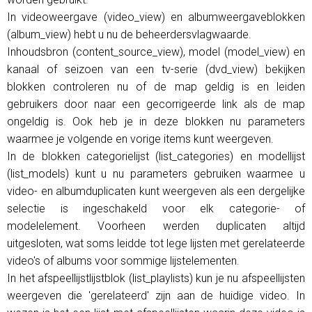
In videoweergave (video_view) en albumweergaveblokken
(album_view) hebt u nu de beheerdersvlagwaarde.
Inhoudsbron (content_source_view), model (model_view) en
kanaal of seizoen van een tv-serie (dvd_view) bekijken
blokken controleren nu of de map geldig is en leiden
gebruikers door naar een gecorrigeerde link als de map
ongeldig is. Ook heb je in deze blokken nu parameters
waarmee je volgende en vorige items kunt weergeven.
In de blokken categorielijst (list_categories) en modellijst
(list_models) kunt u nu parameters gebruiken waarmee u
video- en albumduplicaten kunt weergeven als een dergelijke
selectie is ingeschakeld voor elk categorie- of
modelelement. Voorheen werden duplicaten altijd
uitgesloten, wat soms leidde tot lege lijsten met gerelateerde
video's of albums voor sommige lijstelementen.
In het afspeellijstlijstblok (list_playlists) kun je nu afspeellijsten
weergeven die 'gerelateerd' zijn aan de huidige video. In