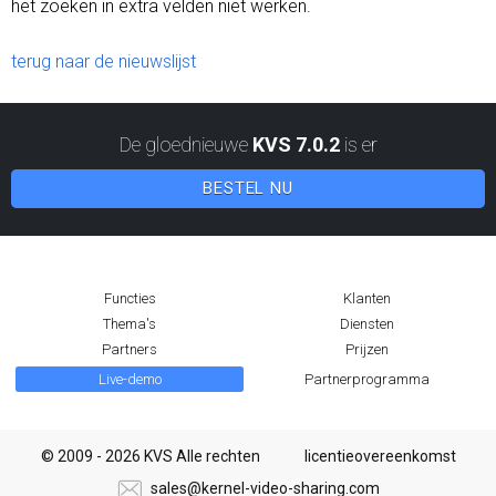
het zoeken in extra velden niet werken.
terug naar de nieuwslijst
De gloednieuwe
KVS 7.0.2
is er
BESTEL NU
Functies
Klanten
Thema's
Diensten
Partners
Prijzen
Live-demo
Partnerprogramma
© 2009 - 2026 KVS Alle rechten
licentieovereenkomst
sales@kernel-video-sharing.com