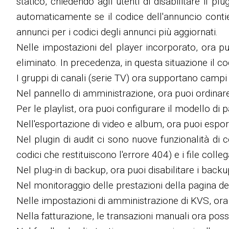
statico, chiedendo agli utenti di disabilitare il p
automaticamente se il codice dell'annuncio contiene
annunci per i codici degli annunci più aggiornati.
Nelle impostazioni del player incorporato, ora pu
eliminato. In precedenza, in questa situazione il c
I gruppi di canali (serie TV) ora supportano campi 
Nel pannello di amministrazione, ora puoi ordinare m
Per le playlist, ora puoi configurare il modello di pa
Nell'esportazione di video e album, ora puoi esporta
Nel plugin di audit ci sono nuove funzionalità di c
codici che restituiscono l'errore 404) e i file collega
Nel plug-in di backup, ora puoi disabilitare i bac
Nel monitoraggio delle prestazioni della pagina de
Nelle impostazioni di amministrazione di KVS, ora pu
Nella fatturazione, le transazioni manuali ora pos