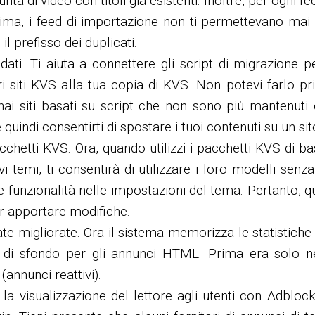
nta di video con titoli già esistenti. Inoltre, per ogni 
Prima, i feed di importazione non ti permettevano mai
l prefisso dei duplicati.
ati. Ti aiuta a connettere gli script di migrazione pe
tri siti KVS alla tua copia di KVS. Non potevi farlo 
e hai siti basati su script che non sono più mantenu
quindi consentirti di spostare i tuoi contenuti su un si
chetti KVS. Ora, quando utilizzi i pacchetti KVS di 
i temi, ti consentirà di utilizzare i loro modelli sen
e funzionalità nelle impostazioni del tema. Pertanto,
er apportare modifiche.
te migliorate. Ora il sistema memorizza le statistiche s
re di sfondo per gli annunci HTML. Prima era solo 
(annunci reattivi).
 la visualizzazione del lettore agli utenti con Adbl