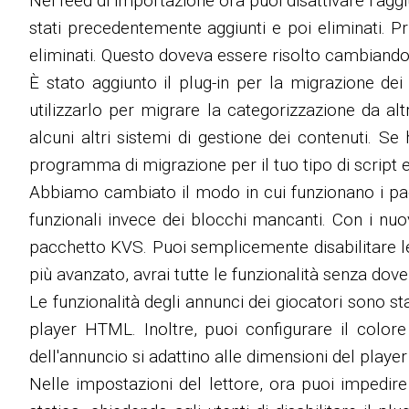
Nei feed di importazione ora puoi disattivare l'aggiu
stati precedentemente aggiunti e poi eliminati. 
eliminati. Questo doveva essere risolto cambiando i
È stato aggiunto il plug-in per la migrazione dei d
utilizzarlo per migrare la categorizzazione da al
alcuni altri sistemi di gestione dei contenuti. S
programma di migrazione per il tuo tipo di script e 
Abbiamo cambiato il modo in cui funzionano i pac
funzionali invece dei blocchi mancanti. Con i nuov
pacchetto KVS. Puoi semplicemente disabilitare l
più avanzato, avrai tutte le funzionalità senza dov
Le funzionalità degli annunci dei giocatori sono sta
player HTML. Inoltre, puoi configurare il colo
dell'annuncio si adattino alle dimensioni del player 
Nelle impostazioni del lettore, ora puoi impedire