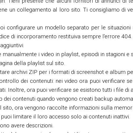
lugin. Tieni presente che alcuni fornitori di annunci di
 un collegamento al loro sito. Ti consigliamo di verif
oi configurare un modello separato per le situazioni i
odice di incorporamento restituiva sempre l'errore 404.
aggiuntivi.
anualmente i video in playlist, episodi in stagioni e st
gina della playlist sul sito.
re archivi ZIP per i formati di screenshot e album per i
ontrollo dei contenuti: nei video ora puoi verificare 
ti. Inoltre, ora puoi verificare se esistono tutti i file di 
kup dei contenuti quando vengono creati backup automat
l sito, ora vengono raccolte informazioni sulla memori
oi limitare il loro accesso solo ai contenuti inattivi.
sono avere descrizioni.