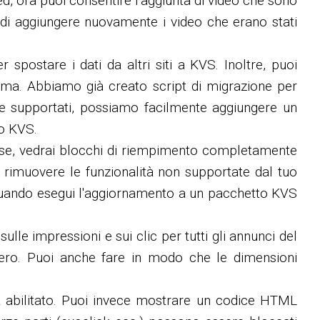
feed, ora puoi consentire l'aggiunta di video che sono
 di aggiungere nuovamente i video che erano stati
r spostare i dati da altri siti a KVS. Inoltre, puoi
prima. Abbiamo già creato script di migrazione per
ti e supportati, possiamo facilmente aggiungere un
to KVS.
base, vedrai blocchi di riempimento completamente
za rimuovere le funzionalità non supportate dal tuo
 quando esegui l'aggiornamento a un pacchetto KVS
ulle impressioni e sui clic per tutti gli annunci del
nero. Puoi anche fare in modo che le dimensioni
ock abilitato. Puoi invece mostrare un codice HTML