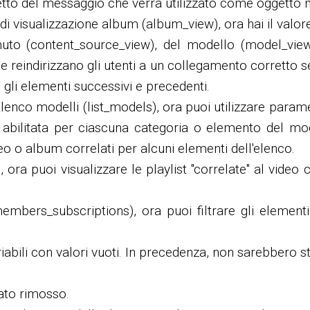
getto del messaggio che verrà utilizzato come oggetto n
 di visualizzazione album (album_view), ora hai il valor
tenuto (content_source_view), del modello (model_vie
e reindirizzano gli utenti a un collegamento corretto se 
 gli elementi successivi e precedenti.
lenco modelli (list_models), ora puoi utilizzare paramet
è abilitata per ciascuna categoria o elemento del mo
ideo o album correlati per alcuni elementi dell'elenco.
s), ora puoi visualizzare le playlist "correlate" al video
members_subscriptions), ora puoi filtrare gli elementi
abili con valori vuoti. In precedenza, non sarebbero st
tato rimosso.