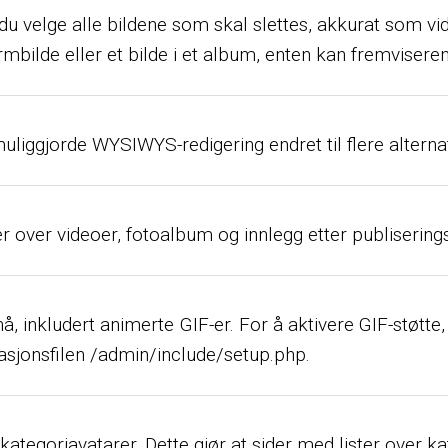
 velge alle bildene som skal slettes, akkurat som vide
mbilde eller et bilde i et album, enten kan fremviseren
 muliggjorde WYSIWYS-redigering endret til flere alterna
ter over videoer, fotoalbum og innlegg etter publisering
, inkludert animerte GIF-er. For å aktivere GIF-støtte, l
urasjonsfilen /admin/include/setup.php.
ategoriavatarer. Dette gjør at sider med lister over kat