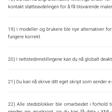
kontakt støtteavdelingen for å få tilsvarende maler
19) I modeller og brukere ble nye alternativer for
fungere korrekt.
20) I nettstedinnstillingene kan du nå globalt dea
21) Du kan nå skrive ditt eget skript som sender e
22) Alle stedsblokker ble omarbeidet i forhold 
sendes inn asynkront, og du kan få data i XML-