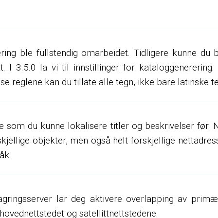
ring ble fullstendig omarbeidet. Tidligere kunne du 
kt. I 3.5.0 la vi til innstillinger for kataloggenere
se reglene kan du tillate alle tegn, ikke bare latinske t
om du kunne lokalisere titler og beskrivelser før. Nå
skjellige objekter, men også helt forskjellige nettadresse
åk.
n lagringsserver lar deg aktivere overlapping av pri
ednettstedet og satellittnettstedene.