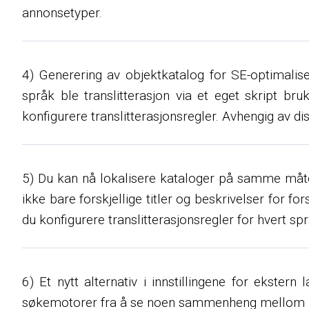
annonsetyper.
4) Generering av objektkatalog for SE-optimalise
språk ble translitterasjon via et eget skript bru
konfigurere translitterasjonsregler. Avhengig av dis
5) Du kan nå lokalisere kataloger på samme måte s
ikke bare forskjellige titler og beskrivelser for for
du konfigurere translitterasjonsregler for hvert spr
6) Et nytt alternativ i innstillingene for ekster
søkemotorer fra å se noen sammenheng mellom hov