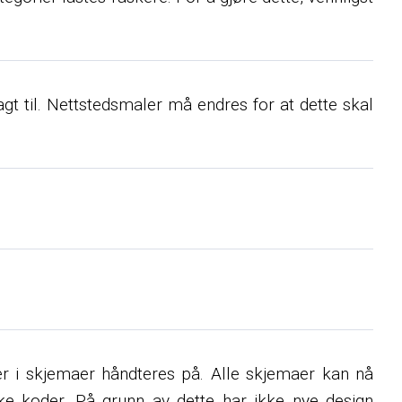
agt til. Nettstedsmaler må endres for at dette skal
er i skjemaer håndteres på. Alle skjemaer kan nå
ke koder. På grunn av dette har ikke nye design