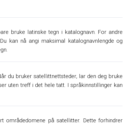
bare bruke latinske tegn i katalognavn. For andre
ring. Du kan nå angi maksimal katalognavnlengde og
egn.
r du bruker satellittnettsteder, lar den deg bruke
r uten treff i det hele tatt. I språkinnstillinger kan
mært områdedomene på satellitter. Dette forhindrer