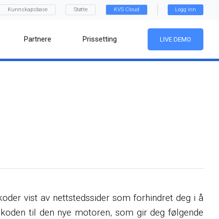
Kunnskapsbase
Støtte
KVS Cloud
Logg inn
Partnere
Prissetting
LIVE DEMO
koder vist av nettstedssider som forhindret deg i å
ngskoden til den nye motoren, som gir deg følgende