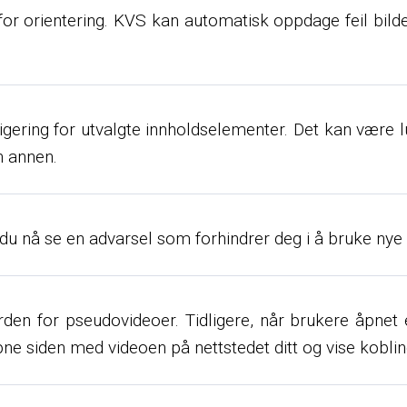
or orientering. KVS kan automatisk oppdage feil bildeo
igering for utvalgte innholdselementer. Det kan være lu
n annen.
du nå se en advarsel som forhindrer deg i å bruke nye in
erden for pseudovideoer. Tidligere, når brukere åpnet 
åpne siden med videoen på nettstedet ditt og vise kobli