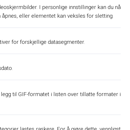
oskjermbilder. I personlige innstillinger kan du nå
 åpnes, eller elementet kan veksles for sletting.
tiver for forskjellige datasegmenter.
sdato.
egg til GIF-formatet i listen over tillatte formater i
egorier lastes raskere. For å gjøre dette, vennligst