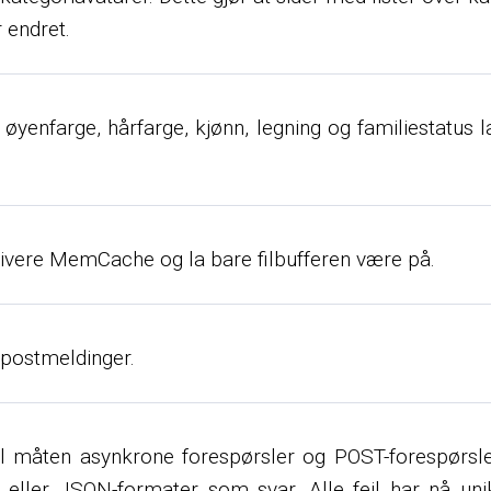
 endret.
 øyenfarge, hårfarge, kjønn, legning og familiestatus l
ktivere MemCache og la bare filbufferen være på.
-postmeldinger.
til måten asynkrone forespørsler og POST-forespørsl
 eller JSON-formater som svar. Alle feil har nå uni