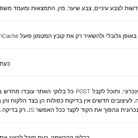
20) בהגדרות האתר, כעת אתה יכול להשבית את MemCache באופן גלובלי ולהשאיר רק את קובץ המטמון פועל.
21) כעת תוכל לכתוב סקריפט משלך ששולח הודעות דואר.
23) בבלוק ההרשמה, כעת תוכל להציג את הטופס ששולח מחדש את דוא"ל אישור ההרשמה.