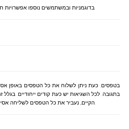
19) בדוגמניות ובמשתמשים נוספו אפשרויות חדשות לצבע עיניים, צבע שיער, מין, התמצאות ומעמד משפחתי. יש לשנות תבניות אתר כדי שזה יפעל כהלכה.
רק בדיקה בצד השרת. בעדכונים הקרובים, ננקה מהצ'קים את קוד JS הקיים, נעביר את כל הטפסים לשליחה אסינכרונית ונהפוך את הקוד לקצר ככל האפשר.