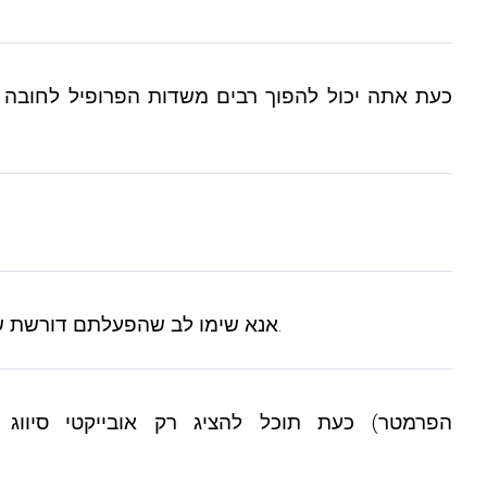
26) בבלוק הערות, כעת ניתן להגדיר את אורך ההערה המינימלי (דרך הפרמטר min_length). אנא שימו לב שהפעלתם דורשת שינויים בתבנית בלוק.