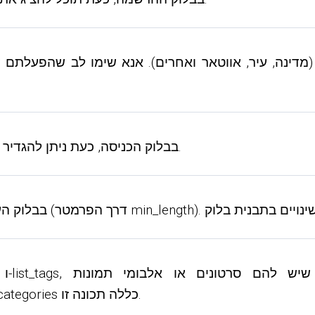
25) בבלוק הכניסה, כעת ניתן להגדיר הפניה לדף הפרופיל של המשתמש לאחר הכניסה.
show_only_with_albums_or_videos). בעבר, רק list_categories כללה תכונה זו.