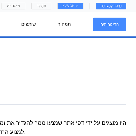
כְּנִיסָה לַמַעֲרֶכֶת
KVS Cloud
תְמִיכָה
מאגר ידע
תמחור
שותפים
הדגמה חיה
סטטיסטיים. עדכון 3.5.0 מאפשר לך להעביר את קוד ההטמעה של iframe למנוע החדש, מה שנותן לך את היתרונות הבאים: