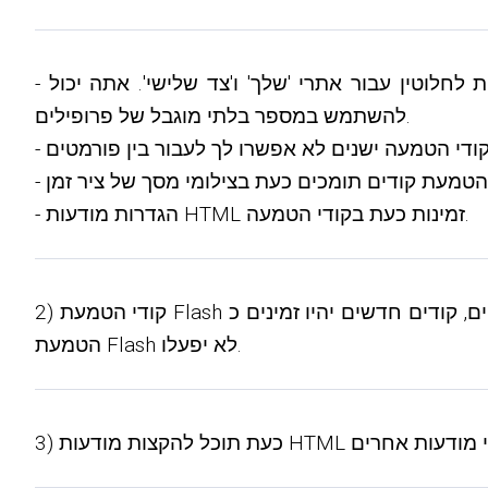
- כעת אתה יכול להגדיר פרופילי קוד הטמעה שונים עבור אתרים שונים. אתה יכול להגדיר תבניות תצוגה שונות לחלוטין עבור אתרי 'שלך' ו'צד שלישי'. אתה יכול
להשתמש במספר בלתי מוגבל של פרופילים.
- הגדרות מודעות HTML זמינות כעת בקודי הטמעה.
2) קודי הטמעת Flash לא ייתמכו עוד. קודי הטמעה ישנים יישארו פונקציונליים, קודים חדשים יהיו זמינים כ-iframes בלבד. בכל ההתקנות החדשות החל מ-3.5.0, קודי
הטמעת Flash לא יפעלו.