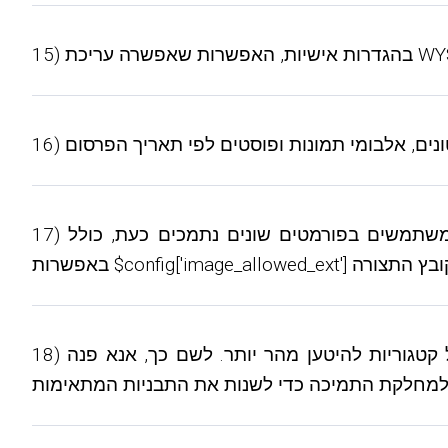
17) אווטרים של משתמשים בפורמטים שונים נתמכים כעת, כולל GIF מונפש. כדי להפעיל תמיכה ב-GIF, הוסף את פורמט ה-GIF לרשימת הפורמטים המותרים
18) כעת תוכל להגדיר כתובות אתרים חלופיות למסירה עבור אווטרים בקטגוריות. זה גורם לדפים עם רשימות של קטגוריות להיטען מהר יותר. לשם כך, אנא פנה