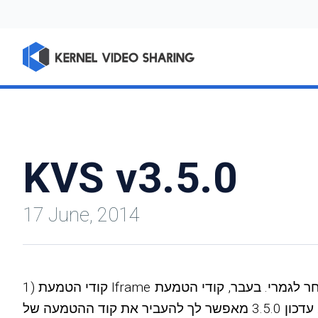
KVS v3.5.0
17 June, 2014
1) קודי הטמעת Iframe עובדים כעת על פי קונספט אחר לגמרי. בעבר, קודי הטמעת iframe היו מוצגים על ידי דפי אתר שמנעו ממך להגדיר את זמינותם ולצבור נתונים