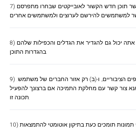
7) משתמשים יכולים כעת להירשם למקורות תוכן ומודלים. מינויים מאפשרים להם לעקוב באזור החברים כאשר תוכן חדש הקשור לאובייקטים שבחרו מתפרסם. KVS
8) בהגדרות מקור התוכן, צילומי מסך מטופלים כעת בצורה שונה. יש עכשיו 2 צילומי מסך, בדיוק כמו שיש לדגמים. אתה יכול גם להגדיר את הגדלים והכפילות שלהם
בהגדרות התוכן.
9) נוספה אפשרות המאפשרת לך להפיץ תוכן שהועלה ל-2 אזורים באתר שלך. זה מאפשר לך לבחור בין: (א) כל הדפים הציבוריים, ו-(ב) רק אזור החברים של משתמש.
אנא צור קשר עם מחלקת התמיכה אם ברצונך להפעיל
תכונה זו.