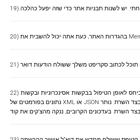
22) כל בלוקי האתר עובדו מחדש ביחס לאופן הטיפול בבקשות אסינכרוניות ובקשות POST בטפסים. כעת ניתן לשלוח את כל הטפסים באופן אסינכרוני, ותוכל לקבל
נתונים בפורמטים של XML או JSON בתגובה. לכל השגיאות יש כעת קודים ייחודיים. בגלל זה, לעיצובים חדשים אין בדיקות כפולות הן בצד הלקוח והן בצד השרת. נותר