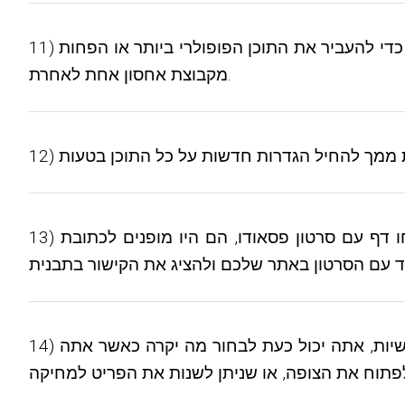
11) בסטטיסטיקה של תוכן, כעת תוכל להפעיל עריכה המונית עבור פריטי תוכן נבחרים. ייתכן שתרצה להשתמש בזה כדי להעביר את התוכן הפופולרי ביותר או הפחות
מקבוצת אחסון אחת לאחרת.
13) בהגדרות האתר, אתה יכול כעת להתאים את ההתנהגות עבור פסאודו-סרטונים. בעבר, כאשר משתמשים פתחו דף עם סרטון פסאודו, הם היו מופנים לכתובת
14) בעורך תמונות אלבומים, אתה יכול לבחור את כל התמונות למחיקה, בדיוק כמו צילומי מסך וידאו. בהגדרות האישיות, אתה יכול כעת לבחור מה יקרה כאשר אתה