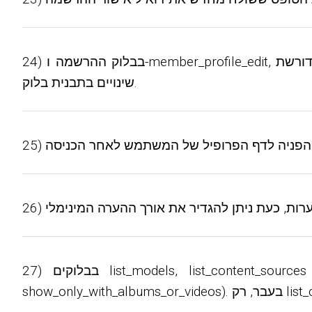
24) בבלוק ההרשמה ו-member_profile_edit, כעת אתה יכול להפוך רבים משדות הפרופיל לחובה (מדינה, עיר, אווטאר ואחרים). אנא שימו לב שהפעלתם דורשת
שינויים בתבנית בלוק.
27) בבלוקים list_models, list_content_sources ו-list_tags, כעת תוכל להציג רק אובייקטי סיווג שיש להם סרטונים או אלבומי תמונות (הפרמטר