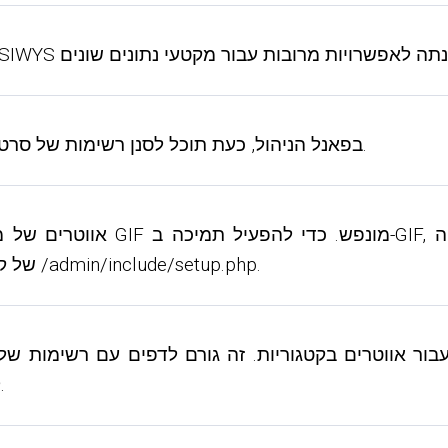
16) בפאנל הניהול, כעת תוכל לסנן רשימות של סרטונים, אלבומי תמונות ופוסטים לפי תאריך הפרסום.
באפשרות $config['image_allowed_ext'] של קובץ התצורה /admin/include/setup.php.
למחלקת התמיכה כדי לשנות את התבניות המתאימות.