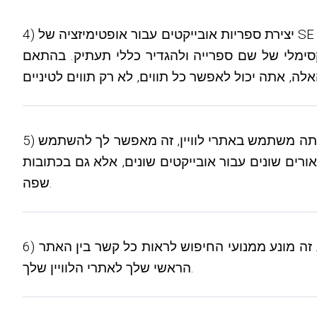
4) יצירת ספריות אובייקטים עבור אופטימיזציה של SE עובדה מחדש במלואה. בעבר, אתה יכול להשתמש רק בתווים לטיניים בשמות ספריות. עבור שפות אחרות, נעשה
 תוכל להגדיר אורך מקסימלי של שם ספרייה ולהגדיר כללי תעתיק. בהתאם
5) כעת תוכל לבצע לוקליזציה של ספריות באותו האופן שבו יכולת לבצע לוקליזציה של כותרות ותיאורים בעבר. כשאתה משתמש באתרי לוויין, זה מאפשר לך להשתמש
קטים שונים, אלא גם בכתובות URL שונות לחלוטין ללא התאמות כלל. בהגדרות השפה, תוכל להגדיר כללי תעתיק עבור כל
שפה.
6) אפשרות חדשה בהגדרות שרת האחסון המרוחק מאפשרת לך לאפשר חפיפה של תחום האתר הראשי בלוויינים. זה מונע ממנועי החיפוש לראות כל קשר בין האתר
הראשי שלך לאתרי הלוויין שלך.