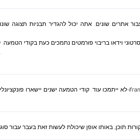
- הטמעת קודים תומכים כעת בצילומי מסך של ציר זמן.