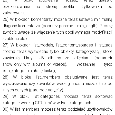
25) W bloku logowania możesz teraz ustawić
przekierowanie na stronę profilu użytkownika po
zalogowaniu.
26) W blokach komentarzy można teraz ustawić minimalną
długość komentarza (poprzez parametr min_length). Proszę
zwrócić uwagę, że włączenie tych opcji wymaga modyfikacji
szablonu bloku.
27) W blokach list_models, list_content_sources i list_tags
można teraz wyświetlać tylko obiekty kategoryzacji, które
zawierają filmy LUB albumy ze zdjęciami (parametr
show_only_with_albums_or_videos). Wcześniej tylko
lista_kategorii miała tę funkcję.
28) W bloku list_members obsługiwane jest teraz
wyszukiwanie użytkowników według miasta niezależnie od
innych danych (parametr var_city).
29) W bloku list_categories możesz teraz sortować
kategorie według CTR filmów w tych kategoriach.
30) W list_members możesz teraz oddzielać użytkowników