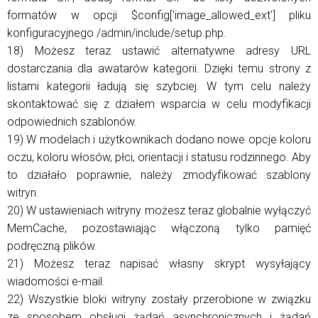
formatów w opcji $config['image_allowed_ext'] pliku
konfiguracyjnego /admin/include/setup.php.
18) Możesz teraz ustawić alternatywne adresy URL
dostarczania dla awatarów kategorii. Dzięki temu strony z
listami kategorii ładują się szybciej. W tym celu należy
skontaktować się z działem wsparcia w celu modyfikacji
odpowiednich szablonów.
19) W modelach i użytkownikach dodano nowe opcje koloru
oczu, koloru włosów, płci, orientacji i statusu rodzinnego. Aby
to działało poprawnie, należy zmodyfikować szablony
witryn.
20) W ustawieniach witryny możesz teraz globalnie wyłączyć
MemCache, pozostawiając włączoną tylko pamięć
podręczną plików.
21) Możesz teraz napisać własny skrypt wysyłający
wiadomości e-mail.
22) Wszystkie bloki witryny zostały przerobione w związku
ze sposobem obsługi żądań asynchronicznych i żądań