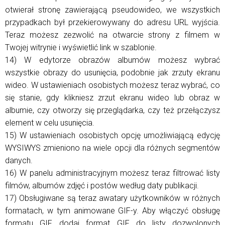
otwierał stronę zawierającą pseudowideo, we wszystkich
przypadkach był przekierowywany do adresu URL wyjścia.
Teraz możesz zezwolić na otwarcie strony z filmem w
Twojej witrynie i wyświetlić link w szablonie.
14) W edytorze obrazów albumów możesz wybrać
wszystkie obrazy do usunięcia, podobnie jak zrzuty ekranu
wideo. W ustawieniach osobistych możesz teraz wybrać, co
się stanie, gdy klikniesz zrzut ekranu wideo lub obraz w
albumie, czy otworzy się przeglądarka, czy też przełączysz
element w celu usunięcia.
15) W ustawieniach osobistych opcję umożliwiającą edycję
WYSIWYS zmieniono na wiele opcji dla różnych segmentów
danych.
16) W panelu administracyjnym możesz teraz filtrować listy
filmów, albumów zdjęć i postów według daty publikacji.
17) Obsługiwane są teraz awatary użytkowników w różnych
formatach, w tym animowane GIF-y. Aby włączyć obsługę
formatu GIF, dodaj format GIF do listy dozwolonych