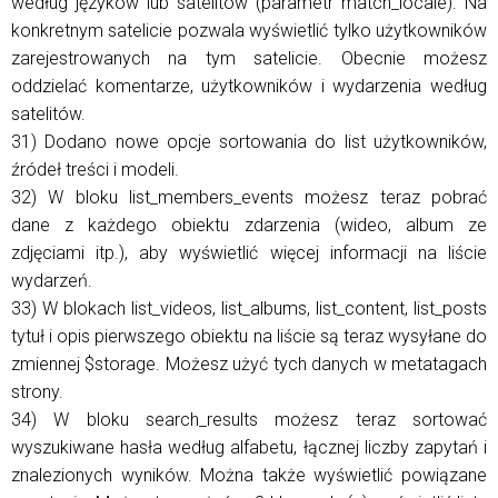
według języków lub satelitów (parametr match_locale). Na
konkretnym satelicie pozwala wyświetlić tylko użytkowników
zarejestrowanych na tym satelicie. Obecnie możesz
oddzielać komentarze, użytkowników i wydarzenia według
satelitów.
31) Dodano nowe opcje sortowania do list użytkowników,
źródeł treści i modeli.
32) W bloku list_members_events możesz teraz pobrać
dane z każdego obiektu zdarzenia (wideo, album ze
zdjęciami itp.), aby wyświetlić więcej informacji na liście
wydarzeń.
33) W blokach list_videos, list_albums, list_content, list_posts
tytuł i opis pierwszego obiektu na liście są teraz wysyłane do
zmiennej $storage. Możesz użyć tych danych w metatagach
strony.
34) W bloku search_results możesz teraz sortować
wyszukiwane hasła według alfabetu, łącznej liczby zapytań i
znalezionych wyników. Można także wyświetlić powiązane