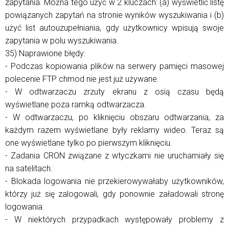
zapytania. Można tego użyć w 2 kluczach: (a) wyświetlić listę
powiązanych zapytań na stronie wyników wyszukiwania i (b)
użyć list autouzupełniania, gdy użytkownicy wpisują swoje
zapytania w polu wyszukiwania.
35) Naprawione błędy:
- Podczas kopiowania plików na serwery pamięci masowej
polecenie FTP chmod nie jest już używane.
- W odtwarzaczu zrzuty ekranu z osią czasu będą
wyświetlane poza ramką odtwarzacza.
- W odtwarzaczu, po kliknięciu obszaru odtwarzania, za
każdym razem wyświetlane były reklamy wideo. Teraz są
one wyświetlane tylko po pierwszym kliknięciu.
- Zadania CRON związane z wtyczkami nie uruchamiały się
na satelitach.
- Blokada logowania nie przekierowywałaby użytkowników,
którzy już się zalogowali, gdy ponownie załadowali stronę
logowania.
- W niektórych przypadkach występowały problemy z