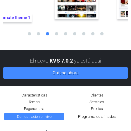
El nuevo
KVS 7.0.2
ya está aquí
Ordene ahora
Características
Clientes
Temas
Servicios
Fogonadura
Precios
Demostración en vivo
Programa de afiliados