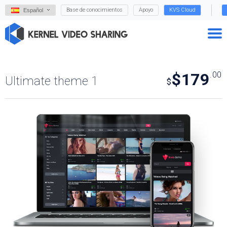
Base de conocimientos
Apoyo
KVS Cloud
Español
$179
.00
Ultimate theme 1
$