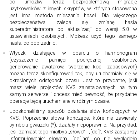
co umożliwi teraz bezproblemową migrację
użytkowników z innych skryptów, w których stosowana
jest inna metoda mieszania haseł. Dla większego
bezpieczeństwa zaleca się zmianę hasła
superadministratora po aktualizacji do wersji 5.0 w
ustawieniach osobistych. Możesz użyć tego samego
hasła, co poprzednio.
Wtyczki działające w oparciu o harmonogram
(czyszczenie pamięci podręcznej szablonów,
generowanie awatarów, tworzenie kopii zapasowych)
można teraz skonfigurować tak, aby uruchamiały się w
określonych odstępach czasu. Jest to przydatne, jeśli
masz wiele projektów KVS zainstalowanych na tym
samym serwerze i chcesz mieć pewność, że przydatne
operacje będą uruchamiane w różnym czasie.
Udoskonaliliśmy sposób działania słów kończących w
KVS. Poprzednio słowa kończące, które nie zawierały
symbolu gwiazdki (*), działały niepoprawnie. Na przykład,
jeśli zamiast tego miałbyś „słowo” i „[del]”, KVS zastąpiłby
„sformułowanie” słowem „[del]ing”, co nie wyglądało