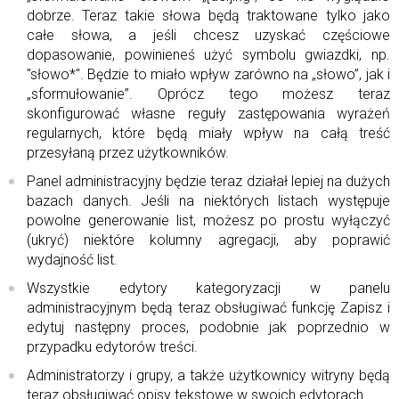
dobrze. Teraz takie słowa będą traktowane tylko jako
całe słowa, a jeśli chcesz uzyskać częściowe
dopasowanie, powinieneś użyć symbolu gwiazdki, np.
"słowo*". Będzie to miało wpływ zarówno na „słowo”, jak i
„sformułowanie”. Oprócz tego możesz teraz
skonfigurować własne reguły zastępowania wyrażeń
regularnych, które będą miały wpływ na całą treść
przesyłaną przez użytkowników.
Panel administracyjny będzie teraz działał lepiej na dużych
bazach danych. Jeśli na niektórych listach występuje
powolne generowanie list, możesz po prostu wyłączyć
(ukryć) niektóre kolumny agregacji, aby poprawić
wydajność list.
Wszystkie edytory kategoryzacji w panelu
administracyjnym będą teraz obsługiwać funkcję Zapisz i
edytuj następny proces, podobnie jak poprzednio w
przypadku edytorów treści.
Administratorzy i grupy, a także użytkownicy witryny będą
teraz obsługiwać opisy tekstowe w swoich edytorach.