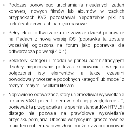
Podczas ponownego uruchamiania nieudanych zadań
konwersji nowych filmów lub albumów, w rzadkich
przypadkach KVS pozostawiał niepotrzebne pliki na
niektórych serwerach pamięci masowej.
Pełny ekran odtwarzacza nie zawsze działał poprawnie
na iPadach z nową wersją iOS (poprawka ta została
wcześniej ogłoszona na forum jako poprawka dla
odtwarzacza po wersji 4.0.4).
Selektory kategorii i modeli w panelu administracyjnym
działały niepoprawnie podczas kopiowania i wklejania
połączonej listy elementów, a także czasami
powodowały tworzenie podobnych kategorii lub modeli z
różnymi małymi i wielkimi literami.
Naprawiono odtwarzacz, który uniemożliwiał wyświetlanie
reklamy VAST przed filmem w mobilnej przeglądarce UC,
ponieważ ta przeglądarka nie spełnia standardów HTML5 i
dlatego nie pozwala na prawidłowe wyświetlanie
przycisku pomijania. Obecnie wszyscy inni gracze również
mają ten problem; w przyszłości możemy zaproponować