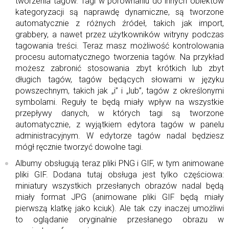
tworzenia tagów. Tagi w porównaniu do innych obiektów
kategoryzacji są naprawdę dynamiczne, są tworzone
automatycznie z różnych źródeł, takich jak import,
grabbery, a nawet przez użytkowników witryny podczas
tagowania treści. Teraz masz możliwość kontrolowania
procesu automatycznego tworzenia tagów. Na przykład
możesz zabronić stosowania zbyt krótkich lub zbyt
długich tagów, tagów będących słowami w języku
powszechnym, takich jak „i” i „lub”, tagów z określonymi
symbolami. Reguły te będą miały wpływ na wszystkie
przepływy danych, w których tagi są tworzone
automatycznie, z wyjątkiem edytora tagów w panelu
administracyjnym. W edytorze tagów nadal będziesz
mógł ręcznie tworzyć dowolne tagi.
Albumy obsługują teraz pliki PNG i GIF, w tym animowane
pliki GIF. Dodana tutaj obsługa jest tylko częściowa:
miniatury wszystkich przesłanych obrazów nadal będą
miały format JPG (animowane pliki GIF będą miały
pierwszą klatkę jako kciuk). Ale tak czy inaczej umożliwi
to oglądanie oryginalnie przesłanego obrazu w