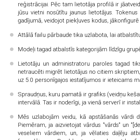
reģistrācijai. Pēc tam lietotāja profilā ir jāatv
jūsu vietni nosūtītu jaunus lietotājus. Tokenus
gadījumā, veidojot piekļuves kodus, jākonfigurē
Attālā failu pārbaude tika uzlabota, lai atbalst
Modeļi tagad atbalstīs kategorijām līdzīgu grup
Lietotāju un administratoru paroles tagad t
netraucēti migrēt lietotājus no citiem skriptie
uz 5.0 personīgajos iestatījumos ir ieteicams m
Spraudņus, kuru pamatā ir grafiks (veidņu kešat
intervālā. Tas ir noderīgi, ja vienā serverī ir ins
Mēs uzlabojām veidu, kā apstāšanās vārdi dar
Piemēram, ja aizvietojat vārdus "vārds" un "[del]
veseliem vārdiem, un, ja vēlaties daļēju at