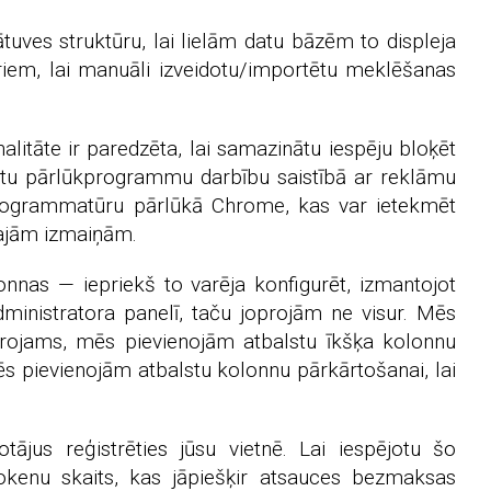
uves struktūru, lai lielām datu bāzēm to displeja
riem, lai manuāli izveidotu/importētu meklēšanas
itāte ir paredzēta, lai samazinātu iespēju bloķēt
itu pārlūkprogrammu darbību saistībā ar reklāmu
 programmatūru pārlūkā Chrome, kas var ietekmēt
majām izmaiņām.
nnas — iepriekš to varēja konfigurēt, izmantojot
dministratora panelī, taču joprojām ne visur. Mēs
mērojams, mēs pievienojām atbalstu īkšķa kolonnu
 mēs pievienojām atbalstu kolonnu pārkārtošanai, lai
otājus reģistrēties jūsu vietnē. Lai iespējotu šo
 tokenu skaits, kas jāpiešķir atsauces bezmaksas