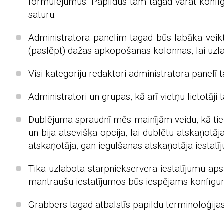
formulējumus. Papildus tam tagad varat konfig
saturu.
Administratora panelim tagad būs labāka veikt
(paslēpt) dažas apkopošanas kolonnas, lai uzla
Visi kategoriju redaktori administratora panelī 
Administratori un grupas, kā arī vietņu lietotāj
Dublējuma spraudnī mēs mainījām veidu, kā tiek 
un bija atsevišķa opcija, lai dublētu atskaņo
atskaņotāja, gan iegulšanas atskaņotāja iestatī
Tika uzlabota starpniekservera iestatījumu aps
mantraušu iestatījumos būs iespējams konfigurē
Grabbers tagad atbalstīs papildu terminoloģijas f