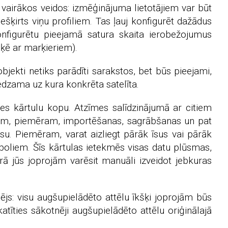
s vairākos veidos: izmēģinājuma lietotājiem var būt
ešķirts viņu profiliem. Tas ļauj konfigurēt dažādus
onfigurētu pieejamā satura skaita ierobežojumus
oķē ar marķieriem).
bjekti netiks parādīti sarakstos, bet būs pieejami,
redzama uz kura konkrēta satelīta.
es kārtulu kopu. Atzīmes salīdzinājumā ar citiem
tiem, piemēram, importēšanas, sagrābšanas un pat
esu. Piemēram, varat aizliegt pārāk īsus vai pārāk
imboliem. Šīs kārtulas ietekmēs visas datu plūsmas,
rā jūs joprojām varēsit manuāli izveidot jebkuras
ļējs: visu augšupielādēto attēlu īkšķi joprojām būs
tīties sākotnēji augšupielādēto attēlu oriģinālajā