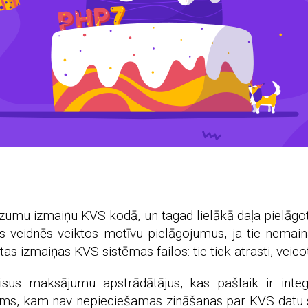
udzumu izmaiņu KVS kodā, un tagad lielākā daļa pielāg
 veidnēs veiktos motīvu pielāgojumus, ja tie nemain
as izmaiņas KVS sistēmas failos: tie tiek atrasti, veic
isus maksājumu apstrādātājus, kas pašlaik ir int
s, kam nav nepieciešamas zināšanas par KVS datu st