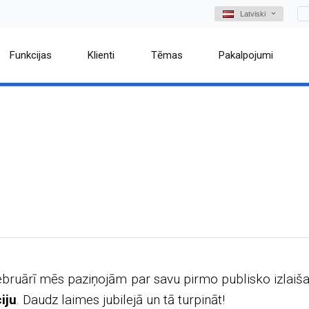
Latviski
Funkcijas
Klienti
Tēmas
Pakalpojumi
bruārī mēs paziņojām par savu pirmo publisko izlaišan
iju
. Daudz laimes jubilejā un tā turpināt!