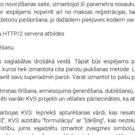
eido novirzīšanas saite, izmantojot šī parametra nosaukum
 ir iespējams nopelnīt arī no maksas reģistrācijas, tač
 žetonu piešķiršana, jo dažādiem piekļuves kodiem var
ītu HTTP/2 servera atbildes.
ēšanu.
iks saglabātas drošākā veidā. Tāpat būs iespējams p
m, kuros tiek izmantota cita paroļu jaukšanas metode.
ainīt savu superadmin paroli. Varat izmantot to pašu pa
miņas tīrīšana, iemiesojuma ģenerēšana, dublēšana), ta
talēti vairāki KVS projekti un vēlaties pārliecināties, ka
bojas KVS. Iepriekš apturēšanas vārdi, kas nesatur
", KVS aizstātu "formulāciju" ar "[del]ing", kas neizska
bilstību, jums vajadzētu izmantot zvaigznes simbol