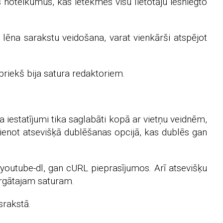
noteikumus, kas ietekmēs visu lietotāju iesniegto
lēna sarakstu veidošana, varat vienkārši atspējot
epriekš bija satura redaktoriem.
 iestatījumi tika saglabāti kopā ar vietņu veidnēm,
ienot atsevišķā dublēšanas opcijā, kas dublēs gan
 youtube-dl, gan cURL pieprasījumos. Arī atsevišķu
argātajam saturam.
srakstā.