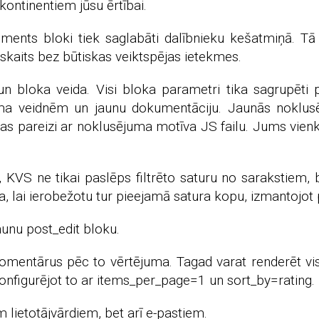
kontinentiem jūsu ērtībai.
ents bloki tiek saglabāti dalībnieku kešatmiņā. Tā 
kaits bez būtiskas veiktspējas ietekmes.
s un bloka veida. Visi bloka parametri tika sagrupē
uma veidnēm un jaunu dokumentāciju. Jaunās noklus
s pareizi ar noklusējuma motīva JS failu. Jums vienkārš
s, KVS ne tikai paslēps filtrēto saturu no sarakstiem, 
na, lai ierobežotu tur pieejamā satura kopu, izmantojot
jaunu post_edit bloku.
komentārus pēc to vērtējuma. Tagad varat renderēt v
onfigurējot to ar items_per_page=1 un sort_by=rating.
em lietotājvārdiem, bet arī e-pastiem.