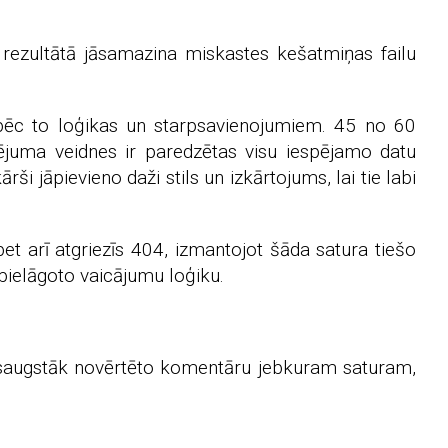
rezultātā jāsamazina miskastes kešatmiņas failu
ti pēc to loģikas un starpsavienojumiem. 45 no 60
ējuma veidnes ir paredzētas visu iespējamo datu
i jāpievieno daži stils un izkārtojums, lai tie labi
bet arī atgriezīs 404, izmantojot šāda satura tiešo
 pielāgoto vaicājumu loģiku.
isaugstāk novērtēto komentāru jebkuram saturam,