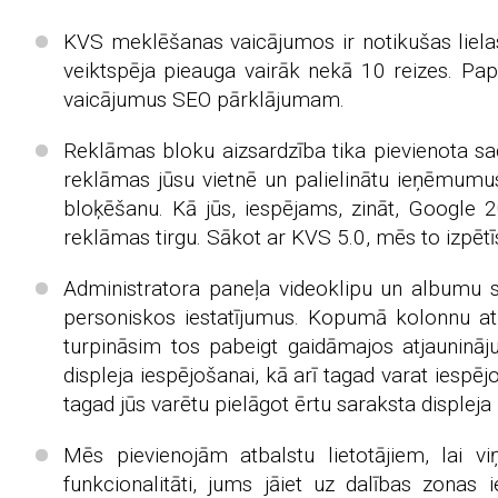
KVS meklēšanas vaicājumos ir notikušas lielas
veiktspēja pieauga vairāk nekā 10 reizes. Pa
vaicājumus SEO pārklājumam.
Reklāmas bloku aizsardzība tika pievienota sa
reklāmas jūsu vietnē un palielinātu ieņēmum
bloķēšanu. Kā jūs, iespējams, zināt, Google
reklāmas tirgu. Sākot ar KVS 5.0, mēs to izpēt
Administratora paneļa videoklipu un albumu s
personiskos iestatījumus. Kopumā kolonnu atla
turpināsim tos pabeigt gaidāmajos atjaunināj
displeja iespējošanai, kā arī tagad varat iespē
tagad jūs varētu pielāgot ērtu saraksta displeja
Mēs pievienojām atbalstu lietotājiem, lai viņ
funkcionalitāti, jums jāiet uz dalības zonas