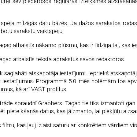
urēt sev piederošos regulārās izteiksmes aizstāšanas 
spēja milzīgās datu bāzēs. Ja dažos sarakstos rodas 
botu sarakstu veiktspēju.
tagad atbalstīs nākamo plūsmu, kas ir līdzīga tai, kas i
i tagad atbalstīs teksta aprakstus savos redaktoros.
saglabāti atskaņotāja iestatījumi. Iepriekš atskaņotāja
tāja iestatījumus. Programmā 5.0 mēs nolēmām tos apv
jumus, kā arī VAST profilus.
trāde spraudnī Grabbers. Tagad tie tiks izmantoti gan
t pieteikšanās datus, kas jāizmanto, lai piekļūtu aizs
iltru, kas ļauj izlaist saturu ar konkrētiem vārdiem vir