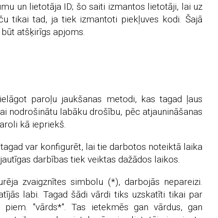
u un lietotāja ID; šo saiti izmantos lietotāji, lai uz
u tikai tad, ja tiek izmantoti piekļuves kodi. Šajā
 būt atšķirīgs apjoms.
ielāgot paroļu jaukšanas metodi, kas tagad ļaus
 Lai nodrošinātu labāku drošību, pēc atjaunināšanas
roli kā iepriekš.
gad var konfigurēt, lai tie darbotos noteiktā laika
 atjautīgas darbības tiek veiktas dažādos laikos.
ēja zvaigznītes simbolu (*), darbojās nepareizi.
tījās labi. Tagad šādi vārdi tiks uzskatīti tikai par
u, piem. "vārds*". Tas ietekmēs gan vārdus, gan