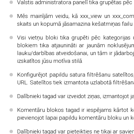
Valstis administratora panelī tika grupētas pēc 
Mēs mainījām veidu, kā xxx_view un xxx_comm
skaits un kopumā jāsamazina kešatmiņas failu s
Visi vietņu bloki tika grupēti pēc kategorija
blokiem tika atjaunināti ar jaunām noklusēj
lauku/darbības atveidošanai, un tām ir jādarboja
izskatītos jūsu motīva stilā.
Konfigurējot papildu satura filtrēšanu satelīto
URL. Satelītos tiek izmantota uzlabotā filtrēša
Dalībnieki tagad var izveidot ziņas, izmantojot 
Komentāru blokos tagad ir iespējams kārtot 
pievienojot lapai papildu komentāru bloku un k
Dalībnieki tagad var pieteikties ne tikai ar savi