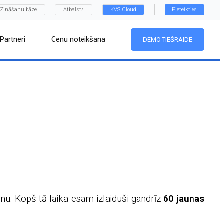
Zināšanu bāze
Atbalsts
KVS Cloud
Pieteikties
Partneri
Cenu noteikšana
DEMO TIEŠRAIDE
u. Kopš tā laika esam izlaiduši gandrīz
60 jaunas