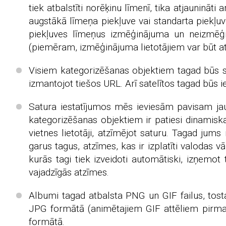
tiek atbalstīti norēķinu līmenī, tika atjauninā
augstākā līmeņa piekļuve vai standarta piekļuve
piekļuves līmeņus izmēģinājuma un neizmēģin
(piemēram, izmēģinājuma lietotājiem var būt atļa
Visiem kategorizēšanas objektiem tagad būs stat
izmantojot tiešos URL. Arī satelītos tagad būs i
Satura iestatījumos mēs ieviesām pavisam jau
kategorizēšanas objektiem ir patiesi dinamis
vietnes lietotāji, atzīmējot saturu. Tagad jum
garus tagus, atzīmes, kas ir izplatīti valodas 
kurās tagi tiek izveidoti automātiski, izņemo
vajadzīgās atzīmes.
Albumi tagad atbalsta PNG un GIF failus, tostar
JPG formātā (animētajiem GIF attēliem pirmais 
formātā.