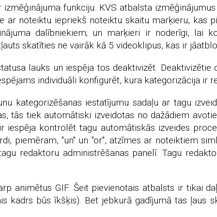
ti ar izmēģinājuma funkciju. KVS atbalsta izmēģinājumu
 ar noteiktu iepriekš noteiktu skaitu marķieru, kas pi
ājuma dalībniekiem; un marķieri ir noderīgi, lai k
uts skatīties ne vairāk kā 5 videoklipus, kas ir jāatbl
usa lauks un iespēja tos deaktivizēt. Deaktivizētie o
espējams individuāli konfigurēt, kura kategorizācija ir 
nu kategorizēšanas iestatījumu sadaļu ar tagu izveid
kas, tās tiek automātiski izveidotas no dažādiem avo
s ir iespēja kontrolēt tagu automātiskās izveides proc
vārdi, piemēram, "un" un "or", atzīmes ar noteiktiem s
t tagu redaktoru administrēšanas panelī. Tagu redakto
p animētus GIF. Šeit pievienotais atbalsts ir tikai da
kadrs būs īkšķis). Bet jebkurā gadījumā tas ļaus ska