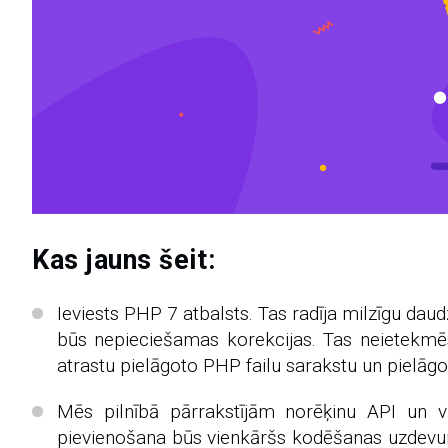
Kas jauns šeit:
Ieviests PHP 7 atbalsts. Tas radīja milzīgu da
būs nepieciešamas korekcijas. Tas neietekmēs
atrastu pielāgoto PHP failu sarakstu un pielāgot
Mēs pilnībā pārrakstījām norēķinu API un v
pievienošana būs vienkāršs kodēšanas uzdevum