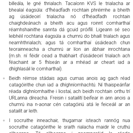
billeála, le gné thrialach. Tacaíonn KVS le trialacha ar
bhealaí éagsúla: d’fhéadfadh rochtain phréimhe a bheith
ag úsáideoirí trialacha nó d’fhéadfadh rochtain
chaighdeánach a bheith acu agus roinnt comharthaí
réamhshainithe sannta dá gcuid próifílí. Ligeann sé seo
leibhéil rochtana éagsúla a chumrú do bhaill trialach agus
neamhthrialach; agus tá comharthaí úsáideach chun
teorainneacha a chumrú ar líon an ábhair inrochtana
(m.sh. ní féidir cead a thabhairt d’úsáideoirí trialach ach
féachaint ar 5 fhíseán ar a mhéad ar cheart iad a
dhíghlasáil le comharthaí).
Beidh réimse stádais agus cumas anois ag gach réad
catagóirithe chun iad a dhíghníomhachtú. Ní thaispeánfar
réada díghníomhaithe i liostaí, ach beidh rochtain orthu trí
URLanna díreacha. Freisin i satailítí beifear in ann anois a
chumrú ina n-aonar cén catagóiriú atá le feiceáil ar an
satailít ar leith.
I socruithe inneachair, thugamar isteach rannóg nua
socruithe catagóirithe le sraith rialacha maidir le cruthú