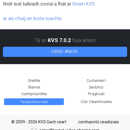
féidir leat tuilleadh sonraí a fháil ar
fóram KVS
.
ar ais chuig an liosta nuachta
Tá an
KVS 7.0.2
Nua anseo
ORDÚ ANOIS
Gnéithe
Custaiméirí
Téamaí
Seirbhísí
Comhpháirtithe
Praghsáil
Taispeántas beo
Clár Cleamhnaithe
© 2009 - 2026 KVS Gach ceart
comhaontú ceadúnais