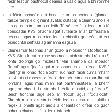
féidir leat an pasfhocal céanna a úsáid agus a bhí roimhe
seo.
Is féidir breiseáin atá bunaithe ar an sceideal (glanadh
taisce teimpléid, giniúint avatar, cúltaca) a chumrú anois le
rith ag eatraimh ama ar leith. Tá sé seo úsáideach má tá
tionscadail KVS iolracha agat suiteáilte ar an bhfreastalaí
céanna agus más mian leat a chinntiú go reáchtáiltear
oibríochtaí seiftiúla ag amanna éagsúla.
Chuireamar feabhas ar an gcaoi a n-oibríonn stopfhocail i
KVS. Stop focail roimhe seo nach raibh siombail réalta (*)
iontu d’oibrigh go mícheart. Mar shampla dá mbeadh
"focal" agus "[del]" agat mar ionadach, chuirfeadh KVS "
[del]ing" in ionad "foclaíocht", rud nach raibh cuma mhaith
air. Anois ní mheasfar focail den sórt sin ach mar fhocail
iomlána, agus más mian leat páirtmheaitseáil a bheith
agat, ba cheart duit siombail réalta a úsáid, e.g. "focal*".
Beidh tionchar aige seo ar "focal" agus "foclaíocht".
Chomh maith leis sin is féidir leat rialacha athsholáthair
regex a bheith agat anois a dhéanfaidh difear do gach
ábhar a chuireann úsáideoirí isteach.