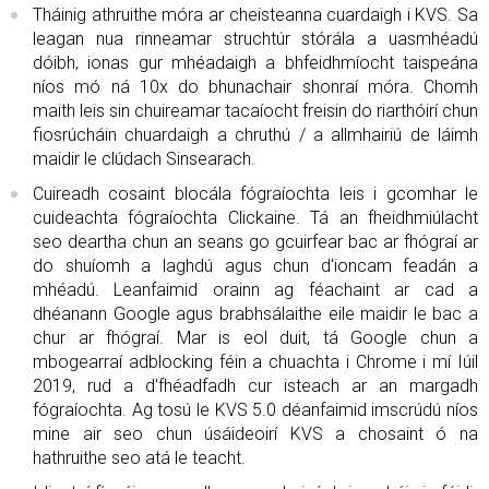
Tháinig athruithe móra ar cheisteanna cuardaigh i KVS. Sa
leagan nua rinneamar struchtúr stórála a uasmhéadú
dóibh, ionas gur mhéadaigh a bhfeidhmíocht taispeána
níos mó ná 10x do bhunachair shonraí móra. Chomh
maith leis sin chuireamar tacaíocht freisin do riarthóirí chun
fiosrúcháin chuardaigh a chruthú / a allmhairiú de láimh
maidir le clúdach Sinsearach.
Cuireadh cosaint blocála fógraíochta leis i gcomhar le
cuideachta fógraíochta Clickaine. Tá an fheidhmiúlacht
seo deartha chun an seans go gcuirfear bac ar fhógraí ar
do shuíomh a laghdú agus chun d'ioncam feadán a
mhéadú. Leanfaimid orainn ag féachaint ar cad a
dhéanann Google agus brabhsálaithe eile maidir le bac a
chur ar fhógraí. Mar is eol duit, tá Google chun a
mbogearraí adblocking féin a chuachta i Chrome i mí Iúil
2019, rud a d'fhéadfadh cur isteach ar an margadh
fógraíochta. Ag tosú le KVS 5.0 déanfaimid imscrúdú níos
mine air seo chun úsáideoirí KVS a chosaint ó na
hathruithe seo atá le teacht.