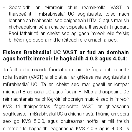
Socraíodh an t-imreoir chun réamh-rolla VAST a
thaispeáint i mBrabhsálaí UC soghluaiste, toisc nach
leanann an brabhsálaí seo caighdeáin HTML5 agus mar sin
ní cheadaíonn sé an cnaipe scipeála a thaispeáint i gceart.
Faoi láthair tá an cheist seo ag gach imreoir eile freisin;
b'fhéidir go dtiocfaimid le réiteach eile amach anseo.
Eisíonn Brabhsálaí UC VAST ar fud an domhain
agus hotfix imreoir le haghaidh 4.0.3 agus 4.0.4:
Tá fadhb dhomhanda faoi láthair maidir le fógraíocht réamh-
rolla físeáin (VAST) a sholáthar ar ghléasanna soghluaiste i
mBrabhsálaí UC. Tá an cheist seo mar gheall ar iompar
mícheart Brabhsálaí UC agus físeáin HTML5 á thaispeáint. De
réir riachtanais na bhfógróirí shocraigh muid é seo in imreoir
KVS trí thaispeántas fógraíochta VAST ar ghléasanna
soghluaiste i mBrabhsálaí UC a dhíchumasú. Tháinig an socrú
seo go KVS 5.0.0, agus chuireamar hotfix ar fáil freisin
d’imreoir le haghaidh leaganacha KVS 4.0.3 agus 4.0.3. Is