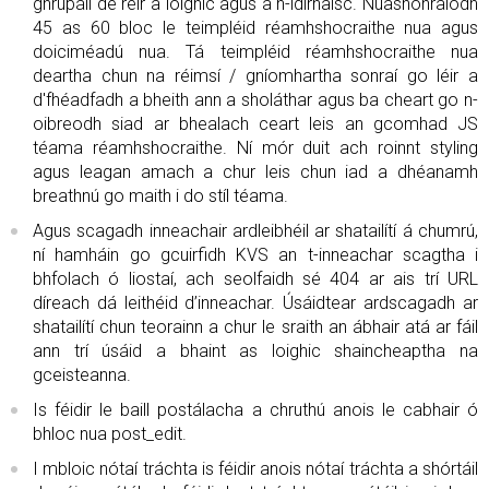
ghrúpáil de réir a loighic agus a n-idirnaisc. Nuashonraíodh
45 as 60 bloc le teimpléid réamhshocraithe nua agus
doiciméadú nua. Tá teimpléid réamhshocraithe nua
deartha chun na réimsí / gníomhartha sonraí go léir a
d'fhéadfadh a bheith ann a sholáthar agus ba cheart go n-
oibreodh siad ar bhealach ceart leis an gcomhad JS
téama réamhshocraithe. Ní mór duit ach roinnt styling
agus leagan amach a chur leis chun iad a dhéanamh
breathnú go maith i do stíl téama.
Agus scagadh inneachair ardleibhéil ar shatailítí á chumrú,
ní hamháin go gcuirfidh KVS an t-inneachar scagtha i
bhfolach ó liostaí, ach seolfaidh sé 404 ar ais trí URL
díreach dá leithéid d’inneachar. Úsáidtear ardscagadh ar
shatailítí chun teorainn a chur le sraith an ábhair atá ar fáil
ann trí úsáid a bhaint as loighic shaincheaptha na
gceisteanna.
Is féidir le baill postálacha a chruthú anois le cabhair ó
bhloc nua post_edit.
I mbloic nótaí tráchta is féidir anois nótaí tráchta a shórtáil