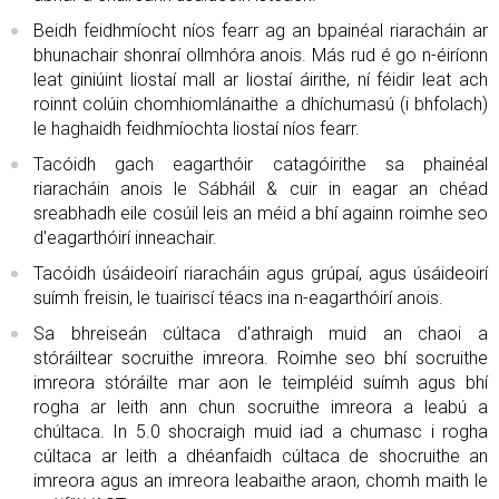
Beidh feidhmíocht níos fearr ag an bpainéal riaracháin ar
bhunachair shonraí ollmhóra anois. Más rud é go n-éiríonn
leat giniúint liostaí mall ar liostaí áirithe, ní féidir leat ach
roinnt colúin chomhiomlánaithe a dhíchumasú (i bhfolach)
le haghaidh feidhmíochta liostaí níos fearr.
Tacóidh gach eagarthóir catagóirithe sa phainéal
riaracháin anois le Sábháil & cuir in eagar an chéad
sreabhadh eile cosúil leis an méid a bhí againn roimhe seo
d'eagarthóirí inneachair.
Tacóidh úsáideoirí riaracháin agus grúpaí, agus úsáideoirí
suímh freisin, le tuairiscí téacs ina n-eagarthóirí anois.
Sa bhreiseán cúltaca d'athraigh muid an chaoi a
stóráiltear socruithe imreora. Roimhe seo bhí socruithe
imreora stóráilte mar aon le teimpléid suímh agus bhí
rogha ar leith ann chun socruithe imreora a leabú a
chúltaca. In 5.0 shocraigh muid iad a chumasc i rogha
cúltaca ar leith a dhéanfaidh cúltaca de shocruithe an
imreora agus an imreora leabaithe araon, chomh maith le