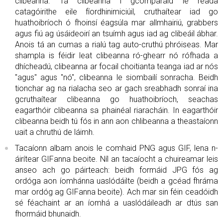
clibeanna. Tá clibeanna i gcomparáid le réada
catagóirithe eile fíordhinimiciúil, cruthaítear iad go
huathoibríoch ó fhoinsí éagsúla mar allmhairiú, grabbers
agus fiú ag úsáideoirí an tsuímh agus iad ag clibeáil ábhar.
Anois tá an cumas a rialú tag auto-cruthú phróiseas. Mar
shampla is féidir leat clibeanna ró-ghearr nó rófhada a
dhícheadú, clibeanna ar focail choitianta teanga iad ar nós
"agus" agus "nó", clibeanna le siombailí sonracha. Beidh
tionchar ag na rialacha seo ar gach sreabhadh sonraí ina
gcruthaítear clibeanna go huathoibríoch, seachas
eagarthóir clibeanna sa phainéal riaracháin. In eagarthóir
clibeanna beidh tú fós in ann aon chlibeanna a theastaíonn
uait a chruthú de láimh.
Tacaíonn albam anois le comhaid PNG agus GIF, lena n-
áirítear GIFanna beoite. Níl an tacaíocht a chuireamar leis
anseo ach go páirteach: beidh formáid JPG fós ag
ordóga aon íomhánna uaslódáilte (beidh a gcéad fhráma
mar ordóg ag GIFanna beoite). Ach mar sin féin ceadóidh
sé féachaint ar an íomhá a uaslódáileadh ar dtús san
fhormáid bhunaidh.