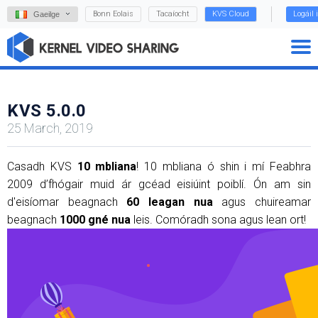
Bonn Eolais
Tacaíocht
KVS Cloud
Logáil 
Gaeilge
KVS 5.0.0
25 March, 2019
Casadh KVS
10 mbliana
! 10 mbliana ó shin i mí Feabhra
2009 d’fhógair muid ár gcéad eisiúint poiblí. Ón am sin
d'eisíomar beagnach
60 leagan nua
agus chuireamar
beagnach
1000 gné nua
leis. Comóradh sona agus lean ort!