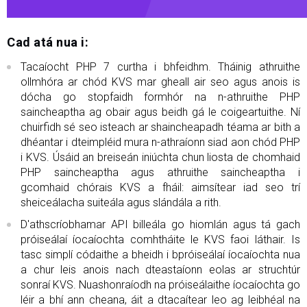
Cad atá nua i:
Tacaíocht PHP 7 curtha i bhfeidhm. Tháinig athruithe
ollmhóra ar chód KVS mar gheall air seo agus anois is
dócha go stopfaidh formhór na n-athruithe PHP
saincheaptha ag obair agus beidh gá le coigeartuithe. Ní
chuirfidh sé seo isteach ar shaincheapadh téama ar bith a
dhéantar i dteimpléid mura n-athraíonn siad aon chód PHP
i KVS. Úsáid an breiseán iniúchta chun liosta de chomhaid
PHP saincheaptha agus athruithe saincheaptha i
gcomhaid chórais KVS a fháil: aimsítear iad seo trí
sheiceálacha suiteála agus slándála a rith.
D'athscríobhamar API billeála go hiomlán agus tá gach
próiseálaí íocaíochta comhtháite le KVS faoi láthair. Is
tasc simplí códaithe a bheidh i bpróiseálaí íocaíochta nua
a chur leis anois nach dteastaíonn eolas ar struchtúr
sonraí KVS. Nuashonraíodh na próiseálaithe íocaíochta go
léir a bhí ann cheana, áit a dtacaítear leo ag leibhéal na