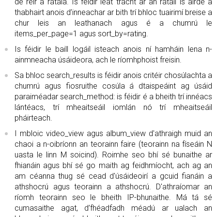
de réir a rátála. Is féidir leat trácht ar an rátáil is airde a
thabhairt anois d’inneachar ar bith trí bhloc tuairimí breise a
chur leis an leathanach agus é a chumrú le
items_per_page=1 agus sort_by=rating.
Is féidir le baill logáil isteach anois ní hamháin lena n-
ainmneacha úsáideora, ach le ríomhphoist freisin.
Sa bhloc search_results is féidir anois critéir chosúlachta a
chumrú agus fiosruithe cosúla á dtaispeáint ag úsáid
paraiméadar search_method: is féidir é a bheith trí innéacs
lántéacs, trí mheaitseáil iomlán nó trí mheaitseáil
pháirteach.
I mbloic video_view agus album_view d'athraigh muid an
chaoi a n-oibríonn an teorainn faire (teorainn na físeáin N
uasta le linn M soicind). Roimhe seo bhí sé bunaithe ar
fhianáin agus bhí sé go maith ag feidhmíocht, ach ag an
am céanna thug sé cead d'úsáideoirí a gcuid fianáin a
athshocrú agus teorainn a athshocrú. D'athraíomar an
ríomh teorainn seo le bheith IP-bhunaithe. Má tá sé
cumasaithe agat, d’fhéadfadh méadú ar ualach an