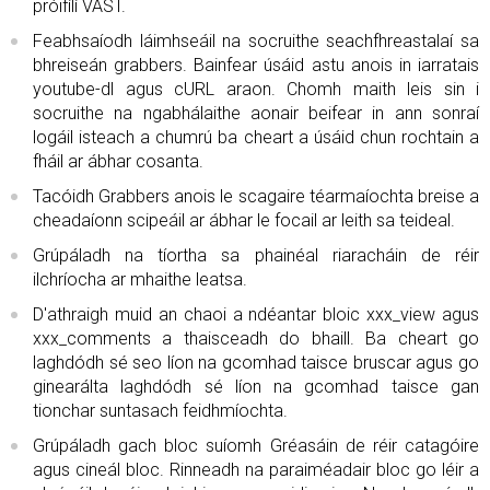
próifílí VAST.
Feabhsaíodh láimhseáil na socruithe seachfhreastalaí sa
bhreiseán grabbers. Bainfear úsáid astu anois in iarratais
youtube-dl agus cURL araon. Chomh maith leis sin i
socruithe na ngabhálaithe aonair beifear in ann sonraí
logáil isteach a chumrú ba cheart a úsáid chun rochtain a
fháil ar ábhar cosanta.
Tacóidh Grabbers anois le scagaire téarmaíochta breise a
cheadaíonn scipeáil ar ábhar le focail ar leith sa teideal.
Grúpáladh na tíortha sa phainéal riaracháin de réir
ilchríocha ar mhaithe leatsa.
D'athraigh muid an chaoi a ndéantar bloic xxx_view agus
xxx_comments a thaisceadh do bhaill. Ba cheart go
laghdódh sé seo líon na gcomhad taisce bruscar agus go
ginearálta laghdódh sé líon na gcomhad taisce gan
tionchar suntasach feidhmíochta.
Grúpáladh gach bloc suíomh Gréasáin de réir catagóire
agus cineál bloc. Rinneadh na paraiméadair bloc go léir a