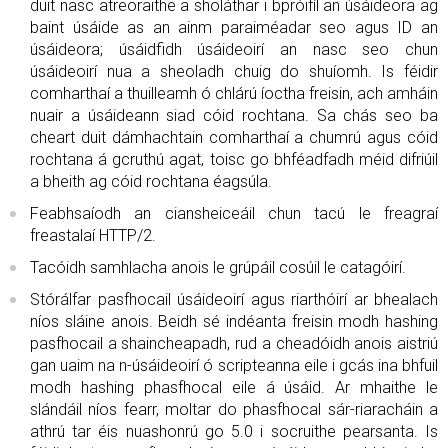
duit nasc atreoraithe a sholáthar i bpróifíl an úsáideora ag
baint úsáide as an ainm paraiméadar seo agus ID an
úsáideora; úsáidfidh úsáideoirí an nasc seo chun
úsáideoirí nua a sheoladh chuig do shuíomh. Is féidir
comharthaí a thuilleamh ó chlárú íoctha freisin, ach amháin
nuair a úsáideann siad cóid rochtana. Sa chás seo ba
cheart duit dámhachtain comharthaí a chumrú agus cóid
rochtana á gcruthú agat, toisc go bhféadfadh méid difriúil
a bheith ag cóid rochtana éagsúla.
Feabhsaíodh an ciansheiceáil chun tacú le freagraí
freastalaí HTTP/2.
Tacóidh samhlacha anois le grúpáil cosúil le catagóirí.
Stórálfar pasfhocail úsáideoirí agus riarthóirí ar bhealach
níos sláine anois. Beidh sé indéanta freisin modh hashing
pasfhocail a shaincheapadh, rud a cheadóidh anois aistriú
gan uaim na n-úsáideoirí ó scripteanna eile i gcás ina bhfuil
modh hashing phasfhocal eile á úsáid. Ar mhaithe le
slándáil níos fearr, moltar do phasfhocal sár-riaracháin a
athrú tar éis nuashonrú go 5.0 i socruithe pearsanta. Is