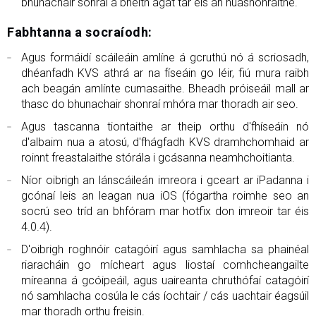
bhunachair sonraí a bheith agat tar éis an nuashonraithe.
Fabhtanna a socraíodh:
Agus formáidí scáileáin amlíne á gcruthú nó á scriosadh,
dhéanfadh KVS athrá ar na físeáin go léir, fiú mura raibh
ach beagán amlínte cumasaithe. Bheadh ​​próiseáil mall ar
thasc do bhunachair shonraí mhóra mar thoradh air seo.
Agus tascanna tiontaithe ar theip orthu d'fhíseáin nó
d'albaim nua a atosú, d'fhágfadh KVS dramhchomhaid ar
roinnt freastalaithe stórála i gcásanna neamhchoitianta.
Níor oibrigh an lánscáileán imreora i gceart ar iPadanna i
gcónaí leis an leagan nua iOS (fógartha roimhe seo an
socrú seo tríd an bhfóram mar hotfix don imreoir tar éis
4.0.4).
D'oibrigh roghnóir catagóirí agus samhlacha sa phainéal
riaracháin go mícheart agus liostaí comhcheangailte
míreanna á gcóipeáil, agus uaireanta chruthófaí catagóirí
nó samhlacha cosúla le cás íochtair / cás uachtair éagsúil
mar thoradh orthu freisin.