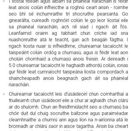
I liostaí físeáin agus albam sa phainéal riaracháin is féidir
leat anois colúin infheicthe a roghnú ceart ansin - roimhe
seo bhí sé inchumraithe trí shocruithe pearsanta. Go
ginearálta, cuireadh roghnóirí colúin le go leor liostaí eile
sa phainéal riaracháin, ach níl siad i ngach áit fós.
Leanfaimid orainn ag tabhairt chun críche iad sna
nuashonruithe atá le teacht, gan ach beagán fágtha. I
ngach liosta nuair is infheidhme, chuireamar tacaíocht le
taispeáint colúin ordóg a chumasú, agus is féidir leat aon
cholúin chomhaid a chumasú anois freisin. Ar deireadh i
5.0 chuireamar tacaíocht le haghaidh athordú colúin, ionas
gur féidir leat cumraíocht taispeána liosta compordach a
shaincheapadh anois beagnach gach áit sa phainéal
riaracháin.
Chuireamar tacaíocht leis d’úsáideoirí chun comharthaí a
thuilleamh chun úsáideoirí eile a chur ar aghaidh chun clárú
ar do shuíomh. Chun an fheidhmiúlacht seo a chumasú ba
chóir duit dul chuig socruithe ballzone agus paraiméadar
cleamhnaithe a chumrú ann agus líon na n-airíonna atá le
bronnadh ar chlárú saor in aisce tagartha. Ansin ba cheart