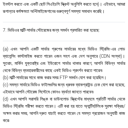
ইনস্টল করতে এবং একটি ছোট পিএইচপি স্ক্রিপ্ট অনুলিপি করতে হবে)। এইভাবে, আমরা
রূপান্তর কর্মক্ষমতা অপ্টিমাইজেশানের গুরুত্বপূর্ণ সমস্যা সমাধান করেছি।
7. ভিডিওর মাল্টি-সার্ভার স্টোরেজের জন্য সমর্থন প্রসারিত করা হয়েছে:
(a) এখন আপনি একটি সার্ভার গ্রুপের সার্ভারের মধ্যে ভিডিও স্ট্রিমিং-এর লোড
ব্যালেন্সিং কাস্টমাইজ করতে পারেন ওজন সহগ এবং দেশ অনুসারে (CDN সংস্থা)।
সুতরাং, মার্কিন যুক্তরাষ্ট্র এবং ইউরোপে সার্ভার থাকার কারণে, আপনি বিভিন্ন সার্ভার
থেকে বিভিন্ন ব্যবহারকারীদের কাছে একই ভিডিও প্রদর্শন করতে পারেন৷
(b) মাল্টি-সার্ভারের সাথে কাজ করার সময় FTP সমর্থন যোগ করা হয়েছিল।
(c) সমস্ত সার্ভারে ভিডিও ফাইলগুলির জন্য ধ্রুবক ব্যাকগ্রাউন্ড চেক যোগ করা হয়েছে,
এইভাবে আপনি স্টোরেজ সিস্টেমে কোনও ব্যর্থতা জানতে পারবেন৷
(d) এখন আপনি সরাসরি লিঙ্ক বা ডাউনলোড স্ক্রিপ্টের মাধ্যমে প্রতিটি সার্ভার থেকে
ভিডিও স্ট্রিমিং পরীক্ষা করতে পারেন। এটি করা হয় যাতে অ্যান্টিহটলিংক সুরক্ষা সক্রিয়/
অক্ষম করার সময়, আপনি দ্রুত যাচাই করতে পারেন যে সমস্ত প্রয়োজন অনুযায়ী কাজ
করে৷