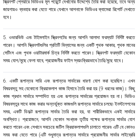
স্ক্রিনশট প্লেয়ারে ভিডিওর মূল পয়েন্টে দেখানোর উদ্দেশ্যে তৈরি করা হয়েছে, তবে অন্য
জায়গায়ও ব্যবহার করা যেতে পারে যেখানে আপনাকে ভিডিওর ক্যামেরা রিপোর্ট দেখাতে
হবে।
5. ওভারভিউ এবং টাইমলাইন স্ক্রিনশটের জন্য আপনি আলাদা ফরম্যাট নির্দিষ্ট করতে
পারেন। আপনি স্ক্রিনশটগুলির প্রতিটি বিন্যাসের জন্য একটি পৃথক আকার, পৃথক মানের
সেটিংস এবং পৃথক ওয়াটারমার্ক চিত্র নির্দিষ্ট করতে পারেন। স্ক্রিনশট ফরম্যাট যেকোন
সময় যোগ/মুছে ফেলা যাবে, প্রয়োজনীয় ফাইল স্বয়ংক্রিয়ভাবে তৈরি/মুছে যাবে।
6. একটি রূপান্তর সারি এবং রূপান্তর সার্ভারের ধারণা যোগ করা হয়েছিল। এখন
বিষয়বস্তু সহ যেকোনো ক্রিয়াকলাপ কাজ হিসাবে তৈরি করা হয় (9 ধরনের কাজ)। কিছু
কাজ প্রধান সার্ভারে সম্পাদিত হয় এবং রূপান্তর সার্ভারের প্রয়োজন হয় না। ভিডিও
বিষয়বস্তুর সাথে কাজ করার অন্তর্ভুক্ত কাজগুলি রূপান্তর সার্ভারে চলছে৷ ইনস্টলেশনের
সময়, একটি ডিফল্ট রূপান্তর সার্ভার তৈরি করা হয়, যা শারীরিকভাবে একই সার্ভারে
অবস্থিত। প্রয়োজনে, আপনি যেকোন সংখ্যক তৃতীয় পক্ষের রূপান্তর সার্ভার যোগ
করতে পারেন এবং সেখানে সবচেয়ে জটিল ক্রিয়াকলাপগুলি চালাতে পারেন৷ এটি যে কোনও
সময় করা যেতে পারে (এটি শুধুমাত্র রূপান্তর সার্ভারে প্রয়োজনীয় সার্ভার লাইব্রেরি