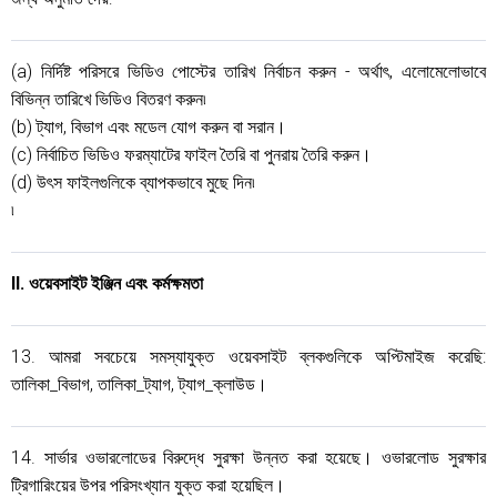
(a) নির্দিষ্ট পরিসরে ভিডিও পোস্টের তারিখ নির্বাচন করুন - অর্থাৎ, এলোমেলোভাবে
বিভিন্ন তারিখে ভিডিও বিতরণ করুন৷
(b) ট্যাগ, বিভাগ এবং মডেল যোগ করুন বা সরান।
(c) নির্বাচিত ভিডিও ফরম্যাটের ফাইল তৈরি বা পুনরায় তৈরি করুন।
(d) উৎস ফাইলগুলিকে ব্যাপকভাবে মুছে দিন৷
৷
II. ওয়েবসাইট ইঞ্জিন এবং কর্মক্ষমতা
13. আমরা সবচেয়ে সমস্যাযুক্ত ওয়েবসাইট ব্লকগুলিকে অপ্টিমাইজ করেছি:
তালিকা_বিভাগ, তালিকা_ট্যাগ, ট্যাগ_ক্লাউড।
14. সার্ভার ওভারলোডের বিরুদ্ধে সুরক্ষা উন্নত করা হয়েছে। ওভারলোড সুরক্ষার
ট্রিগারিংয়ের উপর পরিসংখ্যান যুক্ত করা হয়েছিল।