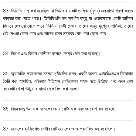
33. ডিভিডি চালু করা হয়েছিল, যা ভিডিওর একটি তালিকা (দৃশ্য) একসাথে গ্রুপ করতে
ব্যবহার করা যেতে পারে। ডিভিডিগুলি হল স্বাধীন বস্তু যা ওয়েবসাইটে একটি তালিকা
হিসাবে দেখানো যেতে পারে, ডিভিডি ডেটা দেখায়, তাদের জন্য দৃশ্যের তালিকা, তাদের
রেট দেওয়া যেতে পারে এবং তাদের জন্য মন্তব্য যোগ করা যেতে পারে।
34. বিভাগ এবং বিভাগ গোষ্ঠীতে কাস্টম ক্ষেত্র যোগ করা হয়েছে।
35. অ্যাডমিন প্যানেলের সমস্ত পৃষ্ঠাগুলির জন্য, একটি অনন্য এইচটিএমএল শিরোনাম
তৈরি করা হয়েছিল, এইভাবে ইতিহাস নেভিগেশন সহজ হয়ে উঠেছে এবং এখন বেশ
কয়েকটি খোলা উইন্ডোর সাথে মোকাবিলা করা সহজ।
36. বিষয়বস্তু উত্স এবং মডেলের জন্য রেটিং এবং মন্তব্য যোগ করা হয়েছে.
37. মডেলের ব্যক্তিগত ডেটার সেট মডেলের জন্য প্রসারিত করা হয়েছিল।