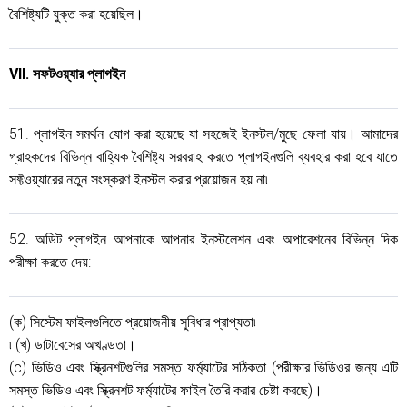
বৈশিষ্ট্যটি যুক্ত করা হয়েছিল।
VII. সফটওয়্যার প্লাগইন
51. প্লাগইন সমর্থন যোগ করা হয়েছে যা সহজেই ইনস্টল/মুছে ফেলা যায়। আমাদের
গ্রাহকদের বিভিন্ন বাহ্যিক বৈশিষ্ট্য সরবরাহ করতে প্লাগইনগুলি ব্যবহার করা হবে যাতে
সফ্টওয়্যারের নতুন সংস্করণ ইনস্টল করার প্রয়োজন হয় না৷
52. অডিট প্লাগইন আপনাকে আপনার ইনস্টলেশন এবং অপারেশনের বিভিন্ন দিক
পরীক্ষা করতে দেয়:
(ক) সিস্টেম ফাইলগুলিতে প্রয়োজনীয় সুবিধার প্রাপ্যতা৷
৷ (খ) ডাটাবেসের অখণ্ডতা।
(c) ভিডিও এবং স্ক্রিনশটগুলির সমস্ত ফর্ম্যাটের সঠিকতা (পরীক্ষার ভিডিওর জন্য এটি
সমস্ত ভিডিও এবং স্ক্রিনশট ফর্ম্যাটের ফাইল তৈরি করার চেষ্টা করছে)।