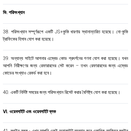
ভি. পরিসংখ্যান
38. পরিসংখ্যান সম্পূর্ণরূপে একটি JS+কুকি ধারণায় স্থানান্তরিত হয়েছে। নো-কুকি
ট্রাফিকের হিসাব যোগ করা হয়েছে।
39. অন্যান্য সাইটে আপনার এম্বেড কোড প্রদর্শনের গণনা যোগ করা হয়েছে। যখন
আপনি নিরীক্ষণের জন্য রেফারারদের সেট করেন – তখন রেফারারদের জন্য এম্বেড
কোডের সংখ্যাও রেকর্ড করা হবে।
40. একটি নির্দিষ্ট সময়ের জন্য পরিসংখ্যান রিসেট করার বৈশিষ্ট্য যোগ করা হয়েছে।
VI. ওয়েবসাইট এবং ওয়েবসাইট ব্লক
41. লগইন ব্লক - এখন আপনি একই অ্যাকাউন্ট ব্যবহার করে একাধিক ব্যক্তির লগইন