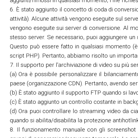
aggiunti/rimossi in qualsiasi momento, i file richi
6. È stato aggiunto il concetto di coda di conversi
attività). Alcune attività vengono eseguite sul serv
vengono eseguite sui server di conversione. Al mom
stesso server. Se necessario, puoi aggiungere un n
Questo può essere fatto in qualsiasi momento (è s
script PHP). Pertanto, abbiamo risolto un importan
7. Il supporto per l'archiviazione di video su più se
(a) Ora è possibile personalizzare il bilanciamento
paese (organizzazione CDN). Pertanto, avendo server 
(b) È stato aggiunto il supporto FTP quando si lav
(c) È stato aggiunto un controllo costante in backgr
(d) Ora puoi controllare lo streaming video da ci
quando si abilita/disabilita la protezione antihotli
8. Il funzionamento manuale con gli screenshot 