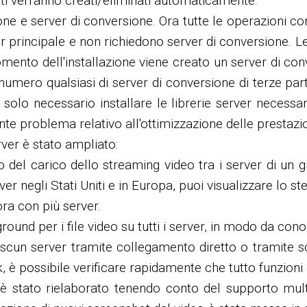
esti verranno creati/eliminati automaticamente.
one e server di conversione. Ora tutte le operazioni c
er principale e non richiedono server di conversione. Le 
ento dell'installazione viene creato un server di conv
umero qualsiasi di server di conversione di terze parti
olo necessario installare le librerie server necessa
te problema relativo all'ottimizzazione delle prestazio
rver è stato ampliato:
 del carico dello streaming video tra i server di un g
negli Stati Uniti e in Europa, puoi visualizzare lo stes
ora con più server.
ound per i file video su tutti i server, in modo da cono
ascun server tramite collegamento diretto o tramite 
nk, è possibile verificare rapidamente che tutto funzion
è stato rielaborato tenendo conto del supporto multi