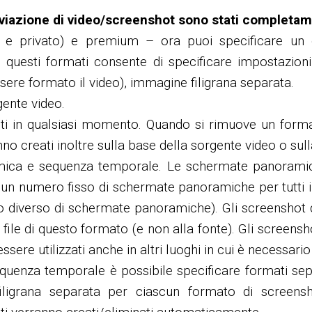
hiviazione di video/screenshot sono stati completame
o e privato) e premium – ora puoi specificare un 
uesti formati consente di specificare impostazioni in
sere formato il video), immagine filigrana separata.
rgente video.
ti in qualsiasi momento. Quando si rimuove un formato
reati inoltre sulla base della sorgente video o sulla b
amica e sequenza temporale. Le schermate panoramic
un numero fisso di schermate panoramiche per tutti i vi
ro diverso di schermate panoramiche). Gli screenshot 
ile di questo formato (e non alla fonte). Gli screensho
ssere utilizzati anche in altri luoghi in cui è necessar
quenza temporale è possibile specificare formati sepa
iligrana separata per ciascun formato di screens