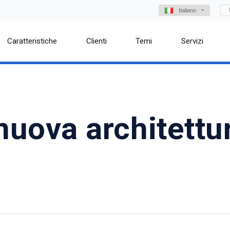
Italiano
Caratteristiche
Clienti
Temi
Servizi
nuova architettu