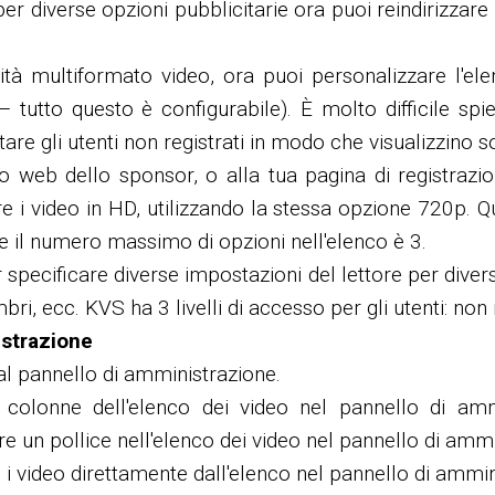
r diverse opzioni pubblicitarie ora puoi reindirizzare
tà multiformato video, ora puoi personalizzare l'elenc
utto questo è configurabile). È molto difficile sp
re gli utenti non registrati in modo che visualizzino so
o web dello sponsor, o alla tua pagina di registrazi
e i video in HD, utilizzando la stessa opzione 720p. Qu
 che il numero massimo di opzioni nell'elenco è 3.
r specificare diverse impostazioni del lettore per divers
ri, ecc. KVS ha 3 livelli di accesso per gli utenti: non 
istrazione
al pannello di amministrazione.
colonne dell'elenco dei video nel pannello di amm
e un pollice nell'elenco dei video nel pannello di ammi
e i video direttamente dall'elenco nel pannello di ammin