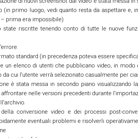
ione di nuovi screenshot dal video è stata messa in s
(in primo luogo, vedi quanto resta da aspettare e, in
– prima era impossibile).
state riscritte tenendo conto di tutte le nuove funzi
'errore.
 formato standard (in precedenza poteva essere specific
re un elenco di utenti che pubblicano video, in modo
 da cui l'utente verrà selezionato casualmente per cia
ione è stata messa in secondo piano visualizzando la 
o affrontare nelle versioni precedenti durante l'importa
l'archivio.
 della conversione video e dei processi post-conv
pidamente eventuali problemi e risolverli operativamen
ne.