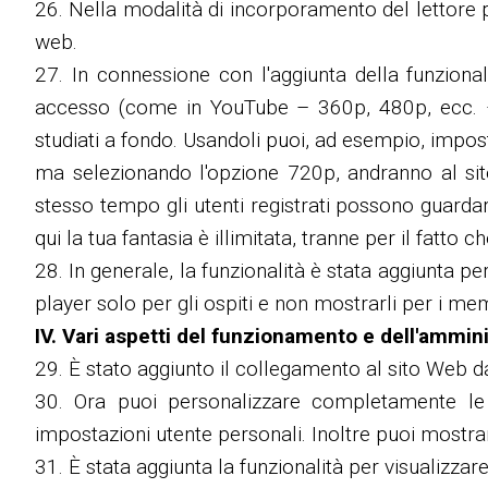
26. Nella modalità di incorporamento del lettore pe
web.
27. In connessione con l'aggiunta della funzionali
accesso (come in YouTube – 360p, 480p, ecc. – t
studiati a fondo. Usandoli puoi, ad esempio, imposta
ma selezionando l'opzione 720p, andranno al sit
stesso tempo gli utenti registrati possono guardar
qui la tua fantasia è illimitata, tranne per il fatto
28. In generale, la funzionalità è stata aggiunta pe
player solo per gli ospiti e non mostrarli per i memb
IV. Vari aspetti del funzionamento e dell'ammin
29. È stato aggiunto il collegamento al sito Web d
30. Ora puoi personalizzare completamente le 
impostazioni utente personali. Inoltre puoi mostrar
31. È stata aggiunta la funzionalità per visualizzar