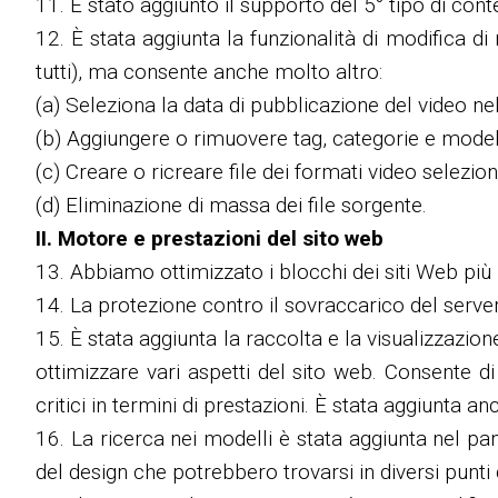
11. È stato aggiunto il supporto del 5° tipo di cont
12. È stata aggiunta la funzionalità di modifica d
tutti), ma consente anche molto altro:
(a) Seleziona la data di pubblicazione del video nel
(b) Aggiungere o rimuovere tag, categorie e modell
(c) Creare o ricreare file dei formati video selezion
(d) Eliminazione di massa dei file sorgente.
II. Motore e prestazioni del sito web
13. Abbiamo ottimizzato i blocchi dei siti Web più p
14. La protezione contro il sovraccarico del server
15. È stata aggiunta la raccolta e la visualizzazion
ottimizzare vari aspetti del sito web. Consente di
critici in termini di prestazioni. È stata aggiunta a
16. La ricerca nei modelli è stata aggiunta nel p
del design che potrebbero trovarsi in diversi punti