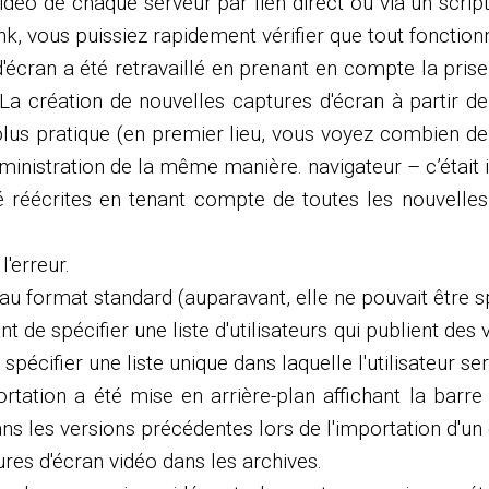
déo de chaque serveur par lien direct ou via un scrip
link, vous puissiez rapidement vérifier que tout foncti
cran a été retravaillé en prenant en compte la prise
a création de nouvelles captures d'écran à partir de l
plus pratique (en premier lieu, vous voyez combien de
dministration de la même manière. navigateur – c’était
té réécrites en tenant compte de toutes les nouvelle
l'erreur.
éo au format standard (auparavant, elle ne pouvait être
 de spécifier une liste d'utilisateurs qui publient des 
cifier une liste unique dans laquelle l'utilisateur s
ortation a été mise en arrière-plan affichant la bar
dans les versions précédentes lors de l'importation d'u
ures d'écran vidéo dans les archives.