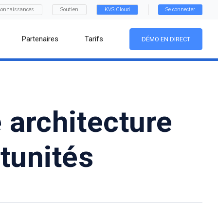
connaissances
Soutien
KVS Cloud
Se connecter
Partenaires
Tarifs
DÉMO EN DIRECT
 architecture
tunités