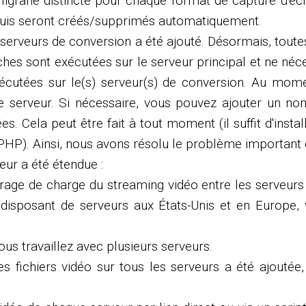
iligrane distincte pour chaque format de capture d'é
equis seront créés/supprimés automatiquement.
e serveurs de conversion a été ajouté. Désormais, tou
ches sont exécutées sur le serveur principal et ne néc
exécutées sur le(s) serveur(s) de conversion. Au mome
 serveur. Si nécessaire, vous pouvez ajouter un nomb
. Cela peut être fait à tout moment (il suffit d'insta
t PHP). Ainsi, nous avons résolu le problème important
eur a été étendue :
rage de charge du streaming vidéo entre les serveurs
n disposant de serveurs aux États-Unis et en Europe,
ous travaillez avec plusieurs serveurs.
s fichiers vidéo sur tous les serveurs a été ajoutée