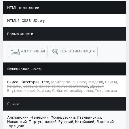
HTML технологии:
HTML5, CSS3, JQuery
Возможности:
АДАПТИВНАЯ
SEO-ОПТИМИЗАЦИЯ
Функциональность:
Видео, Категории, Теги,
Мемберзона
,
Фото
,
Модели
,
Сайты
,
Каналы
,
Загрука контента пользователями
,
Друзья
,
Внутренние сообщения
,
События мемберзоны
,
Токеномика
Языки:
Английский, Немецкий, Французский, Итальянский,
Испанский, Португальский, Русский, Китайский, Японский,
Турецкий