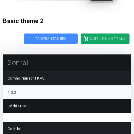
Basic theme 2
TAISPEÁNTAS BEO
CUIR LEIS AN TRALAÍ
Sonraí
Comhoiriúnacht KVS:
4.0.0
Códú HTML:
Gnéithe: