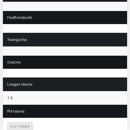
Feidhmiúlacht:
Teangacha:
Craicne:
Leagan téama:
1.5
Plé téama:
PLÉ TÉAMA