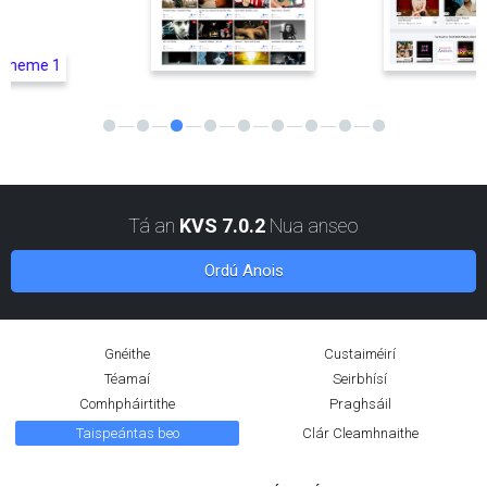
Tá an
KVS 7.0.2
Nua anseo
Ordú Anois
Gnéithe
Custaiméirí
Téamaí
Seirbhísí
Comhpháirtithe
Praghsáil
Taispeántas beo
Clár Cleamhnaithe