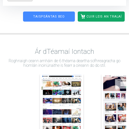
TAISPEÁNTAS BEO
CUIR LEIS AN TRALAÍ
Ár dTéamaí Iontach
Roghnaigh ceann amháin de 6 théama deartha sofhreagracha go
hiomlán inoiriúnaithe is fearr a oireann do do stíl.