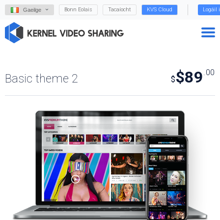
Bonn Eolais
Tacaíocht
KVS Cloud
Logáil 
Gaeilge
$89
.00
Basic theme 2
$