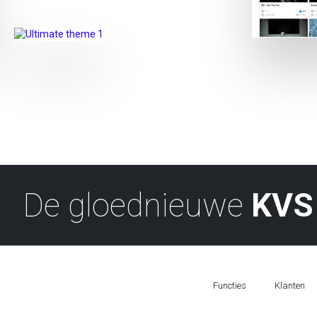
De gloednieuwe
KVS 
Functies
Klanten