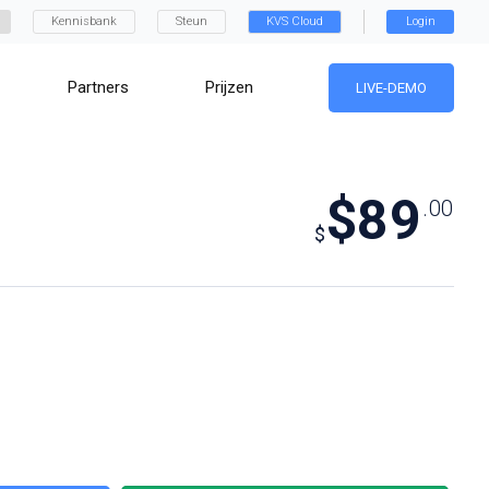
Kennisbank
Steun
KVS Cloud
Login
Partners
Prijzen
LIVE-DEMO
$89
.00
$