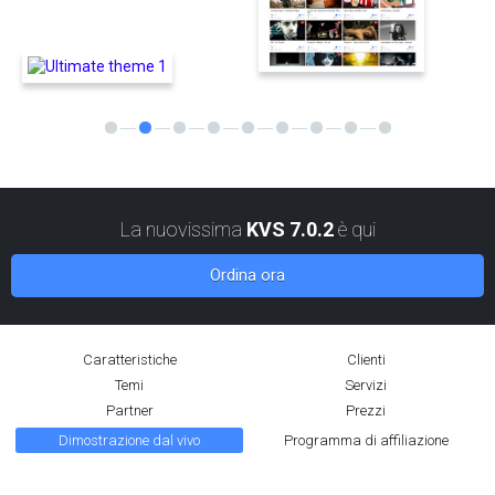
La nuovissima
KVS 7.0.2
è qui
Ordina ora
Caratteristiche
Clienti
Temi
Servizi
Partner
Prezzi
Dimostrazione dal vivo
Programma di affiliazione