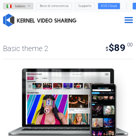
Base di conoscenza
Supporto
KVS Cloud
Italiano
$89
.00
Basic theme 2
$