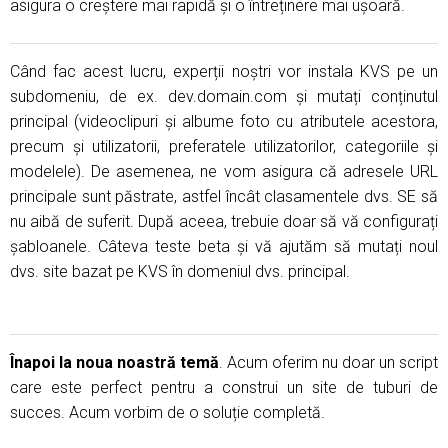
asigura o creștere mai rapidă și o întreținere mai ușoară.
Când fac acest lucru, experții noștri vor instala KVS pe un
subdomeniu, de ex. dev.domain.com și mutați conținutul
principal (videoclipuri și albume foto cu atributele acestora,
precum și utilizatorii, preferatele utilizatorilor, categoriile și
modelele). De asemenea, ne vom asigura că adresele URL
principale sunt păstrate, astfel încât clasamentele dvs. SE să
nu aibă de suferit. După aceea, trebuie doar să vă configurați
șabloanele. Câteva teste beta și vă ajutăm să mutați noul
dvs. site bazat pe KVS în domeniul dvs. principal.
Înapoi la noua noastră temă
. Acum oferim nu doar un script
care este perfect pentru a construi un site de tuburi de
succes. Acum vorbim de o soluție completă.