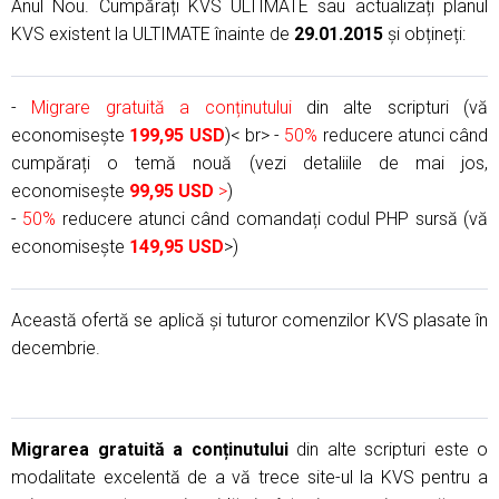
Anul Nou. Cumpărați KVS ULTIMATE sau actualizați planul
KVS existent la ULTIMATE înainte de
29.01.2015
și obțineți:
-
Migrare gratuită a conținutului
din alte scripturi (vă
economisește
199,95 USD
)< br> -
50%
reducere atunci când
cumpărați o temă nouă (vezi detaliile de mai jos,
economisește
99,95 USD
>
)
-
50%
reducere atunci când comandați codul PHP sursă (vă
economisește
149,95 USD
>)
Această ofertă se aplică și tuturor comenzilor KVS plasate în
decembrie.
Migrarea gratuită a conținutului
din alte scripturi este o
modalitate excelentă de a vă trece site-ul la KVS pentru a