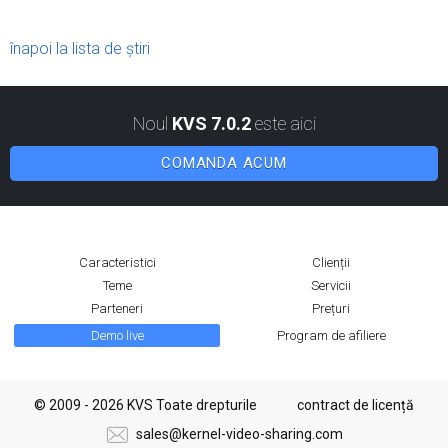
înapoi la lista de știri
Noul
KVS 7.0.2
este aici
COMANDA ACUM
Caracteristici
Clienții
Teme
Servicii
Parteneri
Prețuri
Demo live
Program de afiliere
© 2009 - 2026 KVS Toate drepturile
contract de licență
sales@kernel-video-sharing.com