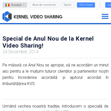
Baza de cunoștințe
Sprijin
KVS Cloud
Lo
Română
Special de Anul Nou de la Kernel
Video Sharing!
24 December, 2014
Pe măsură ce Anul Nou se apropie, să ne acordăm un minut
aici pentru a le mulțumi tuturor clienților și partenerilor noștri
pentru încrederea acordată și ajutorul acordat în
îmbunătățirea KVS.
Urmând vechea noastră tradiție, introducem o specială de