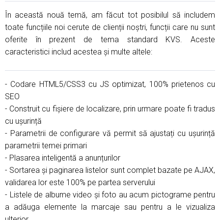
În această nouă temă, am făcut tot posibilul să includem
toate funcțiile noi cerute de clienții noștri, funcții care nu sunt
oferite în prezent de tema standard KVS. Aceste
caracteristici includ acestea și multe altele:
- Codare HTML5/CSS3 cu JS optimizat, 100% prietenos cu
SEO
- Construit cu fișiere de localizare, prin urmare poate fi tradus
cu ușurință
- Parametrii de configurare vă permit să ajustați cu ușurință
parametrii temei primari
- Plasarea inteligentă a anunțurilor
- Sortarea și paginarea listelor sunt complet bazate pe AJAX,
validarea lor este 100% pe partea serverului
- Listele de albume video și foto au acum pictograme pentru
a adăuga elemente la marcaje sau pentru a le vizualiza
ulterior