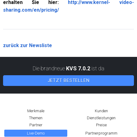
erhalten Sie hier:
http://www.kernel- video-
sharing.com/en/pricing/
zurück zur Newsliste
Die brandneue
KVS 7.0.2
ist da
JETZT BESTELLEN
Merkmale
Kunden
Themen
Dienstleistungen
Partner
Preise
Live-Demo
Partnerprogramm