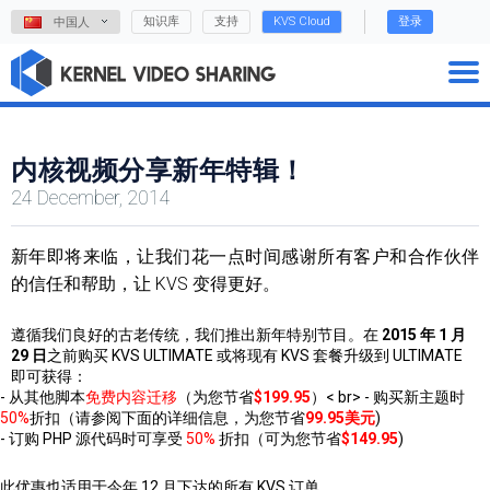
知识库
支持
KVS Cloud
登录
中国人
内核视频分享新年特辑！
24 December, 2014
新年即将来临，让我们花一点时间感谢所有客户和合作伙伴
的信任和帮助，让 KVS 变得更好。
遵循我们良好的古老传统，我们推出新年特别节目。在
2015 年 1 月
29 日
之前购买 KVS ULTIMATE 或将现有 KVS 套餐升级到 ULTIMATE
即可获得：
- 从其他脚本
免费内容迁移
（为您节省
$199.95
）< br> - 购买新主题时
50%
折扣（请参阅下面的详细信息，为您节省
99.95美元
)
- 订购 PHP 源代码时可享受
50%
折扣（可为您节省
$149.95
)
此优惠也适用于今年 12 月下达的所有 KVS 订单。