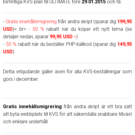
befintliga KVS-plan till ULTIMATE före
29.01.2015
och få:
-
Gratis innehållsmigrering
från andra skript (sparar dig
199,95
USD
)< br> -
50 %
rabatt när du köper ett nytt tema (se
detaljer nedan, sparar
99,95 USD
>
)
-
50 %
rabatt när du beställer PHP-källkod (sparar dig
149,95
USD
)
Detta erbjudande gäller även för alla KVS-beställningar som
görs i december.
Gratis innehållsmigrering
från andra skript är ett bra sätt
att byta webbplats till KVS för att säkerställa snabbare tillväxt
och enklare underhåll.