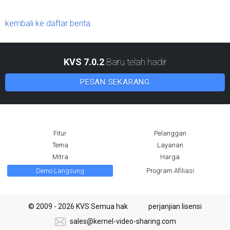
kembali ke daftar berita
KVS 7.0.2
Baru telah hadir
PESAN SEKARANG
Fitur
Pelanggan
Tema
Layanan
Mitra
Harga
Demo Langsung
Program Afiliasi
© 2009 - 2026 KVS Semua hak
perjanjian lisensi
sales@kernel-video-sharing.com