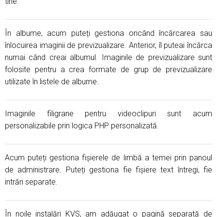
tine.
În albume, acum puteți gestiona oricând încărcarea sau
înlocuirea imaginii de previzualizare. Anterior, îl puteai încărca
numai când creai albumul. Imaginile de previzualizare sunt
folosite pentru a crea formate de grup de previzualizare
utilizate în listele de albume.
Imaginile filigrane pentru videoclipuri sunt acum
personalizabile prin logica PHP personalizată.
Acum puteți gestiona fișierele de limbă a temei prin panoul
de administrare. Puteți gestiona fie fișiere text întregi, fie
intrări separate.
În noile instalări KVS, am adăugat o pagină separată de