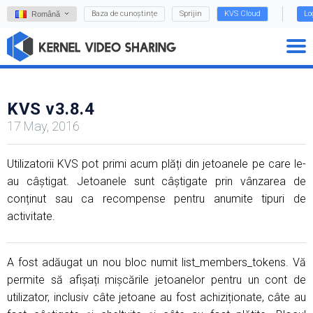
Baza de cunoștințe
Sprijin
KVS Cloud
Lo
Română
KVS v3.8.4
17 May, 2016
Utilizatorii KVS pot primi acum plăți din jetoanele pe care le-
au câștigat. Jetoanele sunt câștigate prin vânzarea de
conținut sau ca recompense pentru anumite tipuri de
activitate.
A fost adăugat un nou bloc numit list_members_tokens. Vă
permite să afișați mișcările jetoanelor pentru un cont de
utilizator, inclusiv câte jetoane au fost achiziționate, câte au