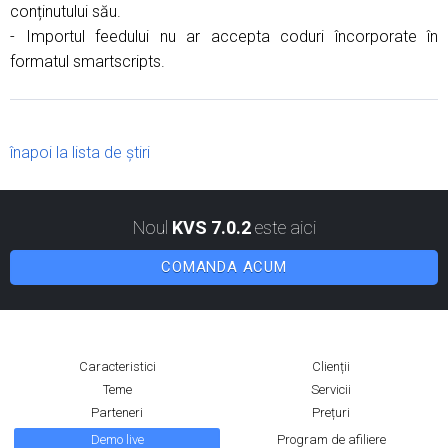
conținutului său.
- Importul feedului nu ar accepta coduri încorporate în
formatul smartscripts.
înapoi la lista de știri
Noul
KVS 7.0.2
este aici
COMANDA ACUM
Caracteristici
Clienții
Teme
Servicii
Parteneri
Prețuri
Demo live
Program de afiliere