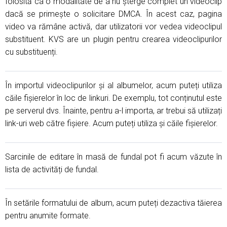
folosită ca o modalitate de a nu șterge complet un videoclip
dacă se primește o solicitare DMCA. În acest caz, pagina
video va rămâne activă, dar utilizatorii vor vedea videoclipul
substituent. KVS are un plugin pentru crearea videoclipurilor
cu substituenți.
În importul videoclipurilor și al albumelor, acum puteți utiliza
căile fișierelor în loc de linkuri. De exemplu, tot conținutul este
pe serverul dvs. Înainte, pentru a-l importa, ar trebui să utilizați
link-uri web către fișiere. Acum puteți utiliza și căile fișierelor.
Sarcinile de editare în masă de fundal pot fi acum văzute în
lista de activități de fundal.
În setările formatului de album, acum puteți dezactiva tăierea
pentru anumite formate.