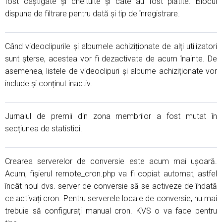
fost câștigate și cheltuite și câte au fost plătite. Blocul
dispune de filtrare pentru dată și tip de înregistrare.
Când videoclipurile și albumele achiziționate de alți utilizatori
sunt șterse, acestea vor fi dezactivate de acum înainte. De
asemenea, listele de videoclipuri și albume achiziționate vor
include și conținut inactiv.
Jurnalul de premii din zona membrilor a fost mutat în
secțiunea de statistici.
Crearea serverelor de conversie este acum mai ușoară.
Acum, fișierul remote_cron.php va fi copiat automat, astfel
încât noul dvs. server de conversie să se activeze de îndată
ce activați cron. Pentru serverele locale de conversie, nu mai
trebuie să configurați manual cron. KVS o va face pentru