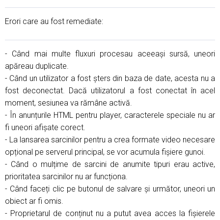
Erori care au fost remediate:
- Când mai multe fluxuri procesau aceeași sursă, uneori
apăreau duplicate.
- Când un utilizator a fost șters din baza de date, acesta nu a
fost deconectat. Dacă utilizatorul a fost conectat în acel
moment, sesiunea va rămâne activă.
- În anunțurile HTML pentru player, caracterele speciale nu ar
fi uneori afișate corect.
- La lansarea sarcinilor pentru a crea formate video necesare
opțional pe serverul principal, se vor acumula fișiere gunoi.
- Când o mulțime de sarcini de anumite tipuri erau active,
prioritatea sarcinilor nu ar funcționa.
- Când faceți clic pe butonul de salvare și următor, uneori un
obiect ar fi omis.
- Proprietarul de conținut nu a putut avea acces la fișierele