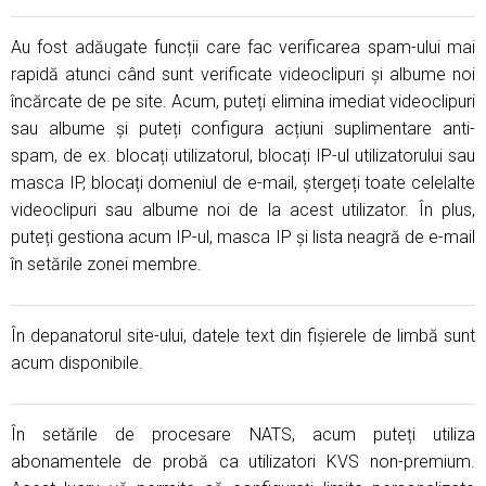
Au fost adăugate funcții care fac verificarea spam-ului mai
rapidă atunci când sunt verificate videoclipuri și albume noi
încărcate de pe site. Acum, puteți elimina imediat videoclipuri
sau albume și puteți configura acțiuni suplimentare anti-
spam, de ex. blocați utilizatorul, blocați IP-ul utilizatorului sau
masca IP, blocați domeniul de e-mail, ștergeți toate celelalte
videoclipuri sau albume noi de la acest utilizator. În plus,
puteți gestiona acum IP-ul, masca IP și lista neagră de e-mail
în setările zonei membre.
În depanatorul site-ului, datele text din fișierele de limbă sunt
acum disponibile.
În setările de procesare NATS, acum puteți utiliza
abonamentele de probă ca utilizatori KVS non-premium.