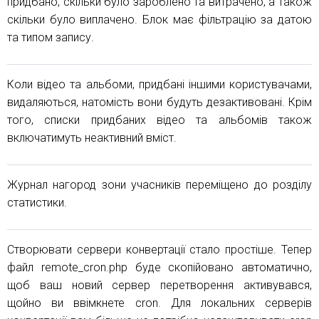
придбано, скільки було зароблено та витрачено, а також
скільки було виплачено. Блок має фільтрацію за датою
та типом запису.
Коли відео та альбоми, придбані іншими користувачами,
видаляються, натомість вони будуть дезактивовані. Крім
того, списки придбаних відео та альбомів також
включатимуть неактивний вміст.
Журнал нагород зони учасників переміщено до розділу
статистики.
Створювати сервери конвертації стало простіше. Тепер
файл remote_cron.php буде скопійовано автоматично,
щоб ваш новий сервер перетворення активувався,
щойно ви ввімкнете cron. Для локальних серверів