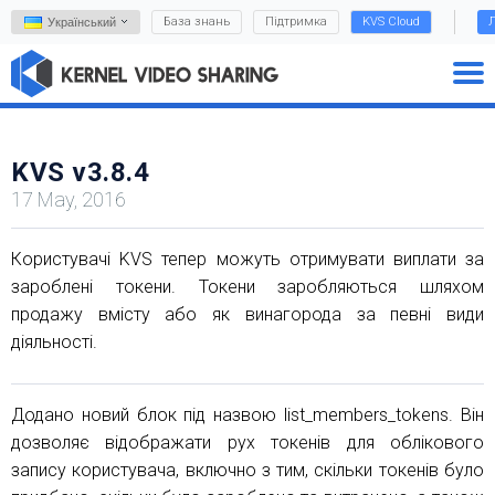
База знань
Підтримка
KVS Cloud
Л
Український
KVS v3.8.4
17 May, 2016
Користувачі KVS тепер можуть отримувати виплати за
зароблені токени. Токени заробляються шляхом
продажу вмісту або як винагорода за певні види
діяльності.
Додано новий блок під назвою list_members_tokens. Він
дозволяє відображати рух токенів для облікового
запису користувача, включно з тим, скільки токенів було