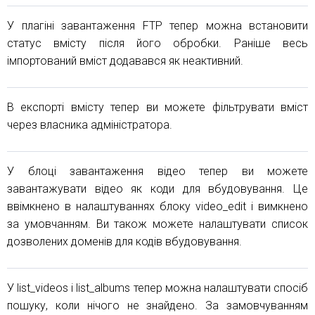
У плагіні завантаження FTP тепер можна встановити
статус вмісту після його обробки. Раніше весь
імпортований вміст додавався як неактивний.
В експорті вмісту тепер ви можете фільтрувати вміст
через власника адміністратора.
У блоці завантаження відео тепер ви можете
завантажувати відео як коди для вбудовування. Це
ввімкнено в налаштуваннях блоку video_edit і вимкнено
за умовчанням. Ви також можете налаштувати список
дозволених доменів для кодів вбудовування.
У list_videos і list_albums тепер можна налаштувати спосіб
пошуку, коли нічого не знайдено. За замовчуванням