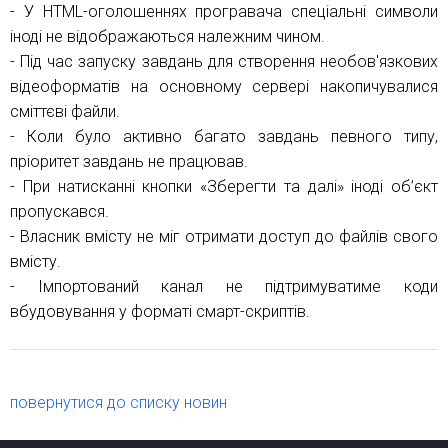
- У HTML-оголошеннях програвача спеціальні символи
іноді не відображаються належним чином.
- Під час запуску завдань для створення необов'язкових
відеоформатів на основному сервері накопичувалися
сміттєві файли.
- Коли було активно багато завдань певного типу,
пріоритет завдань не працював.
- При натисканні кнопки «Зберегти та далі» іноді об’єкт
пропускався.
- Власник вмісту не міг отримати доступ до файлів свого
вмісту.
- Імпортований канал не підтримуватиме коди
вбудовування у форматі смарт-скриптів.
повернутися до списку новин