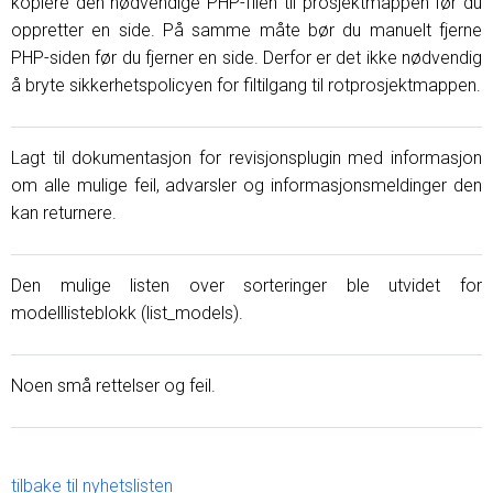
kopiere den nødvendige PHP-filen til prosjektmappen før du
oppretter en side. På samme måte bør du manuelt fjerne
PHP-siden før du fjerner en side. Derfor er det ikke nødvendig
å bryte sikkerhetspolicyen for filtilgang til rotprosjektmappen.
Lagt til dokumentasjon for revisjonsplugin med informasjon
om alle mulige feil, advarsler og informasjonsmeldinger den
kan returnere.
Den mulige listen over sorteringer ble utvidet for
modelllisteblokk (list_models).
Noen små rettelser og feil.
tilbake til nyhetslisten