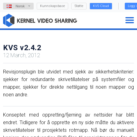
Kunnskapsbase
Støtte
KVS Cloud
Logg 
Norsk
KVS v2.4.2
12 March, 2012
Revisjonsplugin ble utvidet med sjekk av sikkerhetskriterier:
sjekker for redundante skrivetillatelser på systemfiler og
mapper, sjekker for direkte nettilgang til noen mapper og
noen andre.
Konseptet med oppretting/fjerning av nettsider har blitt
endret. Tidligere for å opprette en ny side måtte du aktivere
skrivetillatelser til prosjektets rotmapp. Nå bør du manuelt