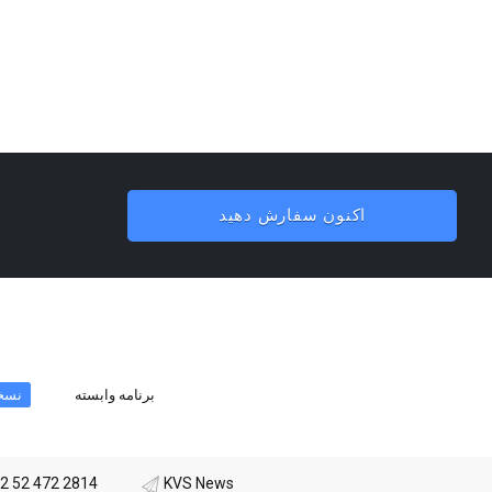
اکنون سفارش دهید
برنامه وابسته
نسخ
2 52 472 2814
KVS News