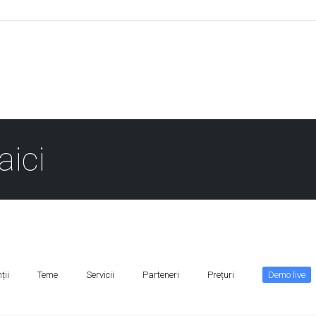
aici
ții
Teme
Servicii
Parteneri
Prețuri
Demo live