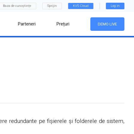
Baza de cunoștințe
Sprijin
KVS Cloud
Log in
Parteneri
Prețuri
DEMO LIVE
riere redundante pe fișierele și folderele de sistem,