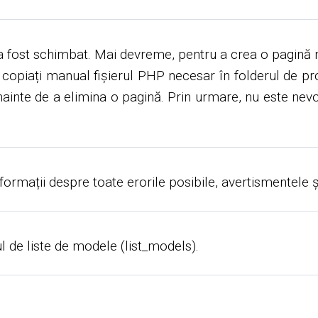
 fost schimbat. Mai devreme, pentru a crea o pagină no
 copiați manual fișierul PHP necesar în folderul de pr
nainte de a elimina o pagină. Prin urmare, nu este nevoi
formații despre toate erorile posibile, avertismentele 
ul de liste de modele (list_models).