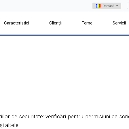
Română
Caracteristici
Clienții
Teme
Servicii
riilor de securitate: verificări pentru permisiuni de sc
i altele.