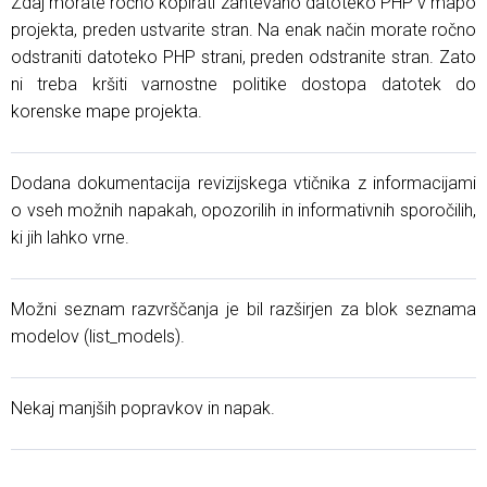
Zdaj morate ročno kopirati zahtevano datoteko PHP v mapo
projekta, preden ustvarite stran. Na enak način morate ročno
odstraniti datoteko PHP strani, preden odstranite stran. Zato
ni treba kršiti varnostne politike dostopa datotek do
korenske mape projekta.
Dodana dokumentacija revizijskega vtičnika z informacijami
o vseh možnih napakah, opozorilih in informativnih sporočilih,
ki jih lahko vrne.
Možni seznam razvrščanja je bil razširjen za blok seznama
modelov (list_models).
Nekaj ​​manjših popravkov in napak.