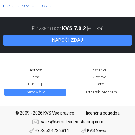
nazaj na seznam novic
Povsem nov
KVS 7.0.2
je tukaj
NAROČI ZDAJ
Lastnosti
Stranke
Teme
Storitve
Partnerji
Cene
Demo v živo
Partnerski program
© 2009 - 2026 KVS Vse pravice
licenčna pogodba
sales@kernel-video-sharing.com
+972 52 472 2814
KVS News