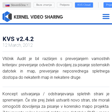
Baza znanja
Podpora
KVS Cloud
Prij
Slovenščina
KVS v2.4.2
12 March, 2012
Vtičnik Audit je bil razširjen s preverjanjem varnostnih
kriterijev: preverjanje odvečnih dovoljenj za pisanje sistemskih
datotek in map, preverjanje neposrednega spletnega
dostopa do nekaterih map in nekatere druge.
Koncept ustvarjanja / odstranjevanja spletnih strani je
spremenjen. Če ste prej želeli ustvariti novo stran, ste morali
omogočiti dovoljenja za pisanje v korensko mapo projekta.