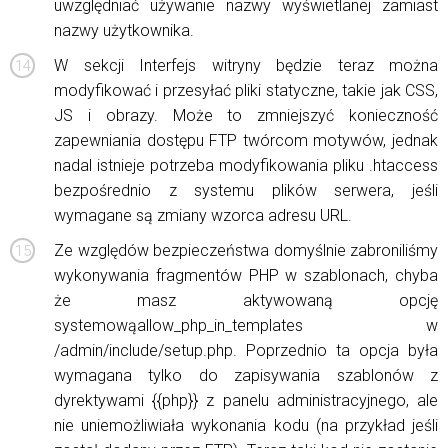
uwzględniać używanie nazwy wyświetlanej zamiast
nazwy użytkownika.
W sekcji Interfejs witryny będzie teraz można
modyfikować i przesyłać pliki statyczne, takie jak CSS,
JS i obrazy. Może to zmniejszyć konieczność
zapewniania dostępu FTP twórcom motywów, jednak
nadal istnieje potrzeba modyfikowania pliku .htaccess
bezpośrednio z systemu plików serwera, jeśli
wymagane są zmiany wzorca adresu URL.
Ze względów bezpieczeństwa domyślnie zabroniliśmy
wykonywania fragmentów PHP w szablonach, chyba
że masz aktywowaną opcję
systemowąallow_php_in_templates w
/admin/include/setup.php. Poprzednio ta opcja była
wymagana tylko do zapisywania szablonów z
dyrektywami {{php}} z panelu administracyjnego, ale
nie uniemożliwiała wykonania kodu (na przykład jeśli